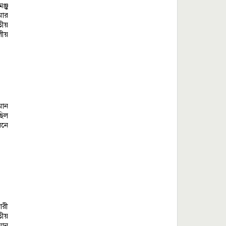
্জু
মার
তীয়
লীয়
মান
ছিল
মনে
ারী
তীয়
মান