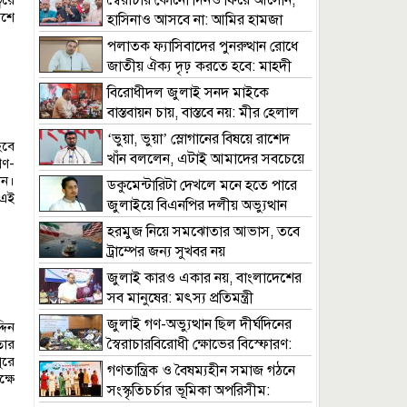
স্বৈরাচার কোনো দিনও ফিরে আসেনি,
বরে
েশে
হাসিনাও আসবে না: আমির হামজা
পলাতক ফ্যাসিবাদের পুনরুত্থান রোধে
জাতীয় ঐক্য দৃঢ় করতে হবে: মাহদী
আমিন
বিরোধীদল জুলাই সনদ মাইকে
বাস্তবায়ন চায়, বাস্তবে নয়: মীর হেলাল
‘ভুয়া, ভুয়া’ স্লোগানের বিষয়ে রাশেদ
হবে
খাঁন বললেন, এটাই আমাদের সবচেয়ে
গণ-
বড় অর্জন
েন।
ডকুমেন্টারিটা দেখলে মনে হতে পারে
 এই
জুলাইয়ে বিএনপির দলীয় অভ্যুত্থান
হয়েছে: সারজিস আলম
হরমুজ নিয়ে সমঝোতার আভাস, তবে
ট্রাম্পের জন্য সুখবর নয়
জুলাই কারও একার নয়, বাংলাদেশের
সব মানুষের: মৎস্য প্রতিমন্ত্রী
জুলাই গণ-অভ্যুত্থান ছিল দীর্ঘদিনের
দিন
স্বৈরাচারবিরোধী ক্ষোভের বিস্ফোরণ:
তার
ুরে
স্বাস্থ্যমন্ত্রী
গণতান্ত্রিক ও বৈষম্যহীন সমাজ গঠনে
্ষে
সংস্কৃতিচর্চার ভূমিকা অপরিসীম: