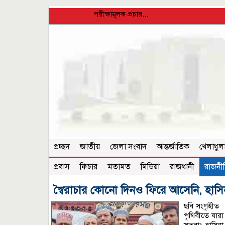
পরীক্ষামূলক প্রচার...
প্রচ্ছদ
জাতীয়
জেলা সংবাদ
আন্তর্জাতিক
খেলাধুল
প্রবাস
ফিচার
মতামত
মিডিয়া
রাজধানী
রাজনী
স্বৈরাচার কোনো দিনও ফিরে আসেনি, হা
ছবি সংগৃহীত 
পৃথিবীতে যারা