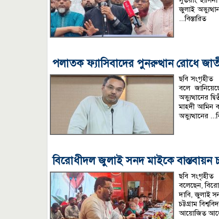
সুতরাং হাসিন
জুলাই অভ্যুত্
...বিস্তারিত
পলাতক ফ্যাসিবাদের পুনরুত্থান রোধে জাত
ছবি সংগৃহীত 
বলে জানিয়েছে
অভ্যুত্থানের দ
মাহদী আমিন 
অভ্যুত্থানের
...
বিরোধীদল জুলাই সনদ মাইকে বাস্তবায়ন চা
ছবি সংগৃহীত অন
বলেছেন, বিরোধ
দাবি, জুলাই সন
চট্টগ্রাম বিশ
আয়োজিত আল