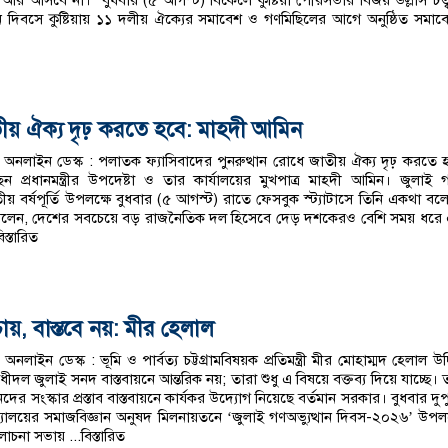
া আর আসবে না।’ বুধবার (৫ আগস্ট) বিকেলে কুষ্টিয়া পৌরসভার বিজয় উল্লাস চত্
থান দিবসে কুষ্টিয়ায় ১১ দলীয় ঐক্যের সমাবেশ ও গণমিছিলের আগে অনুষ্ঠিত সমাব
ীয় ঐক্য দৃঢ় করতে হবে: মাহদী আমিন
অনলাইন ডেস্ক : পলাতক ফ্যাসিবাদের পুনরুত্থান রোধে জাতীয় ঐক্য দৃঢ় করতে 
ন প্রধানমন্ত্রীর উপদেষ্টা ও তার কার্যালয়ের মুখপাত্র মাহদী আমিন। জুলাই 
্বিতীয় বর্ষপূর্তি উপলক্ষে বুধবার (৫ আগস্ট) রাতে ফেসবুক স্ট্যাটাসে তিনি একথা বল
বলেন, দেশের সবচেয়ে বড় রাজনৈতিক দল হিসেবে দেড় দশকেরও বেশি সময় ধরে
বিস্তারিত
য়, বাস্তবে নয়: মীর হেলাল
লাইন ডেস্ক : ভূমি ও পার্বত্য চট্টগ্রামবিষয়ক প্রতিমন্ত্রী মীর মোহাম্মদ হেলাল উদ্
ীদল জুলাই সনদ বাস্তবায়নে আন্তরিক নয়; তারা শুধু এ বিষয়ে বক্তব্য দিয়ে যাচ্ছে। 
দের সংস্কার প্রস্তাব বাস্তবায়নে কার্যকর উদ্যোগ নিয়েছে বর্তমান সরকার। বুধবার দুপ
্ববিদ্যালয়ের সমাজবিজ্ঞান অনুষদ মিলনায়তনে ‘জুলাই গণঅভ্যুত্থান দিবস-২০২৬’ উপলক
োচনা সভায়
...বিস্তারিত