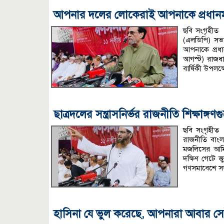
আপনার দলের লোকেরাই আপনাকে প্রধানমন্ত্
ছবি সংগৃহীত অ
(এলডিপি) সভ
আপনাকে প্রধান
আগস্ট) রাজধা
বার্ষিকী উপলক
ছাত্রদলের সন্ত্রাসনির্ভর রাজনীতি শিক্ষাঙ্
ছবি সংগৃহীত অ
রাজনীতি বাংল
মজলিসের আমি
দক্ষিণ গেটে জ
গণসমাবেশে সভা
হাসিনা যে ভুল করেছে, আপনারা আবার সেই