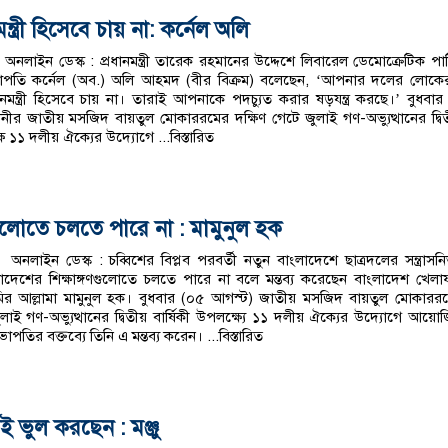
রী হিসেবে চায় না: কর্নেল অলি
নলাইন ডেস্ক : প্রধানমন্ত্রী তারেক রহমানের উদ্দেশে লিবারেল ডেমোক্রেটিক পার্
াপতি কর্নেল (অব.) অলি আহমদ (বীর বিক্রম) বলেছেন, ‘আপনার দলের লোকে
মন্ত্রী হিসেবে চায় না। তারাই আপনাকে পদচ্যুত করার ষড়যন্ত্র করছে।’ বুধবার
নীর জাতীয় মসজিদ বায়তুল মোকাররমের দক্ষিণ গেটে জুলাই গণ-অভ্যুত্থানের দ্বি
্ষে ১১ দলীয় ঐক্যের উদ্যোগে
...বিস্তারিত
গণগুলোতে চলতে পারে না : মামুনুল হক
নলাইন ডেস্ক : চব্বিশের বিপ্লব পরবর্তী নতুন বাংলাদেশে ছাত্রদলের সন্ত্রাসনির
াদেশের শিক্ষাঙ্গণগুলোতে চলতে পারে না বলে মন্তব্য করেছেন বাংলাদেশ খেল
র আল্লামা মামুনুল হক। বুধবার (০৫ আগস্ট) জাতীয় মসজিদ বায়তুল মোকারর
ুলাই গণ-অভ্যুত্থানের দ্বিতীয় বার্ষিকী উপলক্ষ্যে ১১ দলীয় ঐক্যের উদ্যোগে আয়ো
পতির বক্তব্যে তিনি এ মন্তব্য করেন।
...বিস্তারিত
 ভুল করছেন : মঞ্জু