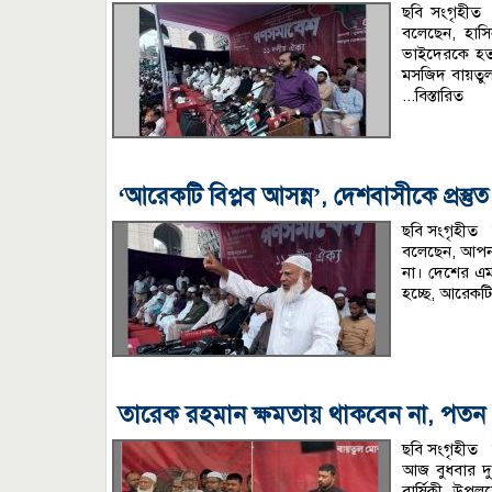
ছবি সংগৃহীত 
বলেছেন, হাস
ভাইদেরকে হত্য
মসজিদ বায়তুল 
...বিস্তারিত
‘আরেকটি বিপ্লব আসন্ন’, দেশবাসীকে প্রস্ত
ছবি সংগৃহীত 
বলেছেন, আপনা
না। দেশের এম
হচ্ছে, আরেকটি 
তারেক রহমান ক্ষমতায় থাকবেন না, পতন 
ছবি সংগৃহীত অ
আজ বুধবার দু
বার্ষিকী উপ