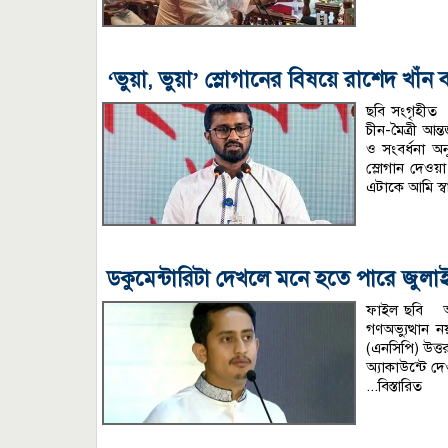
‘ভুয়া, ভুয়া’ স্লোগানের বিষয়ে রাশেদ খা
ছবি সংগৃহীত 
চীন-মৈত্রী আন্
ও সংবর্ধনা অনু
স্লোগান দেওয়া
এটাকে আমি স্ব
ডকুমেন্টারিটা দেখলে মনে হতে পারে জুল
ফাইল ছবি অনল
গণঅভ্যুত্থান 
(এনসিপি) উত্
অ্যাকাউন্টে দে
...বিস্তারিত