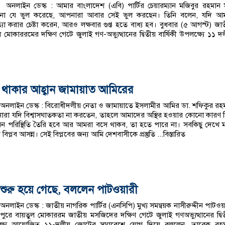
অনলাইন ডেস্ক : আমার বাংলাদেশ (এবি) পার্টির চেয়ারম্যান মজিবুর রহমান মঞ
িনা যে ভুল করেছে, আপনারা আবার সেই ভুল করছেন। তিনি বলেন, যদি আ
া করার চেষ্টা করেন, আরও লক্ষবার গুপ্ত হতে বাধ্য হব। বুধবার (৫ আগস্ট) জা
মোকাররমের দক্ষিণ গেটে জুলাই গণ-অভ্যুত্থানের দ্বিতীয় বার্ষিকী উপলক্ষ্যে ১১ দ
ুত থাকার আহ্বান জামায়াত আমিরের
অনলাইন ডেস্ক : বিরোধীদলীয় নেতা ও জামায়াতে ইসলামীর আমির ডা. শফিকুর রহ
রা যদি বিশ্বাসঘাতকতা না করতেন, তাহলে আমাদের অস্থির হওয়ার কোনো কারণ 
ন পরিস্থিতি তৈরি হবে আর আমরা বসে থাকব, তা হতে পারে না। সবকিছু দেখে 
বিপ্লব আসন্ন। সেই বিপ্লবের জন্য আমি দেশবাসীকে প্রস্তুতি
...বিস্তারিত
শুরু হয়ে গেছে, বললেন পাটওয়ারী
নলাইন ডেস্ক : জাতীয় নাগরিক পার্টির (এনসিপি) মুখ্য সমন্বয়ক নাসীরুদ্দীন পাটওয়
পুরে বায়তুল মোকাররম জাতীয় মসজিদের দক্ষিণ গেটে জুলাই গণঅভ্যুত্থানের দ্বি
লক্ষ্যে আয়োজিত ১১-দলীয় জোটের সমাবেশে যোগ দিয়ে বললেন, তারেক রহ