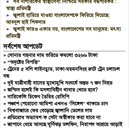
»
সব নাগরিকের স্বাস্থ্যসেবা নিশ্চিতে সরকার বদ্ধপরিকর :
স্বাস্থ্য প্রতিমন্ত্রী
»
জুলাই হারিয়ে যাওয়া বাংলাদেশকে ফিরিয়ে দিয়েছে:
আবদুল হাই শিকদার
»
জুলাই কারও একার নয়, বাংলাদেশের সব মানুষের: মৎস্য
প্রতিমন্ত্রী
সর্বশেষ আপডেট
»
সোনার গহনার দাম ভরিতে কমলো ৩২৬৬ টাকা
»
“অদৃষ্টের বিপত্তি”
»
ট্রেনের ৫ বগি লাইনচ্যুত, ঢাকা-ময়মনসিংহ রুটে ট্রেন চলাচল
বন্ধ
»
দুই যাত্রীবাহী বাসের মুখোমুখি সংঘর্ষে অন্তত ৭ জন নিহত
»
জন্ডিস হলেই কি মসলাবিহীন খাবার খেতে হবে?
»
নারিকেলি চিকেন তৈরির রেসিপি
»
পঞ্চাশ পেরোনো আমিশা এখনও ‘সিঙ্গেল’ থাকতে চান
»
বিশ্ববাজারে ফের বেড়েছে জ্বালানি তেলের দাম
»
প্রতিরোধ অত্যাবশ্যক সেটা অস্বীকার করা যাবে না
»
জাপানে ধেয়ে আসছে ঘূর্ণিঝড় ডলফিন, নিরাপদ আশ্রয়ে আড়াই