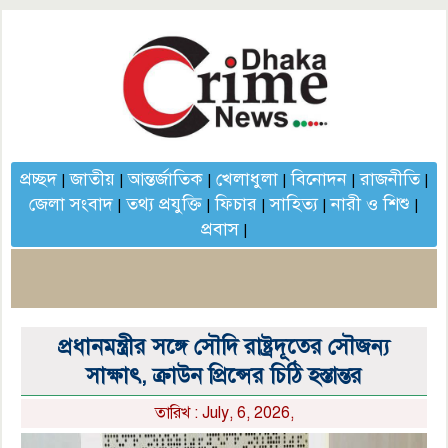
প্রচ্ছদ
জাতীয়
আন্তর্জাতিক
খেলাধুলা
বিনোদন
রাজনীতি
|
|
|
|
|
|
জেলা সংবাদ
তথ্য প্রযুক্তি
ফিচার
সাহিত্য
নারী ও শিশু
|
|
|
|
|
প্রবাস
|
প্রধানমন্ত্রীর সঙ্গে সৌদি রাষ্ট্রদূতের সৌজন্য
সাক্ষাৎ, ক্রাউন প্রিন্সের চিঠি হস্তান্তর
তারিখ : July, 6, 2026,