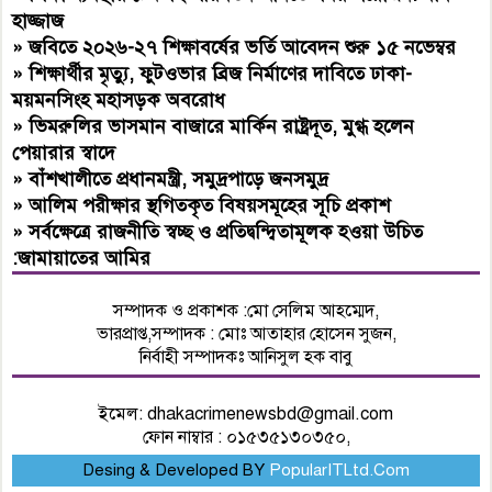
হাজ্জাজ
»
জবিতে ২০২৬-২৭ শিক্ষাবর্ষের ভর্তি আবেদন শুরু ১৫ নভেম্বর
»
শিক্ষার্থীর মৃত্যু, ফুটওভার ব্রিজ নির্মাণের দাবিতে ঢাকা-
ময়মনসিংহ মহাসড়ক অবরোধ
»
ভিমরুলির ভাসমান বাজারে মার্কিন রাষ্ট্রদূত, মুগ্ধ হলেন
পেয়ারার স্বাদে
»
বাঁশখালীতে প্রধানমন্ত্রী, সমুদ্রপাড়ে জনসমুদ্র
»
আলিম পরীক্ষার স্থগিতকৃত বিষয়সমূহের সূচি প্রকাশ
»
সর্বক্ষেত্রে রাজনীতি স্বচ্ছ ও প্রতিদ্বন্দ্বিতামূলক হওয়া উচিত
:জামায়াতের আমির
সম্পাদক ও প্রকাশক :মো সেলিম আহম্মেদ,
ভারপ্রাপ্ত,সম্পাদক : মোঃ আতাহার হোসেন সুজন,
নির্বাহী সম্পাদকঃ আনিসুল হক বাবু
ইমেল:
dhakacrimenewsbd@gmail.com
ফোন নাম্বার : ০১৫৩৫১৩০৩৫০,
Desing & Developed BY
PopularITLtd.Com