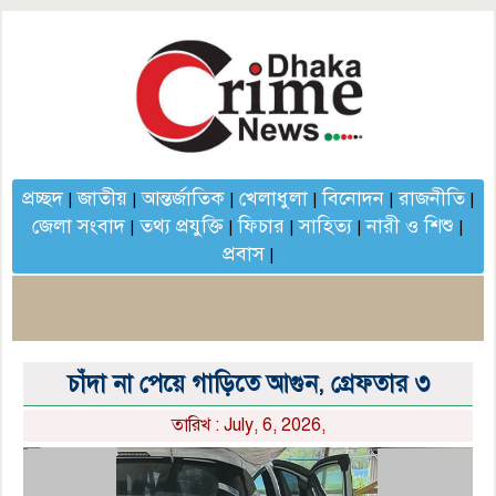
প্রচ্ছদ
জাতীয়
আন্তর্জাতিক
খেলাধুলা
বিনোদন
রাজনীতি
|
|
|
|
|
|
জেলা সংবাদ
তথ্য প্রযুক্তি
ফিচার
সাহিত্য
নারী ও শিশু
|
|
|
|
|
প্রবাস
|
চাঁদা না পেয়ে গাড়িতে আগুন, গ্রেফতার ৩
তারিখ : July, 6, 2026,