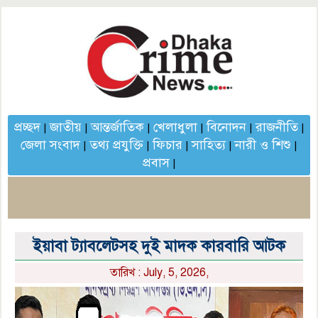
প্রচ্ছদ
জাতীয়
আন্তর্জাতিক
খেলাধুলা
বিনোদন
রাজনীতি
|
|
|
|
|
|
জেলা সংবাদ
তথ্য প্রযুক্তি
ফিচার
সাহিত্য
নারী ও শিশু
|
|
|
|
|
প্রবাস
|
ইয়াবা ট্যাবলেটসহ দুই মাদক কারবারি আটক
তারিখ : July, 5, 2026,