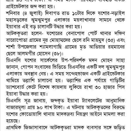
প্রাইভেটকার জব্দ করা হয়।
শনিবার (৪ জুলাই) দিবাগত রাত ১০টার দিকে যশোর-নড়াইল
মহাসড়কের ঝুমঝুমপুর এলাকার ময়লাখানার সামনে থেকে
ইয়াবার এই বড় চালানটি উদ্ধার করা হয়।
আটককৃতরা হলেন- যশোরের বেনাপোল পোর্ট থানার দক্ষিণ
বারোপোতা গ্রামের নূর মোহাম্মদের ছেলে রনি মাহমুদ (৩৫) এবং
শার্শা উপজেলার শ্যামলাগাছি গ্রামের মৃত আতিয়ার রহমানের
ছেলে আলমগীর হোসেন (৩৮)।
ডিএনসি যশোর সার্কেলের উপ-পরিদর্শক মদন মোহন সাহা
জানান, গোপন সংবাদের ভিত্তিতে ডিএনসির একটি দল ঝুমঝুমপুর
এলাকায় অবস্থান নেয়। এ সময় সন্দেহভাজন একটি প্রাইভেটকার
থামিয়ে তল্লাশি চালানো হয়। তল্লাশির এক পর্যায়ে গাড়িটির
ড্যাশবোর্ড কেটে বিশেষ কায়দায় লুকিয়ে রাখা ৩০ হাজার পিস
ইয়াবা উদ্ধার করা হয়।
ডিএনসি সূত্র জানায়, জব্দকৃত ইয়াবা ট্যাবলেটের আনুমানিক
বাজারমূল্য প্রায় ৯০ লাখ টাকা। এ ঘটনায় আটককৃতদের বিরুদ্ধে
যশোর কোতোয়ালি থানায় মাদকদ্রব্য নিয়ন্ত্রণ আইনে মামলা করা
হয়েছে।
প্রাথমিক জিজ্ঞাসাবাদে আটককৃতরা মাদক ব্যবসার সঙ্গে জড়িত