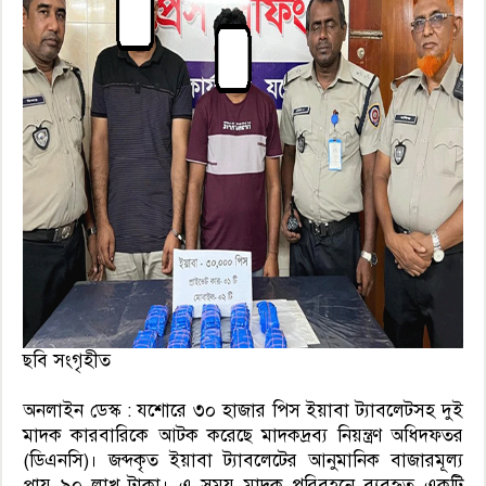
ছবি সংগৃহীত
অনলাইন ডেস্ক : যশোরে ৩০ হাজার পিস ইয়াবা ট্যাবলেটসহ দুই
মাদক কারবারিকে আটক করেছে মাদকদ্রব্য নিয়ন্ত্রণ অধিদফতর
(ডিএনসি)। জব্দকৃত ইয়াবা ট্যাবলেটের আনুমানিক বাজারমূল্য
প্রায় ৯০ লাখ টাকা। এ সময় মাদক পরিবহনে ব্যবহৃত একটি