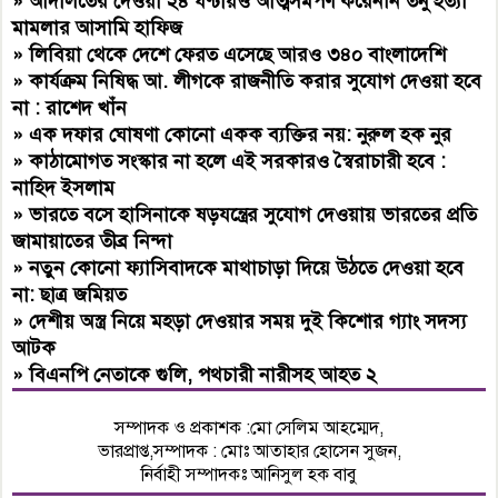
»
আদালতের দেওয়া ২৪ ঘণ্টায়ও আত্মসমর্পণ করেননি তনু হত্যা
মামলার আসামি হাফিজ
»
লিবিয়া থেকে দেশে ফেরত এসেছে আরও ৩৪০ বাংলাদেশি
»
কার্যক্রম নিষিদ্ধ আ. লীগকে রাজনীতি করার সুযোগ দেওয়া হবে
না : রাশেদ খাঁন
»
এক দফার ঘোষণা কোনো একক ব্যক্তির নয়: নুরুল হক নুর
»
কাঠামোগত সংস্কার না হলে এই সরকারও স্বৈরাচারী হবে :
নাহিদ ইসলাম
»
ভারতে বসে হাসিনাকে ষড়যন্ত্রের সুযোগ দেওয়ায় ভারতের প্রতি
জামায়াতের তীব্র নিন্দা
»
নতুন কোনো ফ্যাসিবাদকে মাথাচাড়া দিয়ে উঠতে দেওয়া হবে
না: ছাত্র জমিয়ত
»
দেশীয় অস্ত্র নিয়ে মহড়া দেওয়ার সময় দুই কিশোর গ্যাং সদস্য
আটক
»
বিএনপি নেতাকে গুলি, পথচারী নারীসহ আহত ২
সম্পাদক ও প্রকাশক :মো সেলিম আহম্মেদ,
ভারপ্রাপ্ত,সম্পাদক : মোঃ আতাহার হোসেন সুজন,
নির্বাহী সম্পাদকঃ আনিসুল হক বাবু