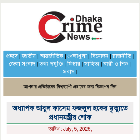
প্রচ্ছদ
জাতীয়
আন্তর্জাতিক
খেলাধুলা
বিনোদন
রাজনীতি
|
|
|
|
|
|
জেলা সংবাদ
তথ্য প্রযুক্তি
ফিচার
সাহিত্য
নারী ও শিশু
|
|
|
|
|
প্রবাস
|
অধ্যাপক আবুল কাসেম ফজলুল হকের মৃত্যুতে
প্রধানমন্ত্রীর শোক
তারিখ : July, 5, 2026,