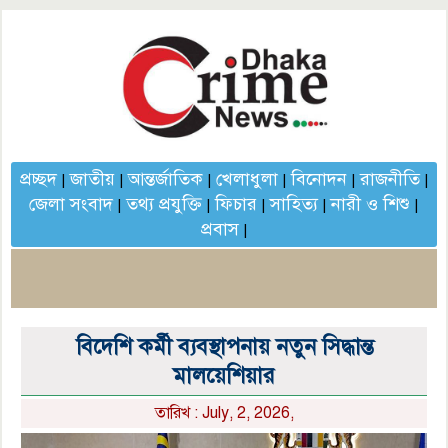
প্রচ্ছদ
জাতীয়
আন্তর্জাতিক
খেলাধুলা
বিনোদন
রাজনীতি
|
|
|
|
|
|
জেলা সংবাদ
তথ্য প্রযুক্তি
ফিচার
সাহিত্য
নারী ও শিশু
|
|
|
|
|
প্রবাস
|
বিদেশি কর্মী ব্যবস্থাপনায় নতুন সিদ্ধান্ত
মালয়েশিয়ার
তারিখ : July, 2, 2026,