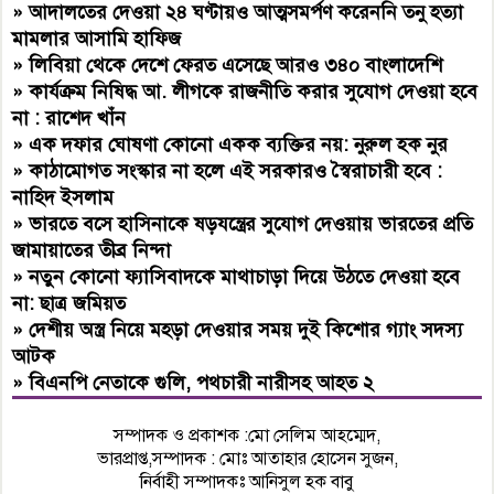
»
আদালতের দেওয়া ২৪ ঘণ্টায়ও আত্মসমর্পণ করেননি তনু হত্যা
মামলার আসামি হাফিজ
»
লিবিয়া থেকে দেশে ফেরত এসেছে আরও ৩৪০ বাংলাদেশি
»
কার্যক্রম নিষিদ্ধ আ. লীগকে রাজনীতি করার সুযোগ দেওয়া হবে
না : রাশেদ খাঁন
»
এক দফার ঘোষণা কোনো একক ব্যক্তির নয়: নুরুল হক নুর
»
কাঠামোগত সংস্কার না হলে এই সরকারও স্বৈরাচারী হবে :
নাহিদ ইসলাম
»
ভারতে বসে হাসিনাকে ষড়যন্ত্রের সুযোগ দেওয়ায় ভারতের প্রতি
জামায়াতের তীব্র নিন্দা
»
নতুন কোনো ফ্যাসিবাদকে মাথাচাড়া দিয়ে উঠতে দেওয়া হবে
না: ছাত্র জমিয়ত
»
দেশীয় অস্ত্র নিয়ে মহড়া দেওয়ার সময় দুই কিশোর গ্যাং সদস্য
আটক
»
বিএনপি নেতাকে গুলি, পথচারী নারীসহ আহত ২
সম্পাদক ও প্রকাশক :মো সেলিম আহম্মেদ,
ভারপ্রাপ্ত,সম্পাদক : মোঃ আতাহার হোসেন সুজন,
নির্বাহী সম্পাদকঃ আনিসুল হক বাবু