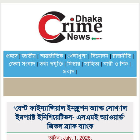
প্রচ্ছদ
জাতীয়
আন্তর্জাতিক
খেলাধুলা
বিনোদন
রাজনীতি
|
|
|
|
|
|
জেলা সংবাদ
তথ্য প্রযুক্তি
ফিচার
সাহিত্য
নারী ও শিশু
|
|
|
|
|
প্রবাস
|
‘বেস্ট ফাইন্যান্সিয়াল ইনক্লুশন অ্যান্ড সোশ্যাল
ইমপ্যাক্ট ইনিশিয়েটিভস- এসএমই অ্যাওয়ার্ড’
জিতল ব্র্যাক ব্যাংক
তারিখ : July, 1, 2026,