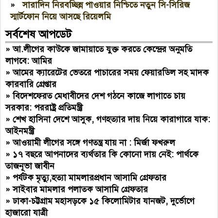
»
সারাদিন নিরবচ্ছিন্ন পাওয়ার নিশ্চিতে নতুন সি-সিরিজ
স্মার্টফোন নিয়ে আসছে রিয়েলমি
সর্বশেষ আপডেট
»
আ.লীগের কাউকে জামায়াতে যুক্ত করতে কেন্দ্রের অনুমতি
লাগবে: আমির
»
আমের ক্যারেটের ভেতরে পাচারের সময় ফেয়ারডিল সহ মাদক
কারবারি গ্রেপ্তার
»
বিদেশফেরত মেধাবীদের দেশ গঠনে কাজে লাগাতে চায়
সরকার: পররাষ্ট্র প্রতিমন্ত্রী
»
শেখ হাসিনা দেশে আসুক, গণহত্যার দায় নিয়ে কারাগারে যাক:
আইনমন্ত্রী
»
আওয়ামী লীগের সঙ্গে গণতন্ত্র যায় না : মির্জা ফখরুল
»
১৭ বছরে আপনাদের ব্যর্থতার কি কোনো দায় নেই: পার্থকে
তাজনূভা জাবীন
»
পর্যটক মৃত্যু,হত্যা মামলারপ্রধান আসামি গ্রেফতার
»
সাইবার মামলার পলাতক আসামি গ্রেফতার
»
ঢাকা-চট্টগ্রাম মহাসড়কে ১৫ কিলোমিটার যানজট, দুর্ভোগে
হাজারো যাত্রী