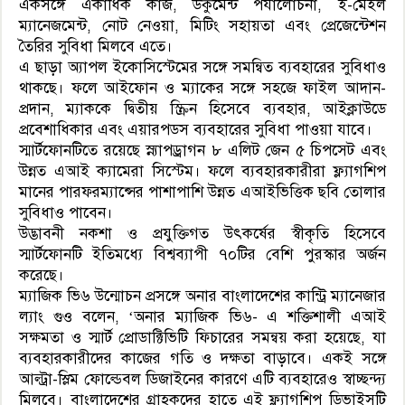
একসঙ্গে একাধিক কাজ, ডকুমেন্ট পর্যালোচনা, ই-মেইল
ম্যানেজমেন্ট, নোট নেওয়া, মিটিং সহায়তা এবং প্রেজেন্টেশন
তৈরির সুবিধা মিলবে এতে।
এ ছাড়া অ্যাপল ইকোসিস্টেমের সঙ্গে সমন্বিত ব্যবহারের সুবিধাও
থাকছে। ফলে আইফোন ও ম্যাকের সঙ্গে সহজে ফাইল আদান-
প্রদান, ম্যাককে দ্বিতীয় স্ক্রিন হিসেবে ব্যবহার, আইক্লাউডে
প্রবেশাধিকার এবং এয়ারপডস ব্যবহারের সুবিধা পাওয়া যাবে।
স্মার্টফোনটিতে রয়েছে স্ন্যাপড্রাগন ৮ এলিট জেন ৫ চিপসেট এবং
উন্নত এআই ক্যামেরা সিস্টেম। ফলে ব্যবহারকারীরা ফ্ল্যাগশিপ
মানের পারফরম্যান্সের পাশাপাশি উন্নত এআইভিত্তিক ছবি তোলার
সুবিধাও পাবেন।
উদ্ভাবনী নকশা ও প্রযুক্তিগত উৎকর্ষের স্বীকৃতি হিসেবে
স্মার্টফোনটি ইতিমধ্যে বিশ্বব্যাপী ৭০টির বেশি পুরস্কার অর্জন
করেছে।
ম্যাজিক ভি৬ উন্মোচন প্রসঙ্গে অনার বাংলাদেশের কান্ট্রি ম্যানেজার
ল্যাং গুও বলেন, ‘অনার ম্যাজিক ভি৬- এ শক্তিশালী এআই
সক্ষমতা ও স্মার্ট প্রোডাক্টিভিটি ফিচারের সমন্বয় করা হয়েছে, যা
ব্যবহারকারীদের কাজের গতি ও দক্ষতা বাড়াবে। একই সঙ্গে
আল্ট্রা-স্লিম ফোল্ডেবল ডিজাইনের কারণে এটি ব্যবহারেও স্বাচ্ছন্দ্য
মিলবে। বাংলাদেশের গ্রাহকদের হাতে এই ফ্ল্যাগশিপ ডিভাইসটি