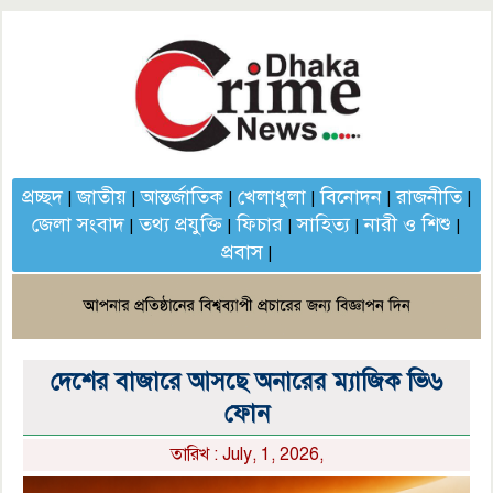
প্রচ্ছদ
জাতীয়
আন্তর্জাতিক
খেলাধুলা
বিনোদন
রাজনীতি
|
|
|
|
|
|
জেলা সংবাদ
তথ্য প্রযুক্তি
ফিচার
সাহিত্য
নারী ও শিশু
|
|
|
|
|
প্রবাস
|
দেশের বাজারে আসছে অনারের ম্যাজিক ভি৬
ফোন
তারিখ : July, 1, 2026,