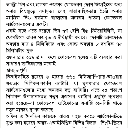
আল্ট্রা-থিন এবং হালকা ওজনের ফোল্ডেবল ফোন ডিজাইনের জন্য
অনার বিশ্বজুড়ে সমাদৃত। সেই ধারাবাহিকতায় তৈরি অনার
ম্যাজিক ভি৬ বর্তমান বাজারের অন্যতম পাতলা ফোল্ডেবল
স্মার্টফোনগুলোর একটি।
একই সঙ্গে এতে রয়েছে তিন গুণ বেশি হিঞ্জ ডিউরেবিলিটি, যা
ফোনটিকে আরও মজবুত ও দীর্ঘস্থায়ী করবে। ফোনটি আনফোল্ড
অবস্থায় মাত্র ৪ মিলিমিটার এবং ফোল্ড অবস্থায় ৮ দশমিক ৭৫
মিলিমিটার পুরু।
ওজন প্রায় ২১৯ গ্রাম। ফলে ফোল্ডেবল হলেও এটি ব্যবহার করা
সাধারণ স্মার্টফোনের মতোই
স্বাচ্ছন্দ্যপূর্ণ।
ডিভাইসটিতে রয়েছে ৬ হাজার ৬৬০ মিলিঅ্যাম্পিয়ার-আওয়ার
ক্ষমতার সিলিকন-কার্বন ব্যাটারি, যা মূলধারার ফোল্ডেবল
স্মার্টফোনগুলোর মধ্যে অন্যতম বড় ব্যাটারি। এতে ২৫ শতাংশ
সিলিকন উপাদানসমৃদ্ধ নতুন প্রজন্মের ব্যাটারি প্রযুক্তি ব্যবহার
করা হয়েছে–যা ফোল্ডেবল স্মার্টফোনের এনার্জি ডেনসিটি খাতে
নতুন মানদণ্ড স্থাপন করেছে।
অফিস ও দৈনন্দিন কাজকে আরও সহজ করতে স্মার্টফোনটিতে
যুক্ত করা হয়েছে অনার-এআইভিত্তিক বিভিন্ন ফিচার। স্প্লিট-স্ক্রিনে