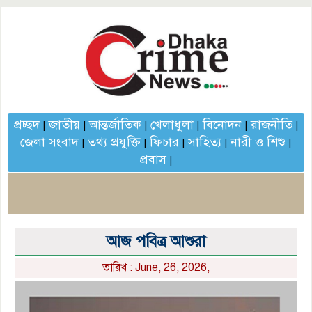
প্রচ্ছদ
জাতীয়
আন্তর্জাতিক
খেলাধুলা
বিনোদন
রাজনীতি
|
|
|
|
|
|
জেলা সংবাদ
তথ্য প্রযুক্তি
ফিচার
সাহিত্য
নারী ও শিশু
|
|
|
|
|
প্রবাস
|
আজ পবিত্র আশুরা
তারিখ : June, 26, 2026,