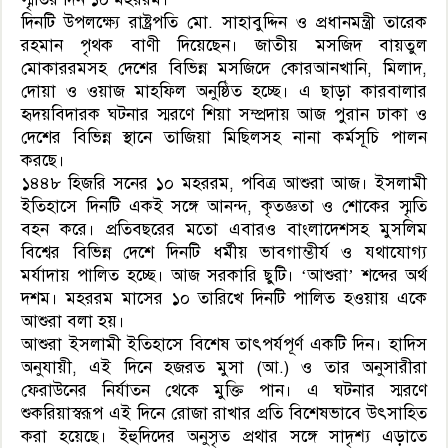
দিনটি উপলক্ষ্যে রাষ্ট্রপতি মো. সাহাবুদ্দিন ও প্রধানমন্ত্রী তারেক
রহমান পৃথক বাণী দিয়েছেন। জাতীয় মসজিদ বায়তুল
মোকাররমসহ দেশের বিভিন্ন মসজিদে কোরআনখানি, মিলাদ,
দোয়া ও ওয়াজ মাহফিল অনুষ্ঠিত হচ্ছে। এ ছাড়া কারবালার
হৃদয়বিদারক ঘটনার স্মরণে শিয়া সম্প্রদায় আজ পুরান ঢাকা ও
দেশের বিভিন্ন স্থানে তাজিয়া মিছিলসহ নানা কর্মসূচি পালন
করছে।
১৪৪৮ হিজরি সনের ১০ মহররম, পবিত্র আশুরা আজ। ইসলামী
ইতিহাসে দিনটি একই সঙ্গে আনন্দ, কৃতজ্ঞতা ও শোকের স্মৃতি
বহন করে। প্রতিবছরের মতো এবারও বাংলাদেশসহ মুসলিম
বিশ্বের বিভিন্ন দেশে দিনটি ধর্মীয় ভাবগাম্ভীর্য ও যথাযোগ্য
মর্যাদায় পালিত হচ্ছে। আজ সরকারি ছুটি। ‘আশুরা’ শব্দের অর্থ
দশম। মহররম মাসের ১০ তারিখে দিনটি পালিত হওয়ায় একে
আশুরা বলা হয়।
আশুরা ইসলামী ইতিহাসে বিশেষ তাৎপর্যপূর্ণ একটি দিন। হাদিস
অনুযায়ী, এই দিনে হজরত মুসা (আ.) ও তার অনুসারীরা
ফেরাউনের নির্যাতন থেকে মুক্তি পান। এ ঘটনার স্মরণে
শুকরিয়াস্বরূপ এই দিনে রোজা রাখার প্রতি বিশেষভাবে উৎসাহিত
করা হয়েছে। ইহুদিদের অনুসৃত প্রথার সঙ্গে সাদৃশ্য এড়াতে