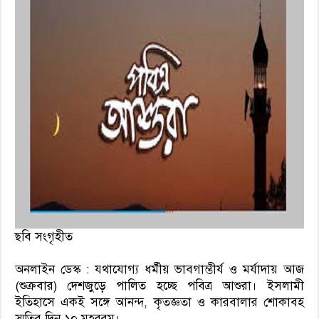
ছবি সংগৃহীত
অনলাইন ডেস্ক : যথাযোগ্য ধর্মীয় ভাবগাম্ভীর্য ও মর্যাদায় আজ
(শুক্রবার) দেশজুড়ে পালিত হচ্ছে পবিত্র আশুরা। ইসলামী
ইতিহাসে একই সঙ্গে আনন্দ, কৃতজ্ঞতা ও কারবালার শোকাবহ
স্মৃতির দিন ১০ মহররম।