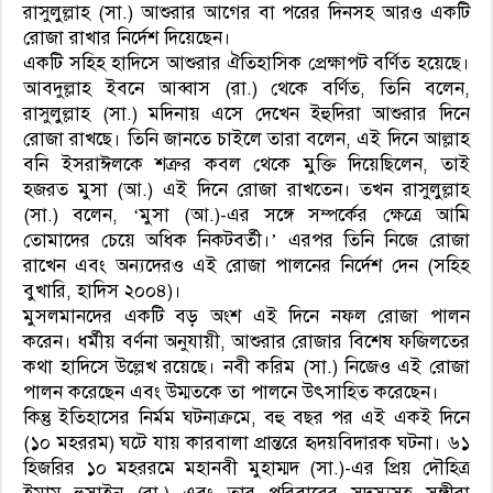
রাসুলুল্লাহ (সা.) আশুরার আগের বা পরের দিনসহ আরও একটি
রোজা রাখার নির্দেশ দিয়েছেন।
একটি সহিহ হাদিসে আশুরার ঐতিহাসিক প্রেক্ষাপট বর্ণিত হয়েছে।
আবদুল্লাহ ইবনে আব্বাস (রা.) থেকে বর্ণিত, তিনি বলেন,
রাসুলুল্লাহ (সা.) মদিনায় এসে দেখেন ইহুদিরা আশুরার দিনে
রোজা রাখছে। তিনি জানতে চাইলে তারা বলেন, এই দিনে আল্লাহ
বনি ইসরাঈলকে শত্রুর কবল থেকে মুক্তি দিয়েছিলেন, তাই
হজরত মুসা (আ.) এই দিনে রোজা রাখতেন। তখন রাসুলুল্লাহ
(সা.) বলেন, ‘মুসা (আ.)-এর সঙ্গে সম্পর্কের ক্ষেত্রে আমি
তোমাদের চেয়ে অধিক নিকটবর্তী।’ এরপর তিনি নিজে রোজা
রাখেন এবং অন্যদেরও এই রোজা পালনের নির্দেশ দেন (সহিহ
বুখারি, হাদিস ২০০৪)।
মুসলমানদের একটি বড় অংশ এই দিনে নফল রোজা পালন
করেন। ধর্মীয় বর্ণনা অনুযায়ী, আশুরার রোজার বিশেষ ফজিলতের
কথা হাদিসে উল্লেখ রয়েছে। নবী করিম (সা.) নিজেও এই রোজা
পালন করেছেন এবং উম্মতকে তা পালনে উৎসাহিত করেছেন।
কিন্তু ইতিহাসের নির্মম ঘটনাক্রমে, বহু বছর পর এই একই দিনে
(১০ মহররম) ঘটে যায় কারবালা প্রান্তরে হৃদয়বিদারক ঘটনা। ৬১
হিজরির ১০ মহররমে মহানবী মুহাম্মদ (সা.)-এর প্রিয় দৌহিত্র