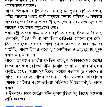
ইমাম হুসাইন (রা.) এবং তার পরিবারের সদস্যসহ সঙ্গীরা
শাহাদাতবরণ করেন।
আশুরা উপলক্ষ্যে রাষ্ট্রপতি মো. সাহাবুদ্দিন পৃথক বাণীতে বলেন,
পবিত্র আশুরার শাশ্বত বাণী মানুষকে অন্যায়-অবিচার ও ক্ষমতার
অপব্যবহারের বিরুদ্ধে প্রতিবাদী হতে শেখায় এবং সত্য, সুন্দর ও
আলোর পথে চলার অনুপ্রেরণা দেয়।
প্রধানমন্ত্রী তারেক রহমান তার বাণীতে বলেন, ইসলামে বিভেদ,
হানাহানি, বিদ্বেষ কিংবা সামাজিক বৈরিতার কোনো স্থান নেই।
তিনি সবাইকে আশুরার শিক্ষা থেকে অনুপ্রাণিত হয়ে সমাজে
সম্প্রীতি, পারস্পরিক শ্রদ্ধাবোধ, সহনশীলতা ও ভ্রাতৃত্ববোধ সুদৃঢ়
করার আহ্বান জানান।
আশুরা উপলক্ষ্যে জাতীয় মসজিদ বায়তুল মোকাররমসহ দেশের
বিভিন্ন মসজিদে কোরআনখানি, মিলাদ, দোয়া ও ওয়াজ মাহফিল
অনুষ্ঠিত হচ্ছে। ধর্মপ্রাণ মুসল্লিদের অনেকে গতকাল (৯ মহররম) ও
আজ নফল রোজা পালন করেছেন। শিয়া সম্প্রদায় কারবালার
শোকাবহ ঘটনার স্মরণে তাজিয়া মিছিলসহ বিভিন্ন কর্মসূচি পালন
করছে।
এ উপলক্ষ্যে ঢাকা মেট্রোপলিটন পুলিশ (ডিএমপি) বিশেষ নির্দেশনা
জারি করেছে।