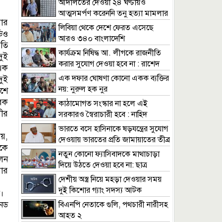
আদালতের দেওয়া ২৪ ঘণ্টায়ও
আত্মসমর্পণ করেননি তনু হত্যা মামলার
য়ার
আসামি হাফিজ
লিবিয়া থেকে দেশে ফেরত এসেছে
ডিও
আরও ৩৪০ বাংলাদেশি
তি
কার্যক্রম নিষিদ্ধ আ. লীগকে রাজনীতি
দুই
করার সুযোগ দেওয়া হবে না : রাশেদ
এক
খাঁন
এক দফার ঘোষণা কোনো একক ব্যক্তির
ুই
নয়: নুরুল হক নুর
শে
রেক
কাঠামোগত সংস্কার না হলে এই
ীর
সরকারও স্বৈরাচারী হবে : নাহিদ
ইসলাম
ভারতে বসে হাসিনাকে ষড়যন্ত্রের সুযোগ
ায়,
দেওয়ায় ভারতের প্রতি জামায়াতের তীব্র
কে
নিন্দা
নতুন কোনো ফ্যাসিবাদকে মাথাচাড়া
েন
দিয়ে উঠতে দেওয়া হবে না: ছাত্র
ার
জমিয়ত
দেশীয় অস্ত্র নিয়ে মহড়া দেওয়ার সময়
দুই কিশোর গ্যাং সদস্য আটক
ন।
নেড
বিএনপি নেতাকে গুলি, পথচারী নারীসহ
আহত ২