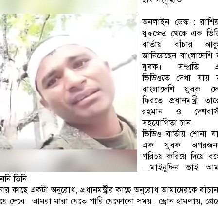
অনলাইন ডেস্ক : রাশি
যুদ্ধক্ষেত্র থেকে এক ভি
বার্তায় বাঁচার আকু
জানিয়েছেন বাংলাদেশি 
যুবক। সম্প্রতি 
ভিডিওতে দেখা যায় দ
বাংলাদেশি যুবক দে
ফিরতে প্রধানমন্ত্রী তা
রহমান ও দেশবাস
সহযোগিতা চান।
ভিডিও বার্তায় শোনা য
এক যুবক অপরজন
পরিচয় করিয়ে দিয়ে বল
—মাইনুদ্দিন ভাই আম
ননি তিনি।
ার কাছে একটা অনুরোধ, প্রধানমন্ত্রীর কাছে অনুরোধ আমাদেরকে বাঁচা
িয়ে দেবে। আমরা মারা যেতে পারি যেকোনো সময়। ড্রোন হামলায়, গ্রে