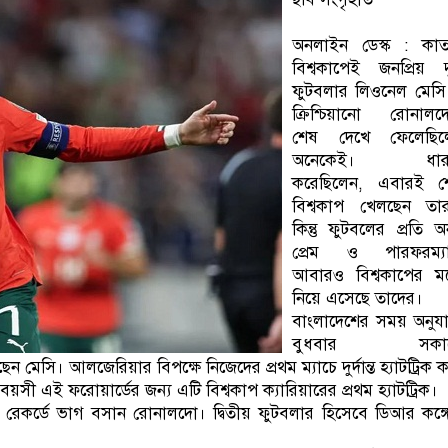
অনলাইন ডেস্ক : কাত
বিশ্বকাপেই জনপ্রিয় 
ফুটবলার লিওনেল মেসি
ক্রিশ্চিয়ানো রোনালদ
শেষ দেখে ফেলেছিল
অনেকেই। ধার
করেছিলেন, এবারই শ
বিশ্বকাপ খেলছেন তার
কিন্তু ফুটবলের প্রতি অন
প্রেম ও পারফরম্যান
আবারও বিশ্বকাপের মঞ
নিয়ে এসেছে তাদের।
বাংলাদেশের সময় অনুয
বুধবার সকা
ছেন মেসি। আলজেরিয়ার বিপক্ষে নিজেদের প্রথম ম্যাচে দুর্দান্ত হ্যাটট্রিক 
এই ফরোয়ার্ডের জন্য এটি বিশ্বকাপ ক্যারিয়ারের প্রথম হ্যাটট্রিক।
লার রেকর্ডে ভাগ বসান রোনালদো। দ্বিতীয় ফুটবলার হিসেবে ডিআর কঙ্