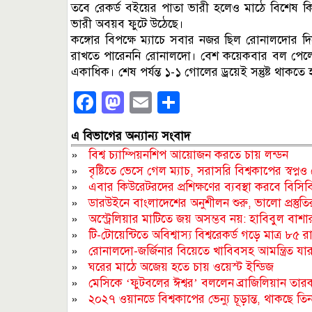
তবে রেকর্ড বইয়ের পাতা ভারী হলেও মাঠে বিশেষ 
ভারী অবয়ব ফুটে উঠেছে।
কঙ্গোর বিপক্ষে ম্যাচে সবার নজর ছিল রোনালদোর দিকে। 
রাখতে পারেননি রোনালদো। বেশ কয়েকবার বল পেলেও
একাধিক। শেষ পর্যন্ত ১-১ গোলের ড্রয়েই সন্তুষ্ট থাকতে
Facebook
Mastodon
Email
Share
এ বিভাগের অন্যান্য সংবাদ
»
বিশ্ব চ্যাম্পিয়নশিপ আয়োজন করতে চায় লন্ডন
»
বৃষ্টিতে ভেসে গেল ম্যাচ, সরাসরি বিশ্বকাপের স্বপ্ন
»
এবার কিউরেটরদের প্রশিক্ষণের ব্যবস্থা করবে বিসিব
»
ডারউইনে বাংলাদেশের অনুশীলন শুরু, ভালো প্রস্তুতি
»
অস্ট্রেলিয়ার মাটিতে জয় অসম্ভব নয়: হাবিবুল বাশা
»
টি-টোয়েন্টিতে অবিশ্বাস্য বিশ্বরেকর্ড গড়ে মাত্র ৮৫ র
»
রোনালদো-জর্জিনার বিয়েতে খাবিবসহ আমন্ত্রিত যার
»
ঘরের মাঠে অজেয় হতে চায় ওয়েস্ট ইন্ডিজ
»
মেসিকে ‘ফুটবলের ঈশ্বর’ বললেন ব্রাজিলিয়ান তার
»
২০২৭ ওয়ানডে বিশ্বকাপের ভেন্যু চূড়ান্ত, থাকছে তি