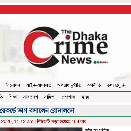
া
বিনোদন
আইন-আদালত
অপরাধ দুর্ণীতি
অর্থনীতি
তথ্য প্রযুক্তি
তি
শিক্ষা
সারাদেশ
সাহিত্য
স্পেশাল
স্বাস্থ্য
র রেকর্ডে ভাগ বসালেন রোনালদো
, 2026, 11:12 am | নিউজটি পড়া হয়েছে : 64 বার
‎ছবি সংগৃহীত