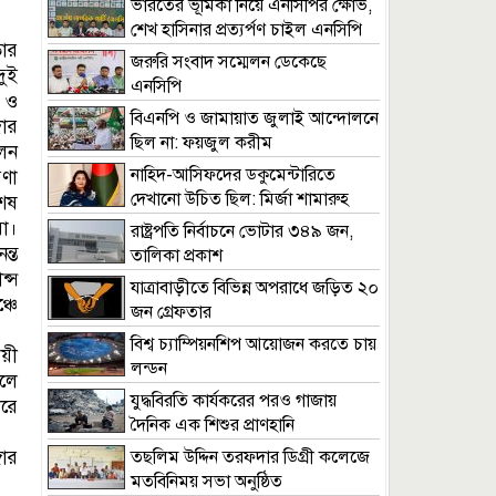
ভারতের ভূমিকা নিয়ে এনসিপির ক্ষোভ,
শেখ হাসিনার প্রত্যর্পণ চাইল এনসিপি
ার
জরুরি সংবাদ সম্মেলন ডেকেছে
দুই
এনসিপি
 ও
বিএনপি ও জামায়াত জুলাই আন্দোলনে
োর
ছিল না: ফয়জুল করীম
েন
নাহিদ-আসিফদের ডকুমেন্টারিতে
ণা
দেখানো উচিত ছিল: মির্জা শামারুহ
েষ
া।
রাষ্ট্রপতি নির্বাচনে ভোটার ৩৪৯ জন,
ন্ত
তালিকা প্রকাশ
্স
যাত্রাবাড়ীতে বিভিন্ন অপরাধে জড়িত ২০
্চে
জন গ্রেফতার
বিশ্ব চ্যাম্পিয়নশিপ আয়োজন করতে চায়
ায়ী
লন্ডন
লে
যুদ্ধবিরতি কার্যকরের পরও গাজায়
করে
দৈনিক এক শিশুর প্রাণহানি
গোর
তছলিম উদ্দিন তরফদার ডিগ্রী কলেজে
মতবিনিময় সভা অনুষ্ঠিত