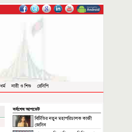
ধর্ম
নারী ও শিশু
রেসিপি
সর্বশেষ আপডেট
বিটিভির নতুন মহাপরিচালক কাজী
জেসিন