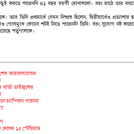
কিছুই করতে পারেননি ৪১ বছর বয়সী রোনালদো। বরং মাঠে তার বয়স
তবে তিনি প্রথমার্ধে যেমন নিষ্প্রভ ছিলেন, দ্বিতীয়ার্ধেও প্রত্যাশার 
 গোলমুখে কোনো শটই নিতে পারেননি তিনি। বরং সুযোগ নষ্ট করেছ
 হয়েছে পর্তুগালকে।
ও শেষ আয়ারল্যান্ডের
ি
র বার্তা তাইজুলের
র
ানে চ্যাম্পিয়ন গায়ানা
া!
কা
ন দেশের ১২ স্টেডিয়াম