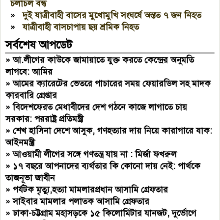
চলাচল বন্ধ
»
দুই যাত্রীবাহী বাসের মুখোমুখি সংঘর্ষে অন্তত ৭ জন নিহত
»
যাত্রীবাহী বাসচাপায় ছয় শ্রমিক নিহত
সর্বশেষ আপডেট
»
আ.লীগের কাউকে জামায়াতে যুক্ত করতে কেন্দ্রের অনুমতি
লাগবে: আমির
»
আমের ক্যারেটের ভেতরে পাচারের সময় ফেয়ারডিল সহ মাদক
কারবারি গ্রেপ্তার
»
বিদেশফেরত মেধাবীদের দেশ গঠনে কাজে লাগাতে চায়
সরকার: পররাষ্ট্র প্রতিমন্ত্রী
»
শেখ হাসিনা দেশে আসুক, গণহত্যার দায় নিয়ে কারাগারে যাক:
আইনমন্ত্রী
»
আওয়ামী লীগের সঙ্গে গণতন্ত্র যায় না : মির্জা ফখরুল
»
১৭ বছরে আপনাদের ব্যর্থতার কি কোনো দায় নেই: পার্থকে
তাজনূভা জাবীন
»
পর্যটক মৃত্যু,হত্যা মামলারপ্রধান আসামি গ্রেফতার
»
সাইবার মামলার পলাতক আসামি গ্রেফতার
»
ঢাকা-চট্টগ্রাম মহাসড়কে ১৫ কিলোমিটার যানজট, দুর্ভোগে