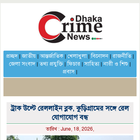
প্রচ্ছদ
জাতীয়
আন্তর্জাতিক
খেলাধুলা
বিনোদন
রাজনীতি
|
|
|
|
|
|
জেলা সংবাদ
তথ্য প্রযুক্তি
ফিচার
সাহিত্য
নারী ও শিশু
|
|
|
|
|
প্রবাস
|
ট্রাক উল্টে রেললাইন ব্লক, কুড়িগ্রামের সঙ্গে রেল
যোগাযোগ বন্ধ
তারিখ : June, 18, 2026,