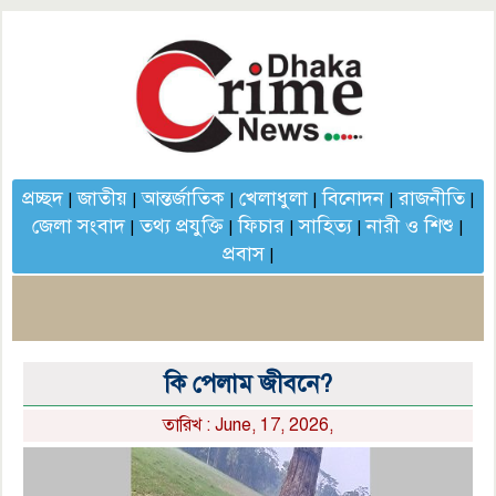
প্রচ্ছদ
জাতীয়
আন্তর্জাতিক
খেলাধুলা
বিনোদন
রাজনীতি
|
|
|
|
|
|
জেলা সংবাদ
তথ্য প্রযুক্তি
ফিচার
সাহিত্য
নারী ও শিশু
|
|
|
|
|
প্রবাস
|
কি পেলাম জীবনে?
তারিখ : June, 17, 2026,