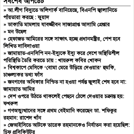
সর্বশেষ আপডেট
»
আ.লীগ বিদ্যুতে অলিগার্ক বানিয়েছে, বিএনপি জ্বালানিতে
পাঁয়তারা করছে : ফুয়াদ
»
ডাকাতি মামলায় যাবজ্জীবন সাজাপ্রাপ্ত আসামি গ্রেপ্তার
»
মন উদ্বেল
»
হেফাজত আমিরের সঙ্গে সাক্ষাৎ হচ্ছে প্রধানমন্ত্রীর, পেশ হবে
লিখিত দাবিদাওয়া
»
জামায়াত-এনসিপি নন-ইস্যুকে ইস্যু করে দেশে অস্থিতিশীল
পরিস্থিতি তৈরি করতে চায় : খায়রুল কবির খোকন
»
বিশ্বকাপে মেসিকে ‘বোমা মেরে উড়িয়ে দেওয়ার’ হুমকি,
চাঞ্চল্যকর তথ্য ফাঁস
»
জনগণের অধিকার নিশ্চিত না হওয়া পর্যন্ত জুলাই শেষ হবে না:
জামায়াত আমির
»
দেশ ওপরে উঠতে থাকলেই পেছনে ঠেলে দেওয়ার চক্রান্ত হয়:
ফখরুল
»
গণঅভ্যুত্থানের সঙ্গে প্রথম বেইমানি করেছেন ডা. শফিকুর
রহমান: রাশেদ খাঁন
»
জেআইসিতে আটকে তারেক রহমানকেও নির্যাতন করা হয়েছিল:
চিফ প্রসিকিউটর