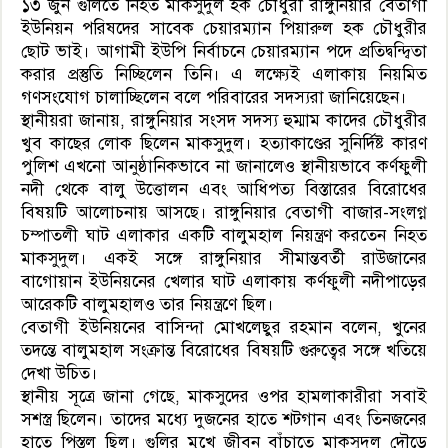
১৩ জুন গুলিতে নিহত মাকসুদুল হক চৌধুরী রাঙ্গুনিয়ার বেতাগী
ইউনিয়ন পরিষদের সাবেক চেয়ারম্যান পিয়ারুল হক চৌধুরীর
ছোট ভাই। আগামী ইউপি নির্বাচনে চেয়ারম্যান পদে প্রতিদ্বন্দ্বিতা
করার প্রস্তুতি নিচ্ছিলেন তিনি। এ লক্ষ্যেই এলাকায় নিয়মিত
গণসংযোগ চালাচ্ছিলেন বলে পরিবারের সদস্যরা জানিয়েছেন।
স্থানীয়রা জানায়, রাঙ্গুনিয়ার সংসদ সদস্য হুম্মাম কাদের চৌধুরীর
খুব কাছের লোক ছিলেন মাকসুদুল। হত্যাকাণ্ডের সুনির্দিষ্ট কারণ
পুলিশ এখনো আনুষ্ঠানিকভাবে না জানালেও স্থানীয়ভাবে কর্ণফুলী
নদী থেকে বালু উত্তোলন এবং আধিপত্য বিস্তারের বিরোধের
বিষয়টি আলোচনায় আসছে। রাঙ্গুনিয়ার বেতাগী বাজার-সংলগ্ন
চম্পাতলী ঘাট এলাকার একটি বালুমহাল নিয়ন্ত্রণ করতেন নিহত
মাকসুদুল। একই সঙ্গে রাঙ্গুনিয়ার সীমান্তবর্তী রাউজানের
বাগোয়ান ইউনিয়নের খেলার ঘাট এলাকায় কর্ণফুলী নদীপাড়ের
আরেকটি বালুমহালও তার নিয়ন্ত্রণে ছিল।
বেতাগী ইউনিয়নের বাসিন্দা মোখলেছুর রহমান বলেন, খুনের
তদন্তে বালুমহাল সংক্রান্ত বিরোধের বিষয়টি গুরুত্বের সঙ্গে খতিয়ে
দেখা উচিত।
স্থানীয় সূত্রে জানা গেছে, মাকসুদের ওপর হামলাকারীরা সবাই
সশস্ত্র ছিলেন। তাদের মধ্যে দুজনের হাতে শটগান এবং তিনজনের
হাতে পিস্তল ছিল। গুলির মুখে জীবন বাঁচাতে মাকসুদুল দৌড়ে