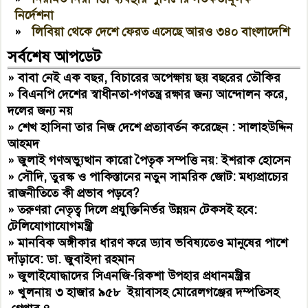
নির্দেশনা
»
লিবিয়া থেকে দেশে ফেরত এসেছে আরও ৩৪০ বাংলাদেশি
সর্বশেষ আপডেট
»
বাবা নেই এক বছর, বিচারের অপেক্ষায় ছয় বছরের তৌকির
»
বিএনপি দেশের স্বাধীনতা-গণতন্ত্র রক্ষার জন্য আন্দোলন করে,
দলের জন্য নয়
»
শেখ হাসিনা তার নিজ দেশে প্রত্যাবর্তন করেছেন : সালাহউদ্দিন
আহমদ
»
জুলাই গণঅভ্যুত্থান কারো পৈতৃক সম্পত্তি নয়: ইশরাক হোসেন
»
সৌদি, তুরস্ক ও পাকিস্তানের নতুন সামরিক জোট: মধ্যপ্রাচ্যের
রাজনীতিতে কী প্রভাব পড়বে?
»
তরুণরা নেতৃত্ব দিলে প্রযুক্তিনির্ভর উন্নয়ন টেকসই হবে:
টেলিযোগাযোগমন্ত্রী
»
মানবিক অঙ্গীকার ধারণ করে ড্যাব ভবিষ্যতেও মানুষের পাশে
দাঁড়াবে: ডা. জুবাইদা রহমান
»
জুলাইযোদ্ধাদের সিএনজি-রিকশা উপহার প্রধানমন্ত্রীর
»
খুলনায় ৩ হাজার ৯৫৮ ইয়াবাসহ মোরেলগঞ্জের দম্পতিসহ