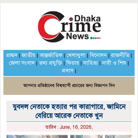
প্রচ্ছদ
জাতীয়
আন্তর্জাতিক
খেলাধুলা
বিনোদন
রাজনীতি
|
|
|
|
|
|
জেলা সংবাদ
তথ্য প্রযুক্তি
ফিচার
সাহিত্য
নারী ও শিশু
|
|
|
|
|
প্রবাস
|
যুবদল নেতাকে হত্যার পর কারাগারে, জামিনে
বেরিয়ে আরেক নেতাকে খুন
তারিখ : June, 16, 2026,