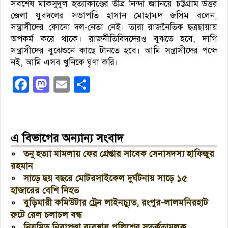
সবশেষ মাকসুদুল হত্যাকাণ্ডের তীব্র নিন্দা জানিয়ে চট্টগ্রাম উত্তর
জেলা যুবদলের সভাপতি হাসান মোহাম্মদ জসিম বলেন,
সন্ত্রাসীদের কোনো দল-নেতা নেই। তারা রাজনৈতিক ছত্রছায়ায়
অপকর্ম করে থাকে। রাজনীতিবিদদেরও বুঝতে হবে, দাগি
সন্ত্রাসীদের বুঝেশুনে কাছে টানতে হবে। আমি সন্ত্রাসীদের পক্ষে
নই, আমি এসব খুনিকে ঘৃণা করি।
Facebook
Mastodon
Email
Share
এ বিভাগের অন্যান্য সংবাদ
»
তনু হত্যা মামলায় ফের গ্রেপ্তার সাবেক সেনাসদস্য হাফিজুর
রহমান
»
সাড়ে ছয় বছরে মোটরসাইকেল দুর্ঘটনায় সাড়ে ১৫
হাজারের বেশি নিহত
»
বুড়িমারী কমিউটার ট্রেন লাইনচ্যুত, রংপুর-লালমনিরহাট
রুটে রেল চলাচল বন্ধ
»
নিয়মিত নিরাপত্তা ব্যবস্থায় পুলিশের সতর্কতামূলক