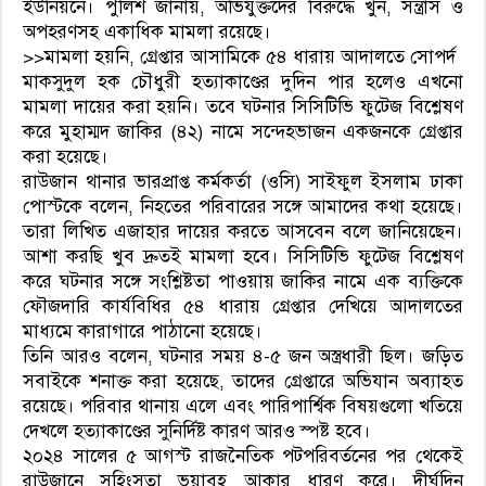
ইউনিয়নে। পুলিশ জানায়, অভিযুক্তদের বিরুদ্ধে খুন, সন্ত্রাস ও
অপহরণসহ একাধিক মামলা রয়েছে।
>>মামলা হয়নি, গ্রেপ্তার আসামিকে ৫৪ ধারায় আদালতে সোপর্দ
মাকসুদুল হক চৌধুরী হত্যাকাণ্ডের দুদিন পার হলেও এখনো
মামলা দায়ের করা হয়নি। তবে ঘটনার সিসিটিভি ফুটেজ বিশ্লেষণ
করে মুহাম্মদ জাকির (৪২) নামে সন্দেহভাজন একজনকে গ্রেপ্তার
করা হয়েছে।
রাউজান থানার ভারপ্রাপ্ত কর্মকর্তা (ওসি) সাইফুল ইসলাম ঢাকা
পোস্টকে বলেন, নিহতের পরিবারের সঙ্গে আমাদের কথা হয়েছে।
তারা লিখিত এজাহার দায়ের করতে আসবেন বলে জানিয়েছেন।
আশা করছি খুব দ্রুতই মামলা হবে। সিসিটিভি ফুটেজ বিশ্লেষণ
করে ঘটনার সঙ্গে সংশ্লিষ্টতা পাওয়ায় জাকির নামে এক ব্যক্তিকে
ফৌজদারি কার্যবিধির ৫৪ ধারায় গ্রেপ্তার দেখিয়ে আদালতের
মাধ্যমে কারাগারে পাঠানো হয়েছে।
তিনি আরও বলেন, ঘটনার সময় ৪-৫ জন অস্ত্রধারী ছিল। জড়িত
সবাইকে শনাক্ত করা হয়েছে, তাদের গ্রেপ্তারে অভিযান অব্যাহত
রয়েছে। পরিবার থানায় এলে এবং পারিপার্শ্বিক বিষয়গুলো খতিয়ে
দেখলে হত্যাকাণ্ডের সুনির্দিষ্ট কারণ আরও স্পষ্ট হবে।
২০২৪ সালের ৫ আগস্ট রাজনৈতিক পটপরিবর্তনের পর থেকেই
রাউজানে সহিংসতা ভয়াবহ আকার ধারণ করে। দীর্ঘদিন