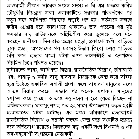
আওয়ামী লীগের সাবেক সংসদ সদস্য এ বি এম ফজলে করিম
চৌধুরীর নিয়ন্ত্রণে থাকা এলাকাটিতে সরকার পরিবর্তনের পর
নতুন করে আধিপত্য বিস্তারের লড়াই শুরু হয়। বর্তমানে ফজলে
করিম গ্রেপ্তার হয়ে কারাগারে থাকলেও তার পতনের পর সৃষ্ট
ক্ষমতার দ্বন্দ্ব রাউজানকে অস্থিতিশীল করে তুলেছে বলে মনে
করছেন স্থানীয়রা। দিন-রাত অস্ত্রের মহড়া, প্রকাশ্যে গুলি, বাড়িতে
ঢুকে হত্যা, অপহরণের পর মরদেহ উদ্ধার কিংবা চলন্ত গাড়িতে
গুলি করে হত্যার মতো ঘটনা এখন অনেকটাই এ জনপদের
নিয়মিত চিত্রে পরিণত হয়েছে।
স্থানীয়দের ভাষ্য, আধিপত্য বিস্তার, রাজনৈতিক বিরোধ, চাঁদাবাজি
এবং পাহাড় ও নদীর বালু ব্যবসার নিয়ন্ত্রণকে কেন্দ্র করে সক্রিয়
হয়ে উঠেছে একাধিক সন্ত্রাসী গ্রুপ। ফলে সাধারণ মানুষের মধ্যে
আতঙ্ক বিরাজ করছে। সন্ধ্যার পর অনেক এলাকায় মানুষের
চলাচল কমে গেছে। আতঙ্কে সন্তানদের বাইরে যেতে দিচ্ছেন না
অভিভাবকরা। মাকসুদুলসহ গত ২২ মাসে উপজেলায় অন্তত ২৫টি
হত্যাকাণ্ডের ঘটনা ঘটেছে। এর মধ্যে অধিকাংশ হত্যাকাণ্ডই
রাজনৈতিক বিরোধ ও সন্ত্রাসী দ্বন্দ্বকে কেন্দ্র করে সংঘটিত হয়েছে
বলে অভিযোগ রয়েছে। নিহতদের বড় একটি অংশ বিএনপি ও এর
অঙ্গ-সহযোগী সংগঠনের নেতাকর্মী।