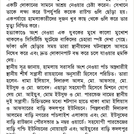
একটি দোকানের সামনে আশ্রয় নেওয়ার চেষ্টা করেন। সেখানে
তাকে লক্ষ্য করে উপর্যুপরি কয়েক রাউন্ড গুলি ছোঁড়া হয়।
একপর্যায়ে হামলাকারীদের দুজন খুব কাছ থেকে গুলি করে তার
মৃত্যু নিশ্চিত করে।
হত্যাকাণ্ডে অংশ নেওয়া এক যুবকের মুখে কালো মুখোশ
থাকলেও সিসিটিভি ফুটেজে বাকিদের চেহারা স্পষ্ট দেখা গেছে।
ফাঁকা গুলি ছোঁড়ার সময় তারা স্থানীয়দের ঘটনাস্থলে আসতে
নিষেধ করে এবং দ্রুত দোকানপাট বন্ধ করে চলে যাওয়ার হুমকি
দেয়।
স্থানীয় সূত্র জানায়, হামলায় সরাসরি অংশ নেওয়া পাঁচ অস্ত্রধারীই
স্থানীয় শীর্ষ সন্ত্রাসী রায়হানের অনুসারী হিসেবে পরিচিত। তারা
হলেন- ধামা ইলিয়াস, দিদারুল আলম, মো. আফসার, মো.
ইউসুফ ও মো. জাবেদ। এছাড়া সহযোগী হিসেবে মিশনে যোগ
দেয় মো. আইয়ুব, মোম ইউসুফ ও মো. পারভেজ নামের স্থানীয়
দুই সন্ত্রাসী। চিহ্নিতদের মধ্যে শটগান হাতে থাকা ধামা ইলিয়াস
ও আফসারের বাড়ি কদলপুর ইউনিয়নে। পিস্তলধারী দিদারুল
আলমের বাড়ি নগরের পাঁচলাইশ এলাকায় এবং মো. ইউসুফের
বাড়ি রাউজান পৌরসভার ৯ নম্বর ওয়ার্ডে। সহযোগী পারভেজের
বাড়ি গশ্চি ইউনিয়নের নোয়াহাট এবং আইয়ুবের বাড়ি কদলপুর