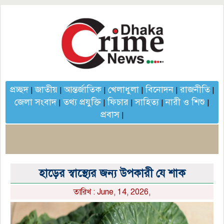
প্রচ্ছদ
জাতীয়
আন্তর্জাতিক
খেলাধুলা
বিনোদন
রাজনীতি
|
|
|
|
|
|
জেলা সংবাদ
তথ্য প্রযুক্তি
ফিচার
সাহিত্য
নারী ও শিশু
|
|
|
|
|
প্রবাস
|
হাড়ের স্বাস্থ্যের জন্য উপকারী যে শাক
তারিখ : June, 14, 2026,