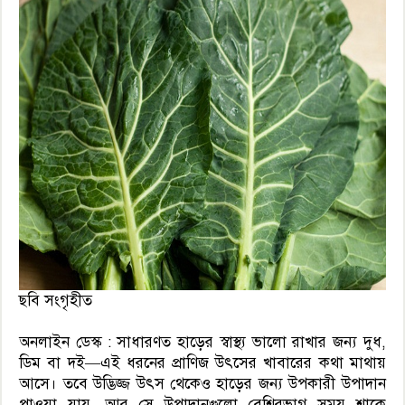
ছবি সংগৃহীত
অনলাইন ডেস্ক : সাধারণত হাড়ের স্বাস্থ্য ভালো রাখার জন্য দুধ,
ডিম বা দই—এই ধরনের প্রাণিজ উৎসের খাবারের কথা মাথায়
আসে। তবে উদ্ভিজ্জ উৎস থেকেও হাড়ের জন্য উপকারী উপাদান
পাওয়া যায়, আর সে উপাদানগুলো বেশিরভাগ সময় শাকে