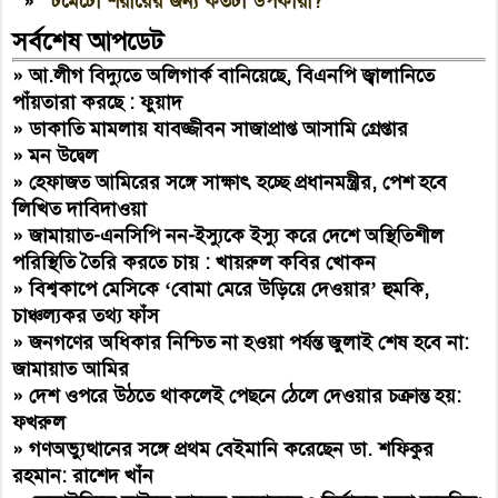
»
টমেটো শরীরের জন্য কতটা উপকারী?
সর্বশেষ আপডেট
»
আ.লীগ বিদ্যুতে অলিগার্ক বানিয়েছে, বিএনপি জ্বালানিতে
পাঁয়তারা করছে : ফুয়াদ
»
ডাকাতি মামলায় যাবজ্জীবন সাজাপ্রাপ্ত আসামি গ্রেপ্তার
»
মন উদ্বেল
»
হেফাজত আমিরের সঙ্গে সাক্ষাৎ হচ্ছে প্রধানমন্ত্রীর, পেশ হবে
লিখিত দাবিদাওয়া
»
জামায়াত-এনসিপি নন-ইস্যুকে ইস্যু করে দেশে অস্থিতিশীল
পরিস্থিতি তৈরি করতে চায় : খায়রুল কবির খোকন
»
বিশ্বকাপে মেসিকে ‘বোমা মেরে উড়িয়ে দেওয়ার’ হুমকি,
চাঞ্চল্যকর তথ্য ফাঁস
»
জনগণের অধিকার নিশ্চিত না হওয়া পর্যন্ত জুলাই শেষ হবে না:
জামায়াত আমির
»
দেশ ওপরে উঠতে থাকলেই পেছনে ঠেলে দেওয়ার চক্রান্ত হয়:
ফখরুল
»
গণঅভ্যুত্থানের সঙ্গে প্রথম বেইমানি করেছেন ডা. শফিকুর
রহমান: রাশেদ খাঁন