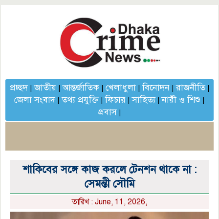
প্রচ্ছদ
জাতীয়
আন্তর্জাতিক
খেলাধুলা
বিনোদন
রাজনীতি
|
|
|
|
|
|
জেলা সংবাদ
তথ্য প্রযুক্তি
ফিচার
সাহিত্য
নারী ও শিশু
|
|
|
|
|
প্রবাস
|
শাকিবের সঙ্গে কাজ করলে টেনশন থাকে না :
সেমন্তী সৌমি
তারিখ : June, 11, 2026,