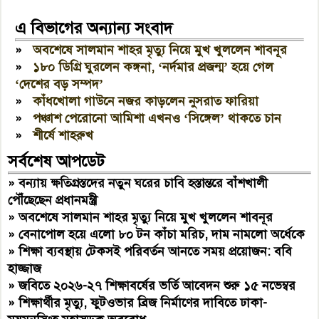
এ বিভাগের অন্যান্য সংবাদ
»
অবশেষে সালমান শাহর মৃত্যু নিয়ে মুখ খুললেন শাবনূর
»
১৮০ ডিগ্রি ঘুরলেন কঙ্গনা, ‘নর্দমার প্রজন্ম’ হয়ে গেল
‘দেশের বড় সম্পদ’
»
কাঁধখোলা গাউনে নজর কাড়লেন নুসরাত ফারিয়া
»
পঞ্চাশ পেরোনো আমিশা এখনও ‘সিঙ্গেল’ থাকতে চান
»
শীর্ষে শাহরুখ
সর্বশেষ আপডেট
»
বন্যায় ক্ষতিগ্রস্তদের নতুন ঘরের চাবি হস্তান্তরে বাঁশখালী
পৌঁছেছেন প্রধানমন্ত্রী
»
অবশেষে সালমান শাহর মৃত্যু নিয়ে মুখ খুললেন শাবনূর
»
বেনাপোল হয়ে এলো ৮০ টন কাঁচা মরিচ, দাম নামলো অর্ধেকে
»
শিক্ষা ব্যবস্থায় টেকসই পরিবর্তন আনতে সময় প্রয়োজন: ববি
হাজ্জাজ
»
জবিতে ২০২৬-২৭ শিক্ষাবর্ষের ভর্তি আবেদন শুরু ১৫ নভেম্বর
»
শিক্ষার্থীর মৃত্যু, ফুটওভার ব্রিজ নির্মাণের দাবিতে ঢাকা-