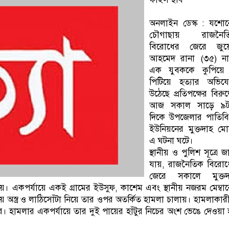
অনলাইন ডেস্ক : যশোর
চৌগাছায় রাজনৈত
বিরোধের জেরে জুয়
আহমেদ রানা (৩৫) না
এক যুবককে কুপিয়ে
পিটিয়ে হত্যার অভিয
উঠেছে প্রতিপক্ষের বিরুদ্
আজ সকাল সাড়ে ৯ট
দিকে উপজেলার পাতিবি
ইউনিয়নের মুক্তদাহ ম
এ ঘটনা ঘটে।
স্থানীয় ও পুলিশ সূত্রে জ
যায়, রাজনৈতিক বিরোধ
জেরে সকালে মুক্তদ
হয়। একপর্যায়ে একই গ্রামের ইউসুফ, কাশেম এবং স্থানীয় নজরম মেম্বা
অস্ত্র ও লাঠিসোঁটা নিয়ে তার ওপর অতর্কিত হামলা চালায়। হামলাকার
 হামলার একপর্যায়ে তার দুই পায়ের হাঁটুর নিচের অংশ ভেঙে দেওয়া