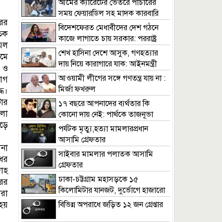
আমের ক্যারেটের ভেতরে পাচারের
সময় ফেয়ারডিল সহ মাদক কারবারি
ের
গ্রেপ্তার
বিদেশফেরত মেধাবীদের দেশ গঠনে
িক
কাজে লাগাতে চায় সরকার: পররাষ্ট্র
েল
প্রতিমন্ত্রী
শেখ হাসিনা দেশে আসুক, গণহত্যার
মে
দায় নিয়ে কারাগারে যাক: আইনমন্ত্রী
 ও
আওয়ামী লীগের সঙ্গে গণতন্ত্র যায় না :
োগ
মির্জা ফখরুল
ধে।
ার
১৭ বছরে আপনাদের ব্যর্থতার কি
লা
কোনো দায় নেই: পার্থকে তাজনূভা
োড়ে
জাবীন
পর্যটক মৃত্যু,হত্যা মামলারপ্রধান
আসামি গ্রেফতার
ানা
সাইবার মামলার পলাতক আসামি
ের
গ্রেফতার
াহ
ঢাকা-চট্টগ্রাম মহাসড়কে ১৫
রের
কিলোমিটার যানজট, দুর্ভোগে হাজারো
ীরা
যাত্রী
 হয়
বিভিন্ন অপরাধে জড়িত ১২ জন গ্রেপ্তার