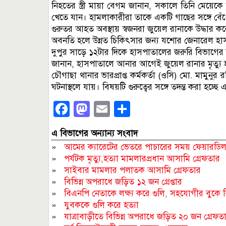
নিহতের স্ত্রী মায়া বেগম জানান, সকালে তিনি মেয়েকে স্
খেতে যান। হামলাকারীরা তাকে একটি গাছের সঙ্গে বে
গুরুতর আহত অবস্থায় স্বজনরা জুয়েল রানাকে উদ্ধার করে 
অবনতি হলে উন্নত চিকিৎসার জন্য যশোর জেনারেল হ
দুপুর সাড়ে ১২টার দিকে হাসপাতালের জরুরি বিভাগের
জানান, হাসপাতালে আনার আগেই জুয়েল রানার মৃত্যু হ
চৌগাছা থানার ভারপ্রাপ্ত কর্মকর্তা (ওসি) মো. মামুনুর
ঘটনাস্থলে যায়। বিষয়টি গুরুত্বের সঙ্গে তদন্ত করা 
Facebook
Mastodon
Email
Share
এ বিভাগের অন্যান্য সংবাদ
»
আমের ক্যারেটের ভেতরে পাচারের সময় ফেয়ারডিল স
»
পর্যটক মৃত্যু,হত্যা মামলারপ্রধান আসামি গ্রেফতার
»
সাইবার মামলার পলাতক আসামি গ্রেফতার
»
বিভিন্ন অপরাধে জড়িত ১২ জন গ্রেপ্তার
»
বিএনপি নেতাকে লক্ষ্য করে গুলি, সহযোগীর বুকে বি
»
যুবককে গুলি করে হত্যা
»
যাত্রাবাড়ীতে বিভিন্ন অপরাধে জড়িত ২০ জন গ্রেফত