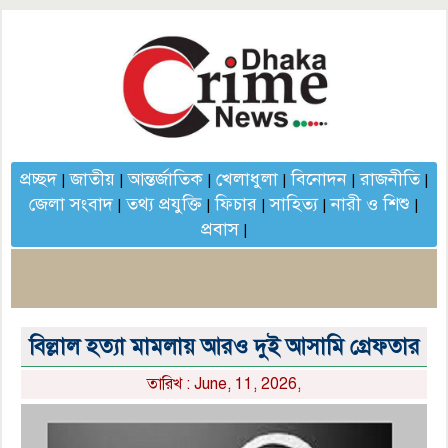
প্রচ্ছদ
জাতীয়
আন্তর্জাতিক
খেলাধুলা
বিনোদন
রাজনীতি
|
|
|
|
|
|
জেলা সংবাদ
তথ্য প্রযুক্তি
ফিচার
সাহিত্য
নারী ও শিশু
|
|
|
|
|
প্রবাস
|
বিল্লাল হত্যা মামলায় আরও দুই আসামি গ্রেফতার
তারিখ : June, 11, 2026,