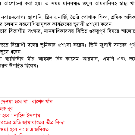
র বিষয়ে আলোচনা করা হয়। এ সময় মানসম্মত ওষুধ আমদানিসহ স্বাস্থ্য খ
ায়নযোগ্য জ্বালানি, গ্রিন এনার্জি, তৈরি পোশাক শিল্প, শ্রমিক অধি
কের চলমান সহযোগিতামূলক কার্যক্রমের ভূয়সী প্রশংসা করেন।
িচার বিভাগীয় সংস্কার, মানবাধিকারসহ বিভিন্ন গুরুত্বপূর্ণ বিষয়ে আলো
তন্ত্রে বিরোধী দলের ভূমিকার প্রশংসা করেন। তিনি জুলাই সনদের পূর্ণা
া তুলে ধরেন।
েষ্টা ব্যারিস্টার মীর আহমদ বিন কাসেম আরমান, এমপি এবং দল
বরুর উপস্থিত ছিলেন।
দেওয়া হবে না : রাশেদ খাঁন
হক নুর
ী হবে : নাহিদ ইসলাম
তের প্রতি জামায়াতের তীব্র নিন্দা
ওয়া হবে না: ছাত্র জমিয়ত