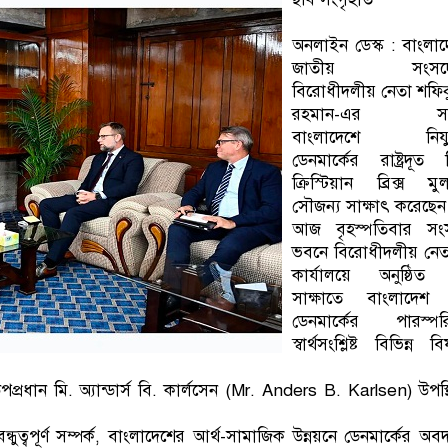
অনলাইন ডেস্ক : বাংলা
জাতীয় সংসদ
বিরোধীদলীয় নেতা শফি
রহমান-এর সঙ্
বাংলাদেশে নিযুক
ডেনমার্কের রাষ্ট্রদূত 
ক্রিস্টিয়ান ব্রিক্স মু
সৌজন্য সাক্ষাৎ করেছেন
আজ বৃহস্পতিবার সং
ভবনে বিরোধীদলীয় নেত
কার্যালয়ে অনুষ্ঠিত
সাক্ষাতে বাংলাদেশ
ডেনমার্কের পারস্পর
স্বার্থসংশ্লিষ্ট বিভিন্ন ব
পপ্রধান মি. অ্যান্ডার্স বি. কার্লসেন (Mr. Anders B. Karlsen) উপস্
ধুত্বপূর্ণ সম্পর্ক, বাংলাদেশের আর্থ-সামাজিক উন্নয়নে ডেনমার্কের অব