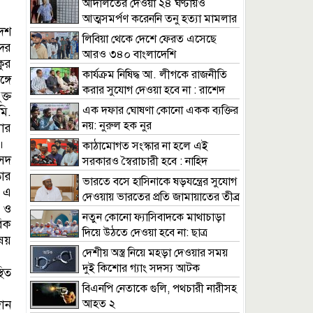
আদালতের দেওয়া ২৪ ঘণ্টায়ও
আত্মসমর্পণ করেননি তনু হত্যা মামলার
দেশ
আসামি হাফিজ
লিবিয়া থেকে দেশে ফেরত এসেছে
ের
আরও ৩৪০ বাংলাদেশি
কুর
কার্যক্রম নিষিদ্ধ আ. লীগকে রাজনীতি
গে
করার সুযোগ দেওয়া হবে না : রাশেদ
্ত
খাঁন
এক দফার ঘোষণা কোনো একক ব্যক্তির
মি.
নয়: নুরুল হক নুর
লার
।
কাঠামোগত সংস্কার না হলে এই
সদ
সরকারও স্বৈরাচারী হবে : নাহিদ
ার
ইসলাম
ভারতে বসে হাসিনাকে ষড়যন্ত্রের সুযোগ
 এ
দেওয়ায় ভারতের প্রতি জামায়াতের তীব্র
 ও
নিন্দা
নতুন কোনো ফ্যাসিবাদকে মাথাচাড়া
িক
দিয়ে উঠতে দেওয়া হবে না: ছাত্র
িষয়
জমিয়ত
দেশীয় অস্ত্র নিয়ে মহড়া দেওয়ার সময়
দুই কিশোর গ্যাং সদস্য আটক
থিত
বিএনপি নেতাকে গুলি, পথচারী নারীসহ
আহত ২
দান