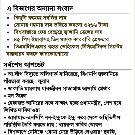
এ বিভাগের অন্যান্য সংবাদ
»
কিছুটা কমেছে সবজির দাম
»
সোনার গহনার দাম ভরিতে কমলো ৩২৬৬ টাকা
»
বিশ্ববাজারে ফের বেড়েছে জ্বালানি তেলের দাম
»
৪৫ পিস ইয়াবাসহ তিন মাদক কারবারি গ্রেফতার
»
ডিএমটিসিএলের বহরে ভেহিকেল টেলিমেটিকস সিস্টেম
বাস্তবায়ন করবে কারকোপোলো
সর্বশেষ আপডেট
»
আ.লীগ বিদ্যুতে অলিগার্ক বানিয়েছে, বিএনপি জ্বালানিতে
পাঁয়তারা করছে : ফুয়াদ
»
ডাকাতি মামলায় যাবজ্জীবন সাজাপ্রাপ্ত আসামি গ্রেপ্তার
»
মন উদ্বেল
»
হেফাজত আমিরের সঙ্গে সাক্ষাৎ হচ্ছে প্রধানমন্ত্রীর, পেশ হবে
লিখিত দাবিদাওয়া
»
জামায়াত-এনসিপি নন-ইস্যুকে ইস্যু করে দেশে অস্থিতিশীল
পরিস্থিতি তৈরি করতে চায় : খায়রুল কবির খোকন
»
বিশ্বকাপে মেসিকে ‘বোমা মেরে উড়িয়ে দেওয়ার’ হুমকি,