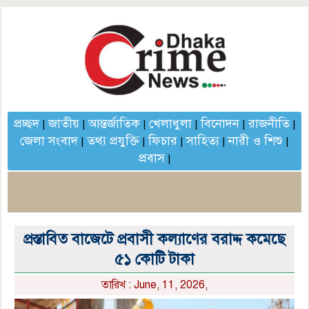
প্রচ্ছদ
জাতীয়
আন্তর্জাতিক
খেলাধুলা
বিনোদন
রাজনীতি
|
|
|
|
|
|
জেলা সংবাদ
তথ্য প্রযুক্তি
ফিচার
সাহিত্য
নারী ও শিশু
|
|
|
|
|
প্রবাস
|
প্রস্তাবিত বাজেটে প্রবাসী কল্যাণের বরাদ্দ কমেছে
৫১ কোটি টাকা
তারিখ : June, 11, 2026,