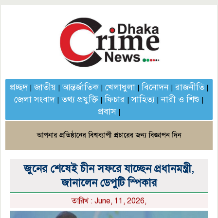
প্রচ্ছদ
জাতীয়
আন্তর্জাতিক
খেলাধুলা
বিনোদন
রাজনীতি
|
|
|
|
|
|
জেলা সংবাদ
তথ্য প্রযুক্তি
ফিচার
সাহিত্য
নারী ও শিশু
|
|
|
|
|
প্রবাস
|
জুনের শেষেই চীন সফরে যাচ্ছেন প্রধানমন্ত্রী,
জানালেন ডেপুটি স্পিকার
তারিখ : June, 11, 2026,