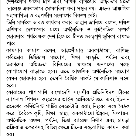
দেশগুলোর ঋণের চাপ এবং বৈশ্বিক বাণিজ্যের অস্থিরতার মতো
চ্যালেঞ্জ এককভাবে মোকাবিলা করা সম্ভব নয়। এজন্য আঞ্চলিক
সহযোগিতা ও বহুপক্ষীয় সংলাপের বিকল্প নেই।
তিনি সার্ককে আরও কার্যকর করার আহ্বান জানিয়ে বলেন, দক্ষিণ
এশিয়ার দেশগুলোর মধ্যে অর্থনৈতিক ও কূটনৈতিক সম্পর্ক
জোরদারে পর্যবেক্ষক দেশ হিসেবে চীনও গুরুত্বপূর্ণ ভূমিকা রাখতে
পারে।
কায়সার কামাল বলেন, আন্তঃসীমান্ত অবকাঠামো, বাণিজ্য
করিডোর, ডিজিটাল সংযোগ, শিক্ষা, সংস্কৃতি, পর্যটন এবং
তরুণদের অভিজ্ঞতা বিনিময়ের মাধ্যমে জনগণের মধ্যে
যোগাযোগ বাড়াতে হবে। এতে আঞ্চলিক অর্থনৈতিক সংযোগ
যেমন জোরদার হবে, তেমনি বৈশ্বিক সংকট মোকাবিলাও সহজ
হবে।
ফোরামের পাশাপাশি বাংলাদেশি সংসদীয় প্রতিনিধিদল চীনের
ন্যাশনাল পিপলস কংগ্রেসের ভাইস প্রেসিডেন্ট ওয়ে এবং ইউনান
প্রদেশের কমিউনিস্ট পার্টির সেক্রেটারি ওয়াং নিংয়ের সঙ্গে বৈঠক
করে। বৈঠকে কৃষি, শিক্ষা, স্বাস্থ্য, অবকাঠামো উন্নয়ন, শিল্পায়ন,
অর্থনৈতিক অঞ্চল, পর্যটন, তিস্তা ব্যারেজ নির্মাণ এবং চামড়া
প্রক্রিয়াজাতকরণসহ বিভিন্ন ক্ষেত্রে চীনের সহযোগিতা কামনা করা
হয়।