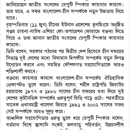
জানিয়েছেন জাতীয় সংসদের ডেপুটি স্পিকার কায়সার কামাল।
তার মতে, এ সফর বাংলাদেশ-চীন সম্পর্ককে নতুন উচ্চতায় নিয়ে
যাবে।
বৃহস্পতিবার (১১ জুন) চীনের ইউনান প্রদেশের কুনমিংয়ে অনুষ্ঠিত
সপ্তম চায়না-সাউথ এশিয়া কো-অপারেশন ফোরামে বক্তব্য দিতে
গিয়ে এ তথ্য জানান জাতীয় সংসদের ডেপুটি স্পিকার কায়সার
কামাল।
তিনি বলেন, সরকার গঠনের পর দ্বিতীয় দেশ হিসেবে চীন সফরের
সিদ্ধান্ত দুই দেশের মধ্যে বিদ্যমান দ্বিপক্ষীয় সম্পর্কের নতুন দিগন্ত
উন্মোচন করবে এবং সমন্বিত কৌশলগত সহযোগিতাকে আরও
শক্তিশালী করবে।
বক্তব্যে কায়সার কামাল বাংলাদেশ-চীন সম্পর্কের ঐতিহাসিক
প্রেক্ষাপটও তুলে ধরেন। তিনি বলেন, শহীদ রাষ্ট্রপতি জিয়াউর
রহমানের ১৯৭৭ ও ১৯৮০ সালের চীন সফরের মধ্য দিয়ে দুই
দেশের কূটনৈতিক সম্পর্কের গুরুত্বপূর্ণ ভিত্তি গড়ে ওঠে। পরবর্তীতে
সাবেক প্রধানমন্ত্রী খালেদা জিয়ার ১৯৯১ ও ২০০২ সালের সফর
সেই সম্পর্ককে আরও সুদৃঢ় করে।
আঞ্চলিক সহযোগিতার গুরুত্ব তুলে ধরে ডেপুটি স্পিকার বলেন,
বর্তমান বিশ্বে জ্বালানি সংকট, জলবায়ু পরিবর্তন, উন্নয়নশীল