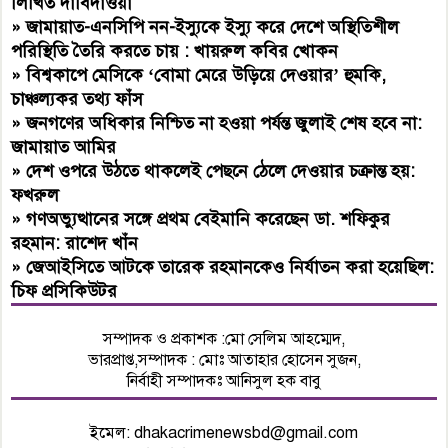
লিখিত দাবিদাওয়া
»
জামায়াত-এনসিপি নন-ইস্যুকে ইস্যু করে দেশে অস্থিতিশীল
পরিস্থিতি তৈরি করতে চায় : খায়রুল কবির খোকন
»
বিশ্বকাপে মেসিকে ‘বোমা মেরে উড়িয়ে দেওয়ার’ হুমকি,
চাঞ্চল্যকর তথ্য ফাঁস
»
জনগণের অধিকার নিশ্চিত না হওয়া পর্যন্ত জুলাই শেষ হবে না:
জামায়াত আমির
»
দেশ ওপরে উঠতে থাকলেই পেছনে ঠেলে দেওয়ার চক্রান্ত হয়:
ফখরুল
»
গণঅভ্যুত্থানের সঙ্গে প্রথম বেইমানি করেছেন ডা. শফিকুর
রহমান: রাশেদ খাঁন
»
জেআইসিতে আটকে তারেক রহমানকেও নির্যাতন করা হয়েছিল:
চিফ প্রসিকিউটর
সম্পাদক ও প্রকাশক :মো সেলিম আহম্মেদ,
ভারপ্রাপ্ত,সম্পাদক : মোঃ আতাহার হোসেন সুজন,
নির্বাহী সম্পাদকঃ আনিসুল হক বাবু
ইমেল:
dhakacrimenewsbd@gmail.com