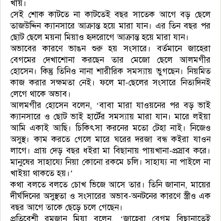
খায়।
সেই শোক কাটতে না কাটতেই বছর সাতেক আগে বড় ছেলে
তাজউদ্দিন ক্যানসারে আক্রান্ত হয়ে মারা যান। এর তিন বছর পর
ছোট ছেলে ময়না মিয়াও হৃদরোগে আক্রান্ত হয়ে মারা যান।
অভাবের কারণে ভাঙন শুরু হয় সংসারে। বর্তমানে জাহেরা
বেগমের দেখাশোনা করছেন তার মেজো ছেলে আলমগীর
হোসেন। কিন্তু তিনিও নানা শারীরিক সমস্যায় ভুগছেন। নিয়মিত
কাজ করার সক্ষমতা নেই। ফলে মা-ছেলের সংসারে নিত্যদিনই
লেগে থাকে অভাব।
আলমগীর হোসেন বলেন, ‘বাবা মারা যাওয়নের পর বড় ভাই
ক্যানসারে ও ছোট ভাই হার্টের সমস্যায় মারা যান। মারে লইয়া
আমি একাই আছি। চিকিৎসা করনের মতো টেহা নাই। নিজেও
অসুস্থ। কাম করতে গেলে মারে ঘরের দরজা বন্ধ কইরা যাওন
লাগে। প্রায় দেড় বছর ধইরা মা বিছানায় পায়খানা-প্রস্রাব করে।
মানুষের সাহায্যে নিয়া কোনো রকমে চলি। সাহায্য না পাইলে না
খাইয়া থাকতে হয়।’
কথা বলতে বলতে চোখ ভিজে আসে তার। তিনি জানান, মায়ের
দীর্ঘদিনের অসুস্থতা ও সংসারের অভাব-অনটনের কারণে স্ত্রীও এক
বছর আগে তাকে ছেড়ে চলে গেছেন।
প্রতিবেশী রমজান মিয়া বলেন, ‘জাহেরা বেগম বিছানাতেই