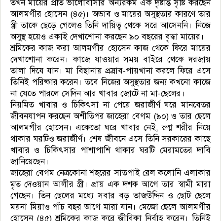
তখন মায়ের প্রতি ভালোবাসার অন্যরকম এক দৃষ্টান্ত সৃষ্টি করছেন
আলমগীর হোসেন (৪৫)। অভাব ও মায়ের অসুস্থতার কারণে তার
স্ত্রী তাকে ছেড়ে গেলেও তিনি দায়িত্ব থেকে সরে আসেননি। নিজে
অসুস্থ হয়েও একাই দেখাশোনা করছেন ৯০ বছরের বৃদ্ধা মায়ের।
শ্রমিকের কাজ করা আলমগীর হোসেন কাজ থেকে ফিরে মায়ের
দেখাশোনা করেন। কাজে যাওয়ার সময় বাইরে থেকে দরজায়
তালা দিযে যান। মা বিছানায় প্রস্রাব-পায়খানা করলে ফিরে এসে
তিনিই পরিষ্কার করেন। তবে নিজের অসুস্থতার জন্য কখনো কাজে
না যেতে পারলে সেদিন আর খাবার জোটে না মা-ছেলের।
নিয়মিত খাবার ও চিকিৎসা না পেয়ে জরাজীর্ণ ঘরে মানবেতর
জীবনযাপন করছেন অশীতিপর জাহেরা বেগম (৯০) ও তার ছেলে
আলমগীর হোসেন। একেতো ঘরে খাবার নেই, রুগ্ন শরীর নিয়ে
থাকার ঘরটিও জরাজীর্ণ। শেষ জীবনে এসে তিনি সরকারের কাছে
খাবার ও চিকিৎসার পাশাপাশি থাকার ঘরটি মেরামতের দাবি
জানিয়েছেন।
জাহেরা বেগম নেত্রকোনা শহরের সাতপাই রেল কলোনি এলাকার
মৃত দেওয়ান আলীর স্ত্রী। প্রায় এক দশক আগে তার স্বামী মারা
গেছেন। তিন ছেলের মধ্যে সবার বড় তাজউদ্দিন ও ছোট ছেলে
ময়না মিয়াও পাঁচ বছর আগে মারা যান। মেজো ছেলে আলমগীর
হোসেন (৪৫) শ্রমিকের কাজ করে জীবিকা নির্বাহ করেন। তিনিই