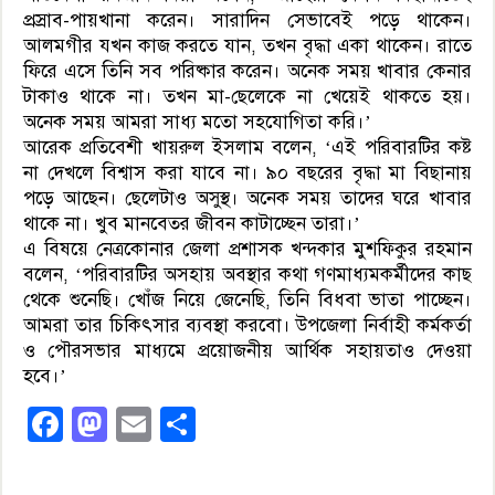
প্রস্রাব-পায়খানা করেন। সারাদিন সেভাবেই পড়ে থাকেন।
আলমগীর যখন কাজ করতে যান, তখন বৃদ্ধা একা থাকেন। রাতে
ফিরে এসে তিনি সব পরিষ্কার করেন। অনেক সময় খাবার কেনার
টাকাও থাকে না। তখন মা-ছেলেকে না খেয়েই থাকতে হয়।
অনেক সময় আমরা সাধ্য মতো সহযোগিতা করি।’
আরেক প্রতিবেশী খায়রুল ইসলাম বলেন, ‘এই পরিবারটির কষ্ট
না দেখলে বিশ্বাস করা যাবে না। ৯০ বছরের বৃদ্ধা মা বিছানায়
পড়ে আছেন। ছেলেটাও অসুস্থ। অনেক সময় তাদের ঘরে খাবার
থাকে না। খুব মানবেতর জীবন কাটাচ্ছেন তারা।’
এ বিষয়ে নেত্রকোনার জেলা প্রশাসক খন্দকার মুশফিকুর রহমান
বলেন, ‘পরিবারটির অসহায় অবস্থার কথা গণমাধ্যমকর্মীদের কাছ
থেকে শুনেছি। খোঁজ নিয়ে জেনেছি, তিনি বিধবা ভাতা পাচ্ছেন।
আমরা তার চিকিৎসার ব্যবস্থা করবো। উপজেলা নির্বাহী কর্মকর্তা
ও পৌরসভার মাধ্যমে প্রয়োজনীয় আর্থিক সহায়তাও দেওয়া
হবে।’
Facebook
Mastodon
Email
Share