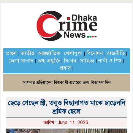
প্রচ্ছদ
জাতীয়
আন্তর্জাতিক
খেলাধুলা
বিনোদন
রাজনীতি
|
|
|
|
|
|
জেলা সংবাদ
তথ্য প্রযুক্তি
ফিচার
সাহিত্য
নারী ও শিশু
|
|
|
|
|
প্রবাস
|
ছেড়ে গেছেন স্ত্রী, তবুও বিছানাগত মাকে ছাড়েননি
শ্রমিক ছেলে
তারিখ : June, 11, 2026,