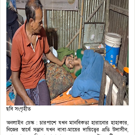
ছবি সংগৃহীত
অনলাইন ডেস্ক : চারপাশে যখন মানবিকতা হারানোর হাহাকার,
নিজের স্বার্থে সন্তান যখন বাবা-মায়ের দায়িত্বের প্রতি উদাসীন,