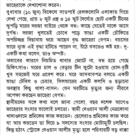
জাহেরাকে দেখাশোনা করেন।
বুধাবার (১০ জুন) বিকেলে সাতপাই রেলকলোনি এলাকায় গিয়ে
দেখা গেছে, প্রায় ৮ ফুট প্রস্থ ও ১৪ ফুট দৈর্ঘ্যের ছোট একটি টিনের
ঝুপড়ি ঘরের দরজা বাইরে থেকে বন্ধ। কাছে যেতেই নাকে আসে
দুর্গন্ধ। দরজা খুলতেই চোখে পড়ে ভাঙা একটি চৌকিতে
অপরিচ্ছন্ন বিছানায় শুয়ে আছেন বৃদ্ধ জাহেরা বেগম। বয়সের
ভারে ন্যুব্জ এই বৃদ্ধা হাঁটতে পারেন না, উঠে বসতেও কষ্ট হয়। দু-
একটি কথা বলেন, তাও অস্পষ্ট।
অভাবের কারণে নিয়মিত খাবার জোটে না, বন্ধ হয়ে গেছে
চিকিৎসাও। ঘরের চাল ও বেড়ার টিন ফুটো হওয়ায় রোদ-বৃষ্টি
খুব সহজেই ঘরে প্রবেশ করে। ঘরে আসবাবপত্র বলতে একটি
ভাঙা টেবিল ও চেয়ার, সিলভারের একটি কলসি ও ছড়ানো
অবস্থায় কিছু থালা-বাসন। যেন ঘরটিতে মৃত্যুর জন্য নীরবে
অপেক্ষা করছেন জাহেরা বেগম।
স্থানীয়দের সঙ্গে কথা বলে জানা গেলো, বছর দশেক আগেও
জাহেরার সংসার ভালোই চলতো। স্বামী দেওয়ান আলী নেত্রকোনা
খাদ্যগুদামে শ্রমিকের কাজ করতেন। ছেলেরাও শ্রমিকের কাজ করে
যা আয় করতেন তা দিয়ে ৯ সদস্যের সংসার মোটামুটি চলছিল।
কিন্তু হঠাৎ স্ট্রোকে দেওয়ান আলীর মৃত্যু হলে পরিবারটি বড় ধাক্কা