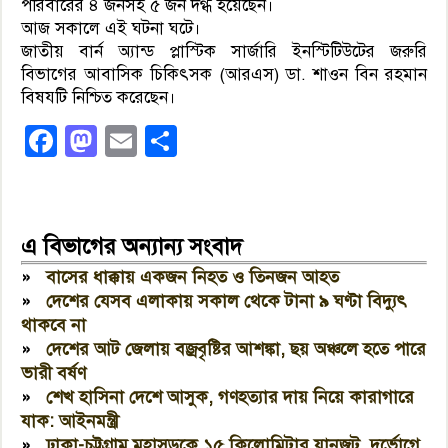
পরিবারের ৪ জনসহ ৫ জন দগ্ধ হয়েছেন।
আজ সকালে এই ঘটনা ঘটে।
জাতীয় বার্ন অ্যান্ড প্লাস্টিক সার্জারি ইনস্টিটিউটের জরুরি
বিভাগের আবাসিক চিকিৎসক (আরএস) ডা. শাওন বিন রহমান
বিষযটি নিশ্চিত করেছেন।
Facebook
Mastodon
Email
Share
এ বিভাগের অন্যান্য সংবাদ
»
বাসের ধাক্কায় একজন নিহত ও তিনজন আহত
»
দেশের যেসব এলাকায় সকাল থেকে টানা ৯ ঘণ্টা বিদ্যুৎ
থাকবে না
»
দেশের আট জেলায় বজ্রবৃষ্টির আশঙ্কা, ছয় অঞ্চলে হতে পারে
ভারী বর্ষণ
»
শেখ হাসিনা দেশে আসুক, গণহত্যার দায় নিয়ে কারাগারে
যাক: আইনমন্ত্রী
»
ঢাকা-চট্টগ্রাম মহাসড়কে ১৫ কিলোমিটার যানজট, দুর্ভোগে