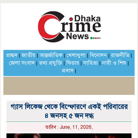
প্রচ্ছদ
জাতীয়
আন্তর্জাতিক
খেলাধুলা
বিনোদন
রাজনীতি
|
|
|
|
|
|
জেলা সংবাদ
তথ্য প্রযুক্তি
ফিচার
সাহিত্য
নারী ও শিশু
|
|
|
|
|
প্রবাস
|
গ্যাস লিকেজ থেকে বিস্ফোরণে একই পরিবারের
৪ জনসহ ৫ জন দগ্ধ
তারিখ : June, 11, 2026,