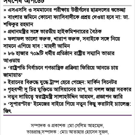
সর্বশেষ আপডেট
»
এসএসসি ও সমমানের পরীক্ষায় উত্তীর্ণদের ছাত্রদলের শুভেচ্ছা
»
বাংলার জমিনে কোনো ফ্যাসিবাদীকে প্রশ্রয় দেওয়া হবে না: ডা.
শফিকুর রহমান
»
প্রধানমন্ত্রীর সঙ্গে ভারতীয় হাইকমিশনারের বৈঠক
»
ফলাফল ভালো করুক, খারাপ করুক, সবাইকে সঙ্গে নিয়ে
সামনে এগিয়ে যাব : মাহদী আমিন
»
৮৬ হাজার ৭০৯টি ধর্মীয় প্রতিষ্ঠান রাষ্ট্রীয় সম্মানি ভাতার
আওতায়
»
‘রাষ্ট্রপতি নির্বাচনে গণতান্ত্রিক প্রক্রিয়া ফিরিয়ে আনতে চায়
জামায়াত’
»
ইরানের বিরুদ্ধে যুদ্ধে ট্রাম্প হেরে গেছেন: মার্কিন সিনেটর
»
গৃহবন্দী সু চির মুক্তিতে আসিয়ানের চাপ, যা বলল জান্তা সরকার
»
নতুন দায়িত্বে স্বরাষ্ট্রমন্ত্রী সালাহউদ্দিন আহমদ, প্রজ্ঞাপন জারি
»
‘সুপারস্টার’ ইমেজের বাইরে গিয়ে নতুন কিছু করাটাই চ্যালেঞ্জ:
জিৎ
সম্পাদক ও প্রকাশক :মো সেলিম আহম্মেদ,
ভারপ্রাপ্ত,সম্পাদক : মোঃ আতাহার হোসেন সুজন,