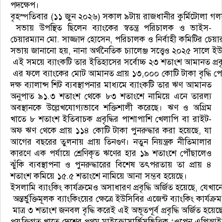
পদক্ষেপ।
বৃহস্পতিবার (১১ জুন ২০২৬) সকাল ৯টায় রাজধানীর কুর্মিটোলা গলফ
সভায় উপস্থিত ছিলেন ব্যাংকের স্বতন্ত্র পরিচালক ও ভাইস-
চেয়ারম্যান মো. সাজ্জাদ হোসেন, পরিচালক ও নির্বাহী কমিটির চেয়ার
সভায় জানানো হয়, নানা অর্থনৈতিক চ্যালেঞ্জ সত্ত্বেও ২০২৫ সালে ইউ
এই সময়ে ব্যাংকটি তার ইতিহাসের সর্বোচ্চ ২৩ শতাংশ আমানত প্রবৃদ্ধ
এর ফলে ব্যাংকের মোট আমানত প্রায় ১৩,০০০ কোটি টাকা বৃদ্ধি পে
দক্ষ ব্যালান্স শিট ব্যবস্থাপনার মাধ্যমে ব্যাংকটি তার ঋণ আমানত
অনুপাত ৯১.৩ শতাংশ থেকে ৮৩ শতাংশে নামিয়ে এনে তারল্য
অবস্থানকে উল্লেখযোগ্যভাবে শক্তিশালী করেছে। ঋণ ও অগ্রিম
খাতে ৮ শতাংশ ইতিবাচক প্রবৃদ্ধির পাশাপাশি খেলাপি বা রাইট-
অফ ঋণ থেকে প্রায় ১১৪ কোটি টাকা পুনরুদ্ধার করা হয়েছে, যা
আগের বছরের তুলনায় প্রায় তিনগুণ। নতুন নিয়ন্ত্রক নীতিমালার
কারণে এক পর্যায়ে শ্রেণিকৃত ঋণের হার ১৯ শতাংশে পৌঁছালেও
ঝুঁকি ব্যবস্থাপনা ও পুনরুদ্ধারের বিশেষ তৎপরতায় তা প্রায় ৪
শতাংশ কমিয়ে ১৫.৫ শতাংশে নামিয়ে আনা সম্ভব হয়েছে।
ইসলামি ব্যাংকিং কার্যক্রমেও অসাধারণ প্রবৃদ্ধি অর্জিত হয়েছে, 
অন্তর্ভুক্তিমূলক ব্যাংকিংয়ের ক্ষেত্রে ইউসিবির এজেন্ট ব্যাংকিং কার্
মাত্র ৩ শতাংশ জনবল বৃদ্ধি করেই এই অভূতপূর্ব প্রবৃদ্ধি অর্জিত হয়েছ
প্রযুক্তিগত খাতে দেশের প্রথম মাইক্রোসার্ভিসভিত্তিক ‘ওপেন এপিআই