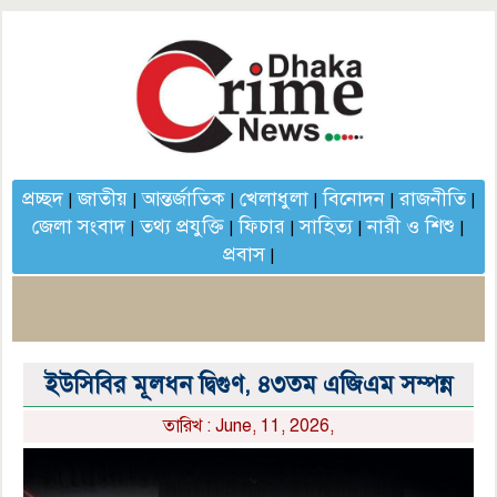
প্রচ্ছদ
জাতীয়
আন্তর্জাতিক
খেলাধুলা
বিনোদন
রাজনীতি
|
|
|
|
|
|
জেলা সংবাদ
তথ্য প্রযুক্তি
ফিচার
সাহিত্য
নারী ও শিশু
|
|
|
|
|
প্রবাস
|
ইউসিবির মূলধন দ্বিগুণ, ৪৩তম এজিএম সম্পন্ন
তারিখ : June, 11, 2026,