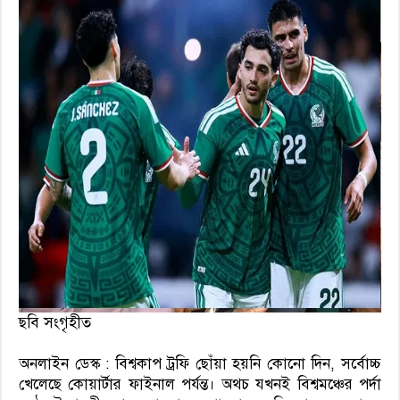
ছবি সংগৃহীত
অনলাইন ডেস্ক : বিশ্বকাপ ট্রফি ছোঁয়া হয়নি কোনো দিন, সর্বোচ্চ
খেলেছে কোয়ার্টার ফাইনাল পর্যন্ত। অথচ যখনই বিশ্বমঞ্চের পর্দা