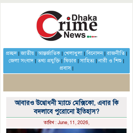
প্রচ্ছদ
জাতীয়
আন্তর্জাতিক
খেলাধুলা
বিনোদন
রাজনীতি
|
|
|
|
|
|
জেলা সংবাদ
তথ্য প্রযুক্তি
ফিচার
সাহিত্য
নারী ও শিশু
|
|
|
|
|
প্রবাস
|
আবারও উদ্বোধনী ম্যাচে মেক্সিকো, এবার কি
বদলাবে পুরোনো ইতিহাস?
তারিখ : June, 11, 2026,