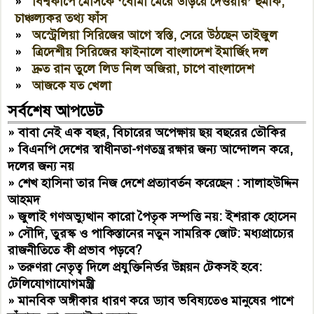
»
বিশ্বকাপে মেসিকে ‘বোমা মেরে উড়িয়ে দেওয়ার’ হুমকি,
চাঞ্চল্যকর তথ্য ফাঁস
»
অস্ট্রেলিয়া সিরিজের আগে স্বস্তি, সেরে উঠছেন তাইজুল
»
ত্রিদেশীয় সিরিজের ফাইনালে বাংলাদেশ ইমার্জিং দল
»
দ্রুত রান তুলে লিড নিল অজিরা, চাপে বাংলাদেশ
»
আজকে যত খেলা
সর্বশেষ আপডেট
»
বাবা নেই এক বছর, বিচারের অপেক্ষায় ছয় বছরের তৌকির
»
বিএনপি দেশের স্বাধীনতা-গণতন্ত্র রক্ষার জন্য আন্দোলন করে,
দলের জন্য নয়
»
শেখ হাসিনা তার নিজ দেশে প্রত্যাবর্তন করেছেন : সালাহউদ্দিন
আহমদ
»
জুলাই গণঅভ্যুত্থান কারো পৈতৃক সম্পত্তি নয়: ইশরাক হোসেন
»
সৌদি, তুরস্ক ও পাকিস্তানের নতুন সামরিক জোট: মধ্যপ্রাচ্যের
রাজনীতিতে কী প্রভাব পড়বে?
»
তরুণরা নেতৃত্ব দিলে প্রযুক্তিনির্ভর উন্নয়ন টেকসই হবে:
টেলিযোগাযোগমন্ত্রী
»
মানবিক অঙ্গীকার ধারণ করে ড্যাব ভবিষ্যতেও মানুষের পাশে