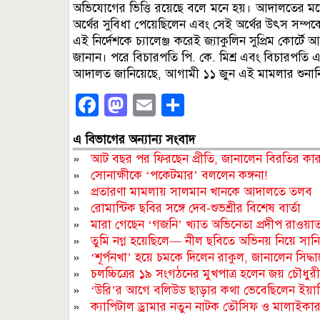
অভিযোগের ভিত্তি রয়েছে বলে মনে হয়। আদালতের মতে,
অর্থের সুবিধা পেয়েছিলেন এবং সেই অর্থের উৎস সম্পর
এই নির্দেশকে চ্যালেঞ্জ করেই জ্যাকুলিন সুপ্রিম কোর
জানান। পরে বিচারপতি পি. কে. মিশ্র এবং বিচারপতি এ.
আদালত জানিয়েছে, আগামী ১১ জুন এই মামলার শুনানি 
Facebook
Mastodon
Email
Share
এ বিভাগের অন্যান্য সংবাদ
»
আট বছর পর ফিরছেন প্রীতি, জানালেন বিরতির কা
»
সোনাক্ষীকে ‘পকেটমার’ বললেন কঙ্গনা!
»
প্রতারণা মামলায় সালমান খানকে আদালতে তলব
»
রোমান্টিক ছবির সঙ্গে দেব-শুভশ্রীর বিশেষ বার্তা
»
মারা গেছেন ‘গজনি’ খ্যাত অভিনেতা প্রদীপ রাওয়া
»
তুমি নগ্ন হয়েছিলে— নীল ছবিতে অভিনয় নিয়ে সান
»
‘শূর্পনখা’ হয়ে চমকে দিলেন রাকুল, জানালেন সিদ্ধা
»
চলচ্চিত্রের ১৯ সংগঠনের মুখপাত্র হলেন জয় চৌধুরী
»
‘উরি’র আগে বলিউড ছাড়ার কথা ভেবেছিলেন ইয়া
»
ক্যাপিটাল ড্রামার নতুন নাটক তৌসিফ ও মালাইকার