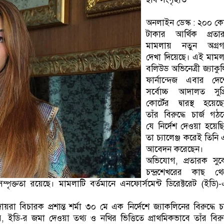
অনলাইন ডেস্ক : ২০০ ক
টাকার আর্থিক প্রতার
মামলায় নতুন অগ্রগ
দেখা দিয়েছে। এই মাম
বলিউড অভিনেত্রী জ্যাকু
ফার্নান্দেজ এবার দে
সর্বোচ্চ আদালত সুপ্
কোর্টের দ্বারস্থ হয়েছ
তাঁর বিরুদ্ধে চার্জ গঠ
যে নির্দেশ দেওয়া হয়েছ
তা চ্যালেঞ্জ করেই তিনি
আবেদন করেছেন।
অভিযোগ, প্রতারক সুক
চন্দ্রশেখরের কাছ থে
পৃক্ততা রয়েছে। মামলাটি বর্তমানে এনফোর্সমেন্ট ডিরেক্টরেট (ইডি)
রা বিচারক প্রশান্ত শর্মা ৩০ মে এক নির্দেশে জ্যাকলিনের বিরুদ্ধে চা
ইডি-র জমা দেওয়া তথ্য ও নথির ভিত্তিতে প্রাথমিকভাবে তাঁর বিরুদ