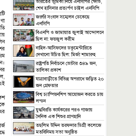
ভারতের ভূমিকা নিয়ে এনসিপির ক্ষোভ,
শেখ হাসিনার প্রত্যর্পণ চাইল এনসিপি
োটি
জরুরি সংবাদ সম্মেলন ডেকেছে
ণা
এনসিপি
তি
বিএনপি ও জামায়াত জুলাই আন্দোলনে
লায়
ছিল না: ফয়জুল করীম
লিন
নাহিদ-আসিফদের ডকুমেন্টারিতে
শের
দেখানো উচিত ছিল: মির্জা শামারুহ
রিম
েন।
রাষ্ট্রপতি নির্বাচনে ভোটার ৩৪৯ জন,
নের
তালিকা প্রকাশ
িল,
যাত্রাবাড়ীতে বিভিন্ন অপরাধে জড়িত ২০
 এই
জন গ্রেফতার
বিশ্ব চ্যাম্পিয়নশিপ আয়োজন করতে চায়
েশ
লন্ডন
কে
যুদ্ধবিরতি কার্যকরের পরও গাজায়
-এর
দৈনিক এক শিশুর প্রাণহানি
র্জ
তছলিম উদ্দিন তরফদার ডিগ্রী কলেজে
মতবিনিময় সভা অনুষ্ঠিত
্ধে