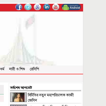
ধর্ম
নারী ও শিশু
রেসিপি
সর্বশেষ আপডেট
বিটিভির নতুন মহাপরিচালক কাজী
জেসিন