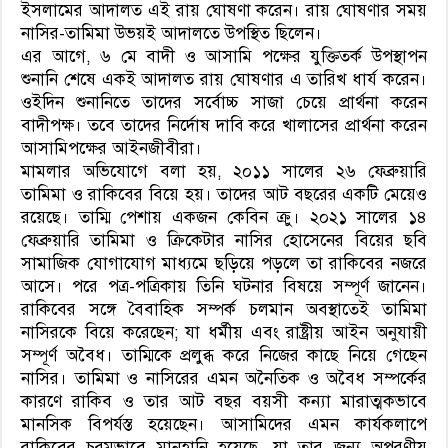
ইসলামের আদালত এই রায় ঘোষণা করেন। রায় ঘোষণার সময়
নাসির-তামিমা উভয়ই আদালতে উপস্থিত ছিলেন।
এর আগে, ৬ মে বাদী ও আসামি পক্ষের যুক্তিতর্ক উপস্থাপন
শুনানি শেষে একই আদালত রায় ঘোষণার এ তারিখ ধার্য করেন।
ওইদিন শুনানিতে তাদের সর্বোচ্চ সাজা চেয়ে প্রার্থনা করেন
বাদীপক্ষ। তবে তাদের নির্দোষ দাবি করে খালাসের প্রার্থনা করেন
আসামিপক্ষের আইনজীবীরা।
মামলার অভিযোগে বলা হয়, ২০১১ সালের ২৬ ফেব্রুয়ারি
তামিমা ও রাকিবের বিয়ে হয়। তাদের আট বছরের একটি মেয়েও
রয়েছে। তাম্মি পেশায় একজন কেবিন ক্রু। ২০২১ সালের ১৪
ফেব্রুয়ারি তামিমা ও ক্রিকেটার নাসির হোসেনের বিয়ের ছবি
সামাজিক যোগাযোগ মাধ্যমে ছড়িয়ে পড়লে তা রাকিবের নজরে
আসে। পরে পত্র-পত্রিকায় তিনি ঘটনার বিষয়ে সম্পূর্ণ জানেন।
রাকিবের সঙ্গে বৈবাহিক সম্পর্ক চলমান অবস্থাতেই তামিমা
নাসিরকে বিয়ে করেছেন; যা ধর্মীয় এবং রাষ্ট্রীয় আইন অনুযায়ী
সম্পূর্ণ অবৈধ। তাম্মিকে প্রলুব্ধ করে নিজের কাছে নিয়ে গেছেন
নাসির। তামিমা ও নাসিরের এমন অনৈতিক ও অবৈধ সম্পর্কের
কারণে রাকিব ও তার আট বছর বয়সী কন্যা মারাত্মকভাবে
মানসিক বিপর্যস্ত হয়েছেন। আসামিদের এমন কার্যকলাপে
রাকিবের চরমভাবে মানহানি হয়েছে, যা তার জন্য অপূরণীয়