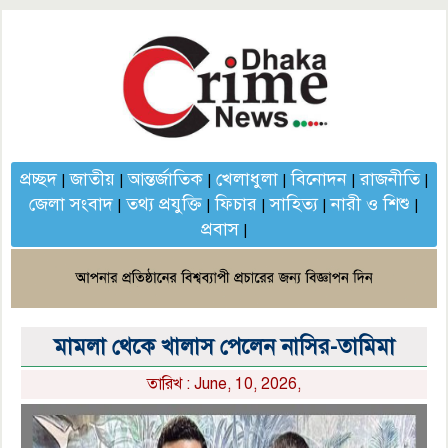
প্রচ্ছদ
জাতীয়
আন্তর্জাতিক
খেলাধুলা
বিনোদন
রাজনীতি
|
|
|
|
|
|
জেলা সংবাদ
তথ্য প্রযুক্তি
ফিচার
সাহিত্য
নারী ও শিশু
|
|
|
|
|
প্রবাস
|
মামলা থেকে খালাস পেলেন নাসির-তামিমা
তারিখ : June, 10, 2026,