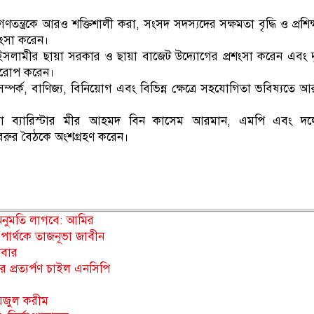
্ত্রকে আরও শক্তিশালী করা, সংসদ সদস্যদের সক্ষমতা বৃদ্ধি ও প্রশিক
রশংসা করেন।
ইসলামীর ছায়া সরকার ও ছায়া বাজেট উদ্যোগের প্রশংসা করেন এবং 
বারোপ করেন।
্ণ সম্পর্ক, বাণিজ্য, বিনিয়োগ এবং বিভিন্ন ক্ষেত্রে সহযোগিতা ভবিষ্যতে 
েষ্টা ব্যারিস্টার মীর আহমদ বিন কাসেম আরমান, এমপি এবং দল
াবরুর বৈঠকে অংশগ্রহণ করেন।
 অনুমতি লাগবে: আমির
পার্থকে তাজনূভা জাবীন
িবার
 প্রত্যর্পণ চাইল এনসিপি
য়জুল করীম