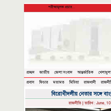
পরীক্ষামূলক প্রচার...
প্রচ্ছদ
জাতীয়
জেলা সংবাদ
আন্তর্জাতিক
খেলাধুল
প্রবাস
ফিচার
মতামত
মিডিয়া
রাজধানী
রাজনী
বিরোধীদলীয় নেতার সঙ্গে বাংল
রাজনীতি
| তারিখ : June, 1