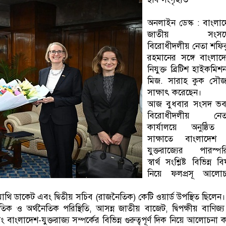
অনলাইন ডেস্ক : বাংলা
জাতীয় সংসদ
বিরোধীদলীয় নেতা শফি
রহমানের সঙ্গে বাংলাদ
নিযুক্ত ব্রিটিশ হাইকমিশ
মিজ. সারাহ কুক সৌজন
সাক্ষাৎ করেছেন।
আজ বুধবার সংসদ ভব
বিরোধীদলীয় নেত
কার্যালয়ে অনুষ্ঠিত
সাক্ষাতে বাংলাদেশ
যুক্তরাজ্যের পারস্প
স্বার্থ সংশ্লিষ্ট বিভিন্ন ব
নিয়ে ফলপ্রসূ আলোচ
থি ডাকেট এবং দ্বিতীয় সচিব (রাজনৈতিক) কেটি ওয়ার্ড উপস্থিত ছিলেন।
িক ও অর্থনৈতিক পরিস্থিতি, আসন্ন জাতীয় বাজেট, দ্বিপক্ষীয় বাণিজ্
 বাংলাদেশ-যুক্তরাজ্য সম্পর্কের বিভিন্ন গুরুত্বপূর্ণ দিক নিয়ে আলোচনা 