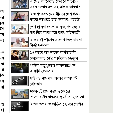
আমের ক্যারেটের ভেতরে পাচারের
সময় ফেয়ারডিল সহ মাদক কারবারি
দেশ
গ্রেপ্তার
বিদেশফেরত মেধাবীদের দেশ গঠনে
ের
কাজে লাগাতে চায় সরকার: পররাষ্ট্র
কুর
প্রতিমন্ত্রী
শেখ হাসিনা দেশে আসুক, গণহত্যার
েশে
দায় নিয়ে কারাগারে যাক: আইনমন্ত্রী
নার
আওয়ামী লীগের সঙ্গে গণতন্ত্র যায় না :
্য
মির্জা ফখরুল
নে
১৭ বছরে আপনাদের ব্যর্থতার কি
ার
কোনো দায় নেই: পার্থকে তাজনূভা
 এ
জাবীন
পর্যটক মৃত্যু,হত্যা মামলারপ্রধান
 ও
আসামি গ্রেফতার
রিক
সাইবার মামলার পলাতক আসামি
িষয়
গ্রেফতার
না
ঢাকা-চট্টগ্রাম মহাসড়কে ১৫
কিলোমিটার যানজট, দুর্ভোগে হাজারো
যাত্রী
য ও
বিভিন্ন অপরাধে জড়িত ১২ জন গ্রেপ্তার
করা