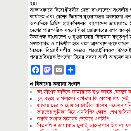
হয়।
সাক্ষাৎকালে বিরোধীদলীয় নেতা বাংলাদেশে সংসদীয় গণতন
কার্যক্রম এবং দেশের উন্নয়নে যুক্তরাজ্যের অবদানের প্
অপরদিকে ব্রিটিশ হাইকমিশনার বাংলাদেশ জামায়াতে 
দেশের পারস্পরিক সহযোগিতা জোরদারের ওপর গুরুত্
উভয়পক্ষ বাংলাদেশ ও যুক্তরাজ্যের বিদ্যমান বন্ধুত্বপূর
সম্প্রসারিত ও গতিশীল হবে বলে আশাবাদ ব্যক্ত করেন।
বৈঠকে বিরোধীদলীয় নেতার পররাষ্ট্রবিষয়ক উপদ
পররাষ্ট্রবিষয়ক উপদেষ্টা টিমের সদস্য আলী আহমেদ ম
Facebook
Mastodon
Email
Share
এ বিভাগের অন্যান্য সংবাদ
»
আ.লীগের কাউকে জামায়াতে যুক্ত করতে কেন্দ্রের
»
১৭ বছরে আপনাদের ব্যর্থতার কি কোনো দায় নেই: 
»
জামায়াতের আয়োজনে জাতীয় আলেম সম্মেলন শন
»
ভারতের ভূমিকা নিয়ে এনসিপির ক্ষোভ, শেখ হাসিনার
»
জরুরি সংবাদ সম্মেলন ডেকেছে এনসিপি
»
বিএনপি ও জামায়াত জুলাই আন্দোলনে ছিল না: ফ