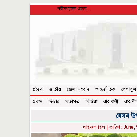
পরীক্ষামূলক প্রচার...
প্রচ্ছদ
জাতীয়
জেলা সংবাদ
আন্তর্জাতিক
খেলাধুল
প্রবাস
ফিচার
মতামত
মিডিয়া
রাজধানী
রাজনী
যেসব উ
লাইফস্টাইল
| তারিখ : June,