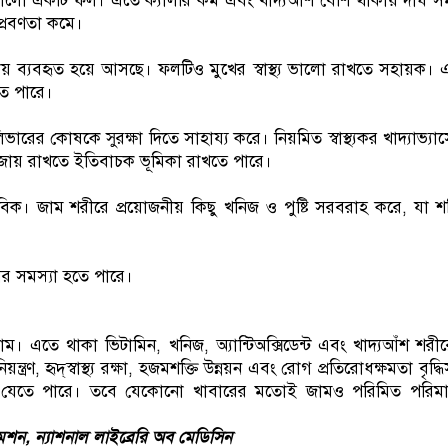
ালো একটি ফল। এতে ক্যালরি কম এবং খাদ্যআঁশ বেশি থাকায় দীর্ঘ 
প্রবণতা কমে।
 ব্যবহৃত হয়ে আসছে। ফলটিও মুখের স্বাস্থ্য ভালো রাখতে সহায়ক। 
তে পারে।
 লিভারের কোষকে সুরক্ষা দিতে সাহায্য করে। নিয়মিত স্বাস্থ্যকর খাদ্যাভ্যা
 বজায় রাখতে ইতিবাচক ভূমিকা রাখতে পারে।
াবিক। জাম শরীরে প্রয়োজনীয় কিছু খনিজ ও পুষ্টি সরবরাহ করে, যা শক
সের সমস্যা হতে পারে।
ো জাম। এতে থাকা ভিটামিন, খনিজ, অ্যান্টিঅক্সিডেন্ট এবং খাদ্যআঁশ শরী
িয়ন্ত্রণ, হৃদ্‌স্বাস্থ্য রক্ষা, হজমশক্তি উন্নয়ন এবং রোগ প্রতিরোধক্ষমতা বৃদ্ধ
খা যেতে পারে। তবে যেকোনো খাবারের মতোই জামও পরিমিত পরিমা
েশন, ন্যাশনাল লাইব্রেরি অব মেডিসিন