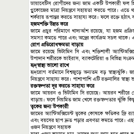
ডায়াবেটিস রোগীদের জন্য জাম একটি উপকারী ফল হি
গ্লুকোজের মাত্রা নিয়ন্ত্রণে সহায়তা করতে পারে। এতে থ
শর্করায় রূপান্তর করতে সাহায্য করে। ফলে রক্তে হঠাৎ 
হজমশক্তি উন্নত করে
জামে প্রচুর পরিমাণে খাদ্যআঁশ রয়েছে, যা হজম প্রক্
সমস্যা কমতে পারে এবং অন্ত্রের কার্যক্রম সচল থাকে। এ
রোগ প্রতিরোধক্ষমতা বাড়ায়
জামে রয়েছে ভিটামিন সি এবং শক্তিশালী অ্যান্টিঅক্স
উপাদান শরীরকে ভাইরাস, ব্যাকটেরিয়া ও বিভিন্ন সংক্
হৃদ্‌স্বাস্থ্য ভালো রাখে
হৃদ্‌রোগ বর্তমানে বিশ্বজুড়ে অন্যতম বড় স্বাস্থ্যঝুঁকি। 
নিয়ন্ত্রণে সাহায্য করে। পাশাপাশি এটি রক্তনালির স্বাস
রক্তস্বল্পতা দূর করতে সাহায্য করে
জামে আয়রন ও ভিটামিন সি রয়েছে। আয়রন শরীরে ল
বাড়ায়। ফলে নিয়মিত জাম খেলে রক্তস্বল্পতার ঝুঁকি কি
ত্বকের জন্য উপকারী
জামের অ্যান্টিঅক্সিডেন্ট ত্বকের কোষকে ক্ষতিকর ফ্রি র
এবং বয়সের ছাপ দ্রুত পড়ার প্রবণতা কমতে পারে। এছাড়
ওজন নিয়ন্ত্রণে সহায়ক