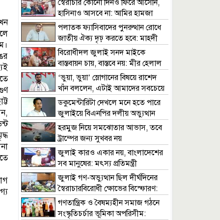
স্বৈরাচার কোনো দিনও ফিরে আসেনি,
হাসিনাও আসবে না: আমির হামজা
এখন
পলাতক ফ্যাসিবাদের পুনরুত্থান রোধে
েলে
জাতীয় ঐক্য দৃঢ় করতে হবে: মাহদী
াম।
আমিন
বিরোধীদল জুলাই সনদ মাইকে
ঙের
বাস্তবায়ন চায়, বাস্তবে নয়: মীর হেলাল
্যই
‘ভুয়া, ভুয়া’ স্লোগানের বিষয়ে রাশেদ
তে
খাঁন বললেন, এটাই আমাদের সবচেয়ে
গুণ
বড় অর্জন
ট্ট
ডকুমেন্টারিটা দেখলে মনে হতে পারে
ন,
জুলাইয়ে বিএনপির দলীয় অভ্যুত্থান
ন্ট
হয়েছে: সারজিস আলম
হরমুজ নিয়ে সমঝোতার আভাস, তবে
্ধ
ট্রাম্পের জন্য সুখবর নয়
না
জুলাই কারও একার নয়, বাংলাদেশের
তে
সব মানুষের: মৎস্য প্রতিমন্ত্রী
জুলাই গণ-অভ্যুত্থান ছিল দীর্ঘদিনের
রোগ
স্বৈরাচারবিরোধী ক্ষোভের বিস্ফোরণ:
গ্য
স্বাস্থ্যমন্ত্রী
গণতান্ত্রিক ও বৈষম্যহীন সমাজ গঠনে
সংস্কৃতিচর্চার ভূমিকা অপরিসীম: