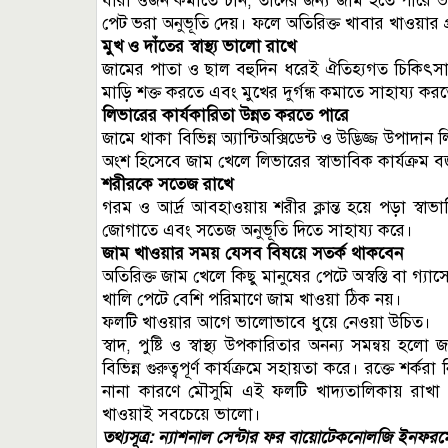
যারা ওজন কমাতে চান, তাদের জন্য জাম হতে পারে ভ
পেট ভরা অনুভূতি দেয়। ফলে অতিরিক্ত খাবার খাওয়ার 
মুখ ও দাঁতের স্বাস্থ্য ভালো রাখে
জামের পাতা ও ছাল বহুদিন ধরেই ঐতিহ্যগত চিকিৎসায়
মাড়ি শক্ত করতে এবং মুখের দুর্গন্ধ কমাতে সাহায্য কর
লিভারের কার্যকারিতা উন্নত করতে পারে
জামে থাকা বিভিন্ন অ্যান্টিঅক্সিডেন্ট ও উদ্ভিজ্জ উপাদান
অংশ হিসেবে জাম খেলে লিভারের স্বাভাবিক কার্যক্রম
শরীরকে সতেজ রাখে
গরম ও আর্দ্র আবহাওয়ায় শরীর ক্লান্ত হয়ে পড়া স্বাভ
জোগাতে এবং সতেজ অনুভূতি দিতে সাহায্য করে।
জাম খাওয়ার সময় যেসব বিষয়ে সতর্ক থাকবেন
অতিরিক্ত জাম খেলে কিছু মানুষের পেটে অস্বস্তি বা গ্যা
খালি পেটে বেশি পরিমাণে জাম খাওয়া ঠিক নয়।
ফলটি খাওয়ার আগে ভালোভাবে ধুয়ে নেওয়া উচিত।
স্বাদ, পুষ্টি ও স্বাস্থ্য উপকারিতার অনন্য সমন্বয় হল
বিভিন্ন গুরুত্বপূর্ণ কার্যক্রমে সহায়তা করে। রক্তে শর্করা ন
নানা কারণে মৌসুমি এই ফলটি খাদ্যতালিকায় রা
খাওয়াই সবচেয়ে ভালো।
তথ্যসূত্র: ন্যাশনাল সেন্টার ফর বায়োটেকনোলজি ইনফরম