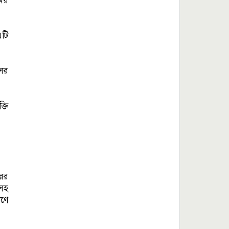
সময়
এটি
সের
্তি
রের
িসহ
ণে