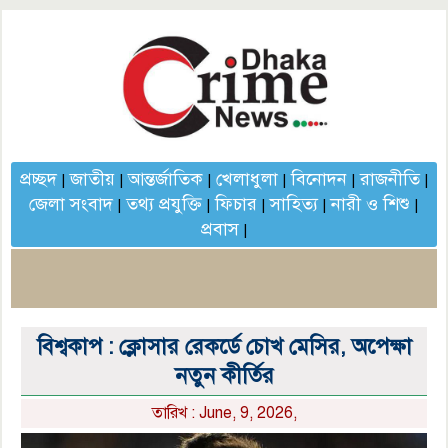
প্রচ্ছদ
জাতীয়
আন্তর্জাতিক
খেলাধুলা
বিনোদন
রাজনীতি
|
|
|
|
|
|
জেলা সংবাদ
তথ্য প্রযুক্তি
ফিচার
সাহিত্য
নারী ও শিশু
|
|
|
|
|
প্রবাস
|
বিশ্বকাপ : ক্লোসার রেকর্ডে চোখ মেসির, অপেক্ষা
নতুন কীর্তির
তারিখ : June, 9, 2026,