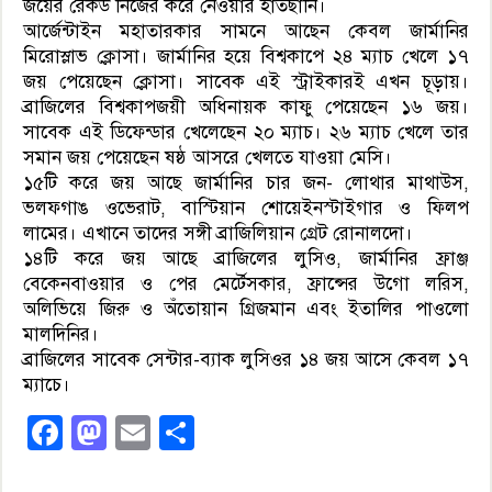
জয়ের রেকর্ড নিজের করে নেওয়ার হাতছানি।
আর্জেন্টাইন মহাতারকার সামনে আছেন কেবল জার্মানির
মিরোস্লাভ ক্লোসা। জার্মানির হয়ে বিশ্বকাপে ২৪ ম‍্যাচ খেলে ১৭
জয় পেয়েছেন ক্লোসা। সাবেক এই স্ট্রাইকারই এখন চূড়ায়।
ব্রাজিলের বিশ্বকাপজয়ী অধিনায়ক কাফু পেয়েছেন ১৬ জয়।
সাবেক এই ডিফেন্ডার খেলেছেন ২০ ম‍্যাচ। ২৬ ম‍্যাচ খেলে তার
সমান জয় পেয়েছেন ষষ্ঠ আসরে খেলতে যাওয়া মেসি।
১৫টি করে জয় আছে জার্মানির চার জন- লোথার ম‍াথাউস,
ভলফগাঙ ওভেরাট, বাস্টিয়ান শোয়েইনস্টাইগার ও ফিলপ
লামের। এখানে তাদের সঙ্গী ব্রাজিলিয়ান গ্রেট রোনালদো।
১৪টি করে জয় আছে ব্রাজিলের লুসিও, জার্মানির ফ্রাঞ্জ
বেকেনবাওয়ার ও পের মের্টেসকার, ফ্রান্সের উগো লরিস,
অলিভিয়ে জিরু ও অঁতোয়ান গ্রিজমান এবং ইতালির পাওলো
মালদিনির।
ব্রাজিলের সাবেক সেন্টার-ব‍্যাক লুসিওর ১৪ জয় আসে কেবল ১৭
ম‍্যাচে।
Facebook
Mastodon
Email
Share