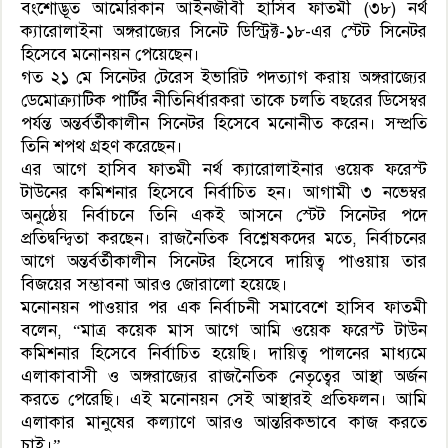
বংশোদ্ভূত আমেরিকান আইনজীবী হাসিব ফাতমী (৩৮) নর্থ
ক্যারোলাইনা অঙ্গরাজ্যের সিনেট ডিস্ট্রিক্ট-১৮-এর স্টেট সিনেটর
হিসেবে মনোনয়ন পেয়েছেন।
গত ২১ মে সিনেটর টেরেস ইভারিট পদত্যাগ করায় অঙ্গরাজ্যের
ডেমোক্র্যাটিক পার্টির নীতিনির্ধারকরা তাকে চলতি বছরের ডিসেম্বর
পর্যন্ত অন্তর্বর্তীকালীন সিনেটর হিসেবে মনোনীত করেন। সম্প্রতি
তিনি শপথ গ্রহণ করেছেন।
এর আগে হাসিব ফাতমী নর্থ ক্যারোলাইনার ওয়েক ফরেস্ট
টাউনের কমিশনার হিসেবে নির্বাচিত হন। আগামী ৩ নভেম্বর
অনুষ্ঠেয় নির্বাচনে তিনি একই আসনে স্টেট সিনেটর পদে
প্রতিদ্বন্দ্বিতা করছেন। রাজনৈতিক বিশ্লেষকদের মতে, নির্বাচনের
আগে অন্তর্বর্তীকালীন সিনেটর হিসেবে দায়িত্ব পাওয়ায় তার
বিজয়ের সম্ভাবনা আরও জোরালো হয়েছে।
মনোনয়ন পাওয়ার পর এক নির্বাচনী সমাবেশে হাসিব ফাতমী
বলেন, “মাত্র কয়েক মাস আগে আমি ওয়েক ফরেস্ট টাউন
কমিশনার হিসেবে নির্বাচিত হয়েছি। দায়িত্ব পালনের মাধ্যমে
এলাকাবাসী ও অঙ্গরাজ্যের রাজনৈতিক নেতৃত্বের আস্থা অর্জন
করতে পেরেছি। এই মনোনয়ন সেই আস্থারই প্রতিফলন। আমি
এলাকার মানুষের কল্যাণে আরও আন্তরিকভাবে কাজ করতে
চাই।”