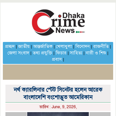
প্রচ্ছদ
জাতীয়
আন্তর্জাতিক
খেলাধুলা
বিনোদন
রাজনীতি
|
|
|
|
|
|
জেলা সংবাদ
তথ্য প্রযুক্তি
ফিচার
সাহিত্য
নারী ও শিশু
|
|
|
|
|
প্রবাস
|
নর্থ ক্যারলিনার স্টেট সিনেটর হলেন আরেক
বাংলাদেশি বংশোদ্ভূত আমেরিকান
তারিখ : June, 9, 2026,