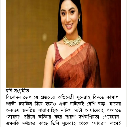
ছবি সংগৃহীত
বিনোদন ডেস্ক :
এ প্রজন্মের অভিনেত্রী সুনেরাহ বিনতে কামাল।
শুরুটা চলচ্চিত্র দিয়ে হলেও এখন নাটকেই বেশি ব্যস্ত। হালের
অন্যতম জনপ্রিয় ধারাবাহিক নাটক ‘এটা আমাদেরই গল্প’তে
‘সায়রা’ চরিত্রে অভিনয় করে দারুণ দর্শকপ্রিয়তা পেয়েছেন।
এমনকি দর্শকের কাছে তিনি সুনেরাহ থেকে ‘সায়রা’ নামেই