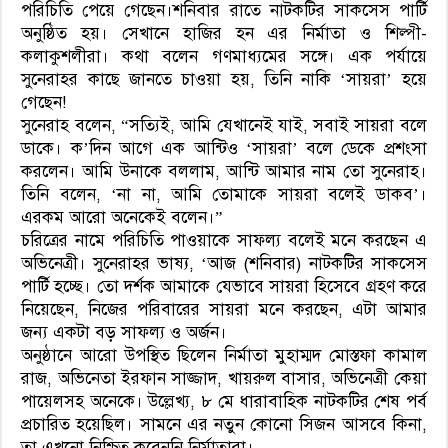
পরিচিতি পেয়ে গেছেন।শনিবার রাতে নাটকটির সাকসেস পার্টি
অনুষ্ঠিত হয়। সেখানে হাজির হন এর নির্মাতা ও শিল্পী-
কলাকুশলীরা। কথা বলেন গণমাধ্যমের সঙ্গে। এক পর্যায়ে
সুনেরাহর কাছে জানতে চাওয়া হয়, তিনি নাকি ‘সায়রা’ হয়ে
গেছেন!
সুনেরাহ বলেন, “সত্যিই, আমি যেখানেই যাই, সবাই সায়রা বলে
ডাকে। ক’দিন আগে এক আন্টিও ‘সায়রা’ বলে ডেকে প্রশংসা
করলেন। আমি উনাকে বললাম, আন্টি আমার নাম তো সুনেরাহ।
তিনি বলেন, ‘না না, আমি তোমাকে সায়রা বলেই ডাকব’।
এরকম আরো অনেকেই বলেন।”
চরিত্রের নামে পরিচিতি পাওয়াকে সাফল্য বলেই মনে করছেন এ
অভিনেত্রী। সুনেরাহর ভাষ্য, ‘আজ (শনিবার) নাটকটির সাকসেস
পার্টি হচ্ছে। তো দর্শক আমাকে যেভাবে সায়রা হিসেবে গ্রহণ করে
নিয়েছেন, নিজের পরিবারের সায়রা মনে করছেন, এটা আমার
জন্য একটা বড় সাফল্য ও অর্জন।
অনুষ্ঠানে আরো উপস্থিত ছিলেন নির্মাতা মুহাম্মদ মোস্তফা কামাল
রাজ, অভিনেতা ইরফান সাজ্জাদ, খায়রুল বাসার, অভিনেত্রী কেয়া
পায়েলসহ অনেকে। উল্লেখ্য, ৮ মে ধারাবাহিক নাটকটির শেষ পর্ব
প্রচারিত হয়েছিল। সামনে এর নতুন কোনো সিজন আসবে কিনা,
তা এখনো নিশ্চিত করেননি নির্মাতারা।