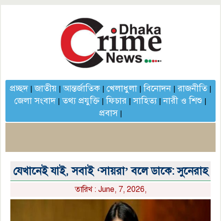
প্রচ্ছদ
জাতীয়
আন্তর্জাতিক
খেলাধুলা
বিনোদন
রাজনীতি
|
|
|
|
|
|
জেলা সংবাদ
তথ্য প্রযুক্তি
ফিচার
সাহিত্য
নারী ও শিশু
|
|
|
|
|
প্রবাস
|
যেখানেই যাই, সবাই ‘সায়রা’ বলে ডাকে: সুনেরাহ
তারিখ : June, 7, 2026,