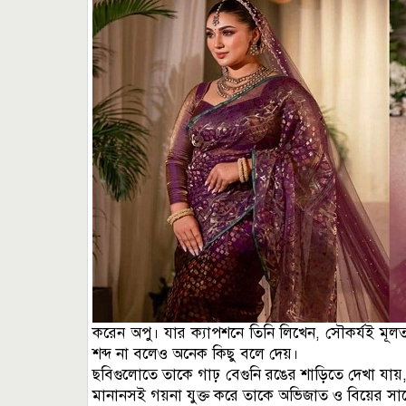
করেন অপু। যার ক্যাপশনে তিনি লিখেন, সৌকর্যই মূল
শব্দ না বলেও অনেক কিছু বলে দেয়।
ছবিগুলোতে তাকে গাঢ় বেগুনি রঙের শাড়িতে দেখা যায়,
মানানসই গয়না যুক্ত করে তাকে অভিজাত ও বিয়ের স