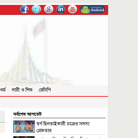
ধর্ম
নারী ও শিশু
রেসিপি
সর্বশেষ আপডেট
স্বর্ণ ছিনতাইকারী চক্রের সদস্য
গ্রেফতার