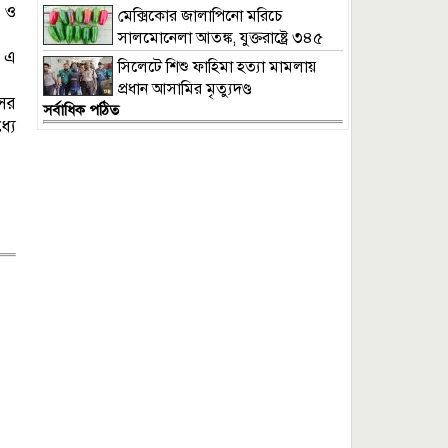
ক ও
মেক্সিকোর জালাপিনো মরিচে
সালমোনেলা আতঙ্ক, যুক্তরাষ্ট্রে ৩৪৫
ে এ
জন আক্রান্ত
সিলেটে শিশু ফাহিমা হত্যা মামলায়
প্রধান আসামির মৃত্যুদণ্ড
সের
সর্বাধিক পঠিত
্যে