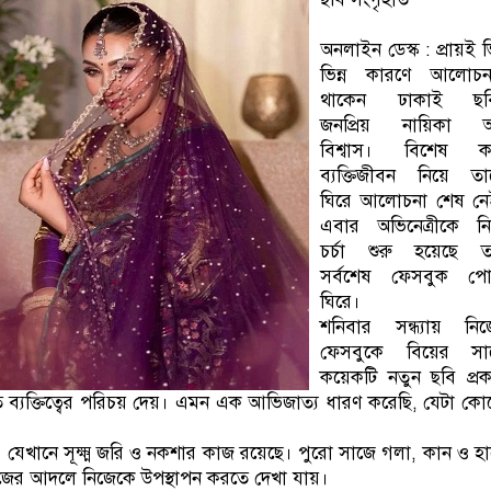
অনলাইন ডেস্ক : প্রায়ই ভি
ভিন্ন কারণে আলোচন
থাকেন ঢাকাই ছব
জনপ্রিয় নায়িকা অ
বিশ্বাস। বিশেষ ক
ব্যক্তিজীবন নিয়ে তা
ঘিরে আলোচনা শেষ নে
এবার অভিনেত্রীকে নি
চর্চা শুরু হয়েছে ত
সর্বশেষ ফেসবুক পোস
ঘিরে।
শনিবার সন্ধ্যায় নিজ
ফেসবুকে বিয়ের সা
কয়েকটি নতুন ছবি প্র
ত ব্যক্তিত্বের পরিচয় দেয়। এমন এক আভিজাত্য ধারণ করেছি, যেটা ক
 যেখানে সূক্ষ্ম জরি ও নকশার কাজ রয়েছে। পুরো সাজে গলা, কান ও হ
াজের আদলে নিজেকে উপস্থাপন করতে দেখা যায়।