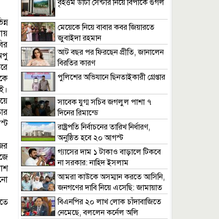
বৃহত্তম ডাটা সেন্টার নিয়ে বিপাকে গুগল
ন্ন
মেয়েকে নিয়ে বাবার কবর জিয়ারতে
ায়
জুবাইদা রহমান
ির
আট বছর পর ফিরছেন প্রীতি, জানালেন
পু
বিরতির কারণ
রে
পুলিশের অভিযানে ছিনতাইকারী গ্রেপ্তার
কে
ই।
য়ে
সাবেক যুগ্ম সচিব জগলুল পাশা ৭
ার
দিনের রিমান্ডে
্ট
রাষ্ট্রপতি নির্বাচনের তারিখ নির্ধারণ,
অনুষ্ঠিত হবে ২০ আগস্ট
ের
গ্যাসের দাম ১ টাকাও বাড়ালে টিকবে
জে
না সরকার: নাহিদ ইসলাম
কাশ
আমরা কাউকে অসম্মান করতে আসিনি,
োনো
জনগণের দাবি নিয়ে এসেছি: জামায়াত
আমির
াতে
বিএনপির ২০ লাখ লোক চাঁদাবাজিতে
নেমেছে, বললেন কর্নেল অলি