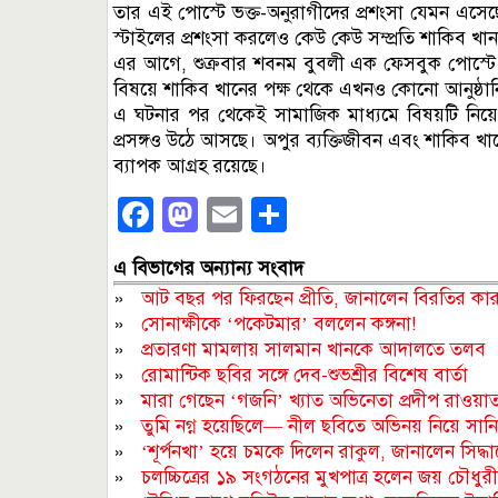
তার এই পোস্টে ভক্ত-অনুরাগীদের প্রশংসা যেমন এ
স্টাইলের প্রশংসা করলেও কেউ কেউ সম্প্রতি শাকিব খান 
এর আগে, শুক্রবার শবনম বুবলী এক ফেসবুক পোস্টে জ
বিষয়ে শাকিব খানের পক্ষ থেকে এখনও কোনো আনুষ্ঠানিক
এ ঘটনার পর থেকেই সামাজিক মাধ্যমে বিষয়টি নিয়ে ন
প্রসঙ্গও উঠে আসছে। অপুর ব্যক্তিজীবন এবং শাকিব খা
ব্যাপক আগ্রহ রয়েছে।
Facebook
Mastodon
Email
Share
এ বিভাগের অন্যান্য সংবাদ
»
আট বছর পর ফিরছেন প্রীতি, জানালেন বিরতির কা
»
সোনাক্ষীকে ‘পকেটমার’ বললেন কঙ্গনা!
»
প্রতারণা মামলায় সালমান খানকে আদালতে তলব
»
রোমান্টিক ছবির সঙ্গে দেব-শুভশ্রীর বিশেষ বার্তা
»
মারা গেছেন ‘গজনি’ খ্যাত অভিনেতা প্রদীপ রাওয়া
»
তুমি নগ্ন হয়েছিলে— নীল ছবিতে অভিনয় নিয়ে সান
»
‘শূর্পনখা’ হয়ে চমকে দিলেন রাকুল, জানালেন সিদ্ধা
»
চলচ্চিত্রের ১৯ সংগঠনের মুখপাত্র হলেন জয় চৌধুরী