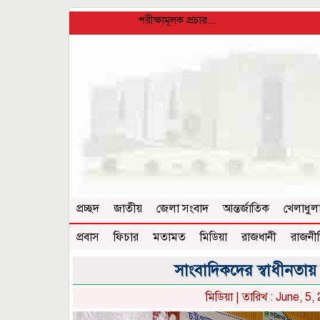
পরীক্ষামূলক প্রচার...
প্রচ্ছদ
জাতীয়
জেলা সংবাদ
আন্তর্জাতিক
খেলাধুল
প্রবাস
ফিচার
মতামত
মিডিয়া
রাজধানী
রাজনী
সাংবাদিকদের স্বাধীনতায় হস
মিডিয়া
| তারিখ : June, 5,