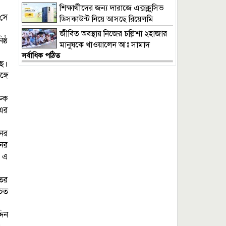
শিক্ষার্থীদের জন্য দারাজে এক্সক্লুসিভ
 সে
ডিসকাউন্ট নিয়ে আসছে রিয়েলমি
সি১০০এক্স
জীবিত অবস্থায় নিজের চল্লিশা ২হাজার
ষ্ঠ
মানুষকে খাওয়ালেন আঃ সামাদ
সর্বাধিক পঠিত
ছে।
্গে
তিক
 এর
নের
নের
ম এ
তের
চিত
দিন