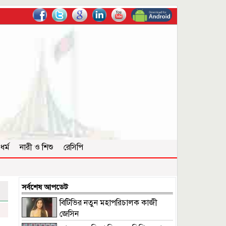
ধর্ম
নারী ও শিশু
রেসিপি
সর্বশেষ আপডেট
বিটিভির নতুন মহাপরিচালক কাজী
জেসিন