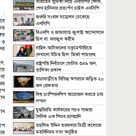
ভারতের ভূমিকা নিয়ে এনসিপির ক্ষোভ,
শেখ হাসিনার প্রত্যর্পণ চাইল এনসিপি
 :
জরুরি সংবাদ সম্মেলন ডেকেছে
াবে
এনসিপি
চিত
বিএনপি ও জামায়াত জুলাই আন্দোলনে
কর
ছিল না: ফয়জুল করীম
 ও
নাহিদ-আসিফদের ডকুমেন্টারিতে
সের
দেখানো উচিত ছিল: মির্জা শামারুহ
ন,
রাষ্ট্রপতি নির্বাচনে ভোটার ৩৪৯ জন,
তায়
তালিকা প্রকাশ
 না
যাত্রাবাড়ীতে বিভিন্ন অপরাধে জড়িত ২০
ের
জন গ্রেফতার
াপ
বিশ্ব চ্যাম্পিয়নশিপ আয়োজন করতে চায়
ান
লন্ডন
যুদ্ধবিরতি কার্যকরের পরও গাজায়
ধান
দৈনিক এক শিশুর প্রাণহানি
চাপ
তছলিম উদ্দিন তরফদার ডিগ্রী কলেজে
মতবিনিময় সভা অনুষ্ঠিত
তার