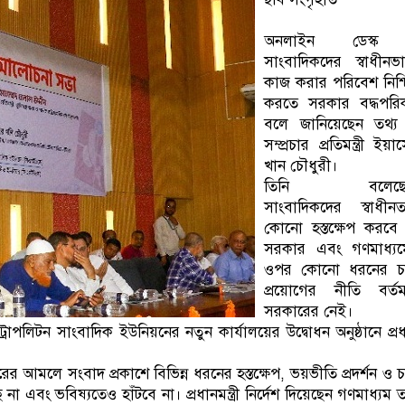
অনলাইন ডেস্ক
সাংবাদিকদের স্বাধীনভ
কাজ করার পরিবেশ নিশ্
করতে সরকার বদ্ধপরি
বলে জানিয়েছেন তথ্য
সম্প্রচার প্রতিমন্ত্রী ইয়া
খান চৌধুরী।
তিনি বলেছে
সাংবাদিকদের স্বাধীন
কোনো হস্তক্ষেপ করবে
সরকার এবং গণমাধ্যম
ওপর কোনো ধরনের চ
প্রয়োগের নীতি বর্তম
সরকারের নেই।
ম মেট্রোপলিটন সাংবাদিক ইউনিয়নের নতুন কার্যালয়ের উদ্বোধন অনুষ্ঠানে প্র
 আমলে সংবাদ প্রকাশে বিভিন্ন ধরনের হস্তক্ষেপ, ভয়ভীতি প্রদর্শন ও 
া এবং ভবিষ্যতেও হাঁটবে না। প্রধানমন্ত্রী নির্দেশ দিয়েছেন গণমাধ্যম 