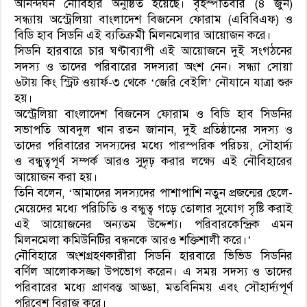
আনন্দঘন নৌবিহার অনুষ্ঠিত হয়েছে। বৃহস্পতিবার (৪ জুন)
সন্ধ্যায় অস্ট্রেলিয়া বাংলাদেশ বিজনেস ফোরাম (এবিবিএফ) ও
বিডি হাব সিডনি এই ব্যতিক্রমী মিলনমেলার আয়োজন করে।
সিডনি হারবারে চার ঘণ্টাব্যাপী এই আয়োজনে দুই সংগঠনের
সদস্য ও তাদের পরিবারের সদস্যরা অংশ নেন। সন্ধ্যা সোয়া
৬টায় কিং স্ট্রিট ওয়ার্ফ-৩ থেকে ‘জেরি বেইলি’ নৌযানে যাত্রা শুরু
হয়।
অস্ট্রেলিয়া বাংলাদেশ বিজনেস ফোরাম ও বিডি হাব সিডনির
সভাপতি আবদুল খান রতন জানান, দুই প্রতিষ্ঠানের সদস্য ও
তাদের পরিবারের সদস্যদের মধ্যে পারস্পরিক পরিচয়, সৌহার্দ্য
ও বন্ধুত্বপূর্ণ সম্পর্ক আরও সুদৃঢ় করার লক্ষ্যে এই নৌবিহারের
আয়োজন করা হয়।
তিনি বলেন, ‘আমাদের সদস্যদের পাশাপাশি নতুন প্রজন্মের ছেলে-
মেয়েদের মধ্যে পরিচিতি ও বন্ধুত্ব গড়ে তোলার সুযোগ সৃষ্টি করাই
এই আয়োজনের অন্যতম উদ্দেশ্য। পরিবারকেন্দ্রিক এমন
মিলনমেলা কমিউনিটির বন্ধনকে আরও শক্তিশালী করে।’
নৌবিহারে অংশগ্রহণকারীরা সিডনি হারবারে ভিভিড সিডনির
বর্ণিল আলোকসজ্জা উপভোগ করেন। এ সময় সদস্য ও তাদের
পরিবারের মধ্যে প্রাণবন্ত আড্ডা, মতবিনিময় এবং সৌহার্দ্যপূর্ণ
পরিবেশ বিরাজ করে।