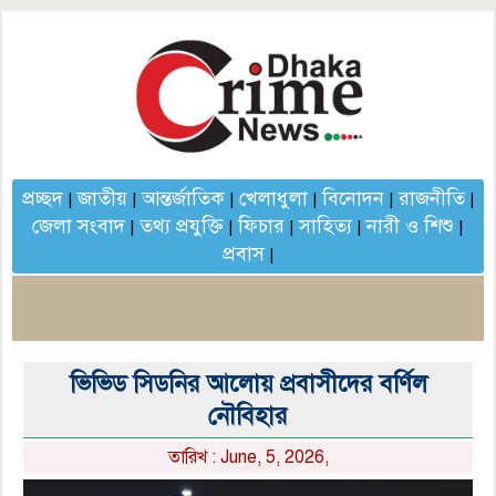
প্রচ্ছদ
জাতীয়
আন্তর্জাতিক
খেলাধুলা
বিনোদন
রাজনীতি
|
|
|
|
|
|
জেলা সংবাদ
তথ্য প্রযুক্তি
ফিচার
সাহিত্য
নারী ও শিশু
|
|
|
|
|
প্রবাস
|
ভিভিড সিডনির আলোয় প্রবাসীদের বর্ণিল
নৌবিহার
তারিখ : June, 5, 2026,