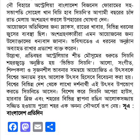
নৌ বিহারে অস্ট্রেলিয়া বাংলাদেশ বিজনেস ফোরামের সহ-
সভাপতি সোহেল খান বিডি হাব সিডনি’র আগামী বছরের চাঁদ
রাত মেলায় অংশগ্রহণ করলে উপহারের ঘোষণা দেন।
আয়োজনে অতিথিদের জন্য স্ন্যাকস, রাতের খাবার, বিভিন্ন ধরনের
জুসের ব্যবস্থা ছিল। অংশগ্রহণকারীরা এমন আয়োজনের জন্য
উদ্যোক্তাদের ধন্যবাদ জানান। ভবিষ্যতেও এ ধরনের অনুষ্ঠান
অব্যাহত রাখার প্রত্যাশা ব্যক্ত করেন।
উল্লেখ্য, প্রতিবছর অস্ট্রেলিয়ার শীত মৌসুমের শুরুতে সিডনি
শহরজুড়ে অনুষ্ঠিত হয় ‘ভিভিড সিডনি’। আলো, সংগীত,
শিল্পকলা ও সৃজনশীল ভাবনার সমন্বয়ে আয়োজিত এ উৎসবকে
বিশ্বের অন্যতম বৃহৎ আলোক উৎসব হিসেবে বিবেচনা করা হয়।
বিশ্বের বিভিন্ন দেশ থেকে লাখো দর্শনার্থী এই উৎসব উপভোগ
করতে সিডনিতে আসেন। বিশেষ করে সিডনি অপেরা হাউস,
হারবার ব্রিজ এবং শহরের বিভিন্ন স্থাপনা রঙিন আলোকসজ্জায়
সজ্জিত হওয়ায় পুরো শহর এক অনন্য সৌন্দর্যে রূপ নেয়।
সূএ :
বাংলাদেশ প্রতিদিন
Facebook
Mastodon
Email
Share