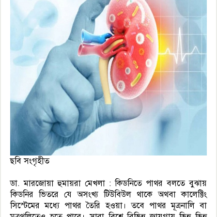
ছবি সংগৃহীত
ডা. মারজোয়া হুমায়রা মেখলা :
কিডনিতে পাথর বলতে বুঝায়
কিডনির ভিতরে যে অসংখ্য টিউবিউল থাকে অথবা কালেক্টিং
সিস্টেমের মধ্যে পাথর তৈরি হওয়া। তবে পাথর মূত্রনালি বা
মূত্রথলিতেও হতে পারে। সারা বিশ্বে বিভিন্ন জায়গায় ভিন্ন ভিন্ন