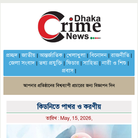
প্রচ্ছদ
জাতীয়
আন্তর্জাতিক
খেলাধুলা
বিনোদন
রাজনীতি
|
|
|
|
|
|
জেলা সংবাদ
তথ্য প্রযুক্তি
ফিচার
সাহিত্য
নারী ও শিশু
|
|
|
|
|
প্রবাস
|
কিডনিতে পাথর ও করণীয়
তারিখ : May, 15, 2026,