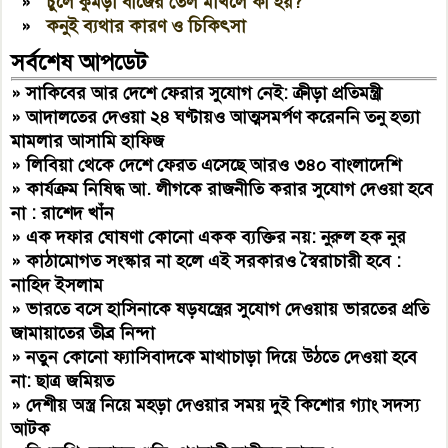
»
চুলে কুমড়া বীজের তেল মাখলে কী হয়?
»
কনুই ব্যথার কারণ ও চিকিৎসা
সর্বশেষ আপডেট
»
সাকিবের আর দেশে ফেরার সুযোগ নেই: ক্রীড়া প্রতিমন্ত্রী
»
আদালতের দেওয়া ২৪ ঘণ্টায়ও আত্মসমর্পণ করেননি তনু হত্যা
মামলার আসামি হাফিজ
»
লিবিয়া থেকে দেশে ফেরত এসেছে আরও ৩৪০ বাংলাদেশি
»
কার্যক্রম নিষিদ্ধ আ. লীগকে রাজনীতি করার সুযোগ দেওয়া হবে
না : রাশেদ খাঁন
»
এক দফার ঘোষণা কোনো একক ব্যক্তির নয়: নুরুল হক নুর
»
কাঠামোগত সংস্কার না হলে এই সরকারও স্বৈরাচারী হবে :
নাহিদ ইসলাম
»
ভারতে বসে হাসিনাকে ষড়যন্ত্রের সুযোগ দেওয়ায় ভারতের প্রতি
জামায়াতের তীব্র নিন্দা
»
নতুন কোনো ফ্যাসিবাদকে মাথাচাড়া দিয়ে উঠতে দেওয়া হবে
না: ছাত্র জমিয়ত
»
দেশীয় অস্ত্র নিয়ে মহড়া দেওয়ার সময় দুই কিশোর গ্যাং সদস্য
আটক