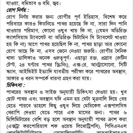
যাওয়া, বমিভাব ও বমি, জ্বর।
রোগ নির্ণয় :
রোগ নির্ণয় করার জন্য রোগীর পূর্ণ ইতিহাস, বিশেষ করে
পরিবারে কারও কিডনিতে পাথর হয়েছে কি না, সারা দিন পানি
খাওয়ার পরিমাণ, কোনো ওষুধ খায় কি না, (যেমন অতিরিক্ত
ক্যালসিয়াম ট্যাবলেট বা অতিরিক্ত ভিটামিন সি ট্যাবলেট খাওয়া
হয় কি না) আগে পাথর হয়েছিল কি না, পাথর ছাড়া আর কোনো
রোগ আছে কি না, এসব জেনে নেওয়া জরুরি। রোগীর দৈনিক
খাদ্য তালিকাও অনেক গুরুত্বপূর্ণ। এছাড়া রক্ত, প্রস্রাব (রুটিন
টেস্ট, ২৪ ঘণ্টার পাথর স্ক্রিনিং), এক্স-রে, আল্ট্রাসোনো, সিটি
স্ক্যান, আইভিইউ ইত্যাদি যাবতীয় পরীক্ষা করে পাথরের অবস্থান,
আকার ও ধরন সম্পর্কে ধারণা গ্রহণ করা যায়।
চিকিৎসা :
পাথরের অবস্থান ও সাইজ অনুযায়ী চিকিৎসা দেওয়া হয়। খুব
ছোট পাথর এবং অবস্থান যদি এমন হয় যেটা মূত্রনালি দিয়ে বের
হেতে পারবে তাহলে কিছু ওষুধ দিয়ে মেডিকেল এক্সপালসিভ
থেরাপি দেওয়া যেতে পারে এক মাসের জন্য। পাথর ৬
মিলিমিটারের বেশি বড় হলে অবস্থান অনুযায়ী পাথর ক্রাশ করা
(এক্সট্রা করপোরিয়াল শক ওয়েভ লিথোট্রিপসি), পিসিএনএল