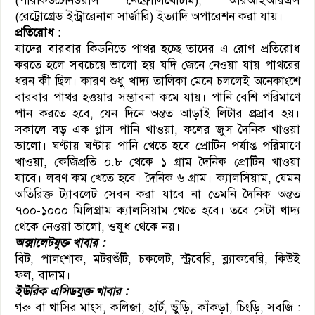
(পারকিউটেনিউয়াস নেফ্রোলিথোটমি), আরআইআরএস
(রেট্রোগ্রেড ইন্ট্রারেনাল সার্জারি) ইত্যাদি অপারেশন করা যায়।
প্রতিরোধ :
যাদের বারবার কিডনিতে পাথর হচ্ছে তাদের এ রোগ প্রতিরোধ
করতে হলে সবচেয়ে ভালো হয় যদি জেনে নেওয়া যায় পাথরের
ধরন কী ছিল। কারণ শুধু খাদ্য তালিকা মেনে চললেই অনেকাংশে
বারবার পাথর হওয়ার সম্ভাবনা কমে যায়। পানি বেশি পরিমাণে
পান করতে হবে, যেন দিনে অন্তত আড়াই লিটার প্রস্রাব হয়।
সকালে বড় এক গ্লাস পানি খাওয়া, ফলের জুস দৈনিক খাওয়া
ভালো। ঘণ্টায় ঘণ্টায় পানি খেতে হবে প্রোটিন পর্যাপ্ত পরিমাণে
খাওয়া, কেজিপ্রতি ০.৮ থেকে ১ গ্রাম দৈনিক প্রোটিন খাওয়া
যাবে। লবণ কম খেতে হবে। দৈনিক ৬ গ্রাম। ক্যালসিয়াম, যেমন
অতিরিক্ত ট্যাবলেট সেবন করা যাবে না তেমনি দৈনিক অন্তত
৭০০-১০০০ মিলিগ্রাম ক্যালসিয়াম খেতে হবে। তবে সেটা খাদ্য
থেকে নেওয়া ভালো, ওষুধ থেকে নয়।
অক্সালেটযুক্ত খাবার :
বিট, পালংশাক, মটরশুঁটি, চকলেট, স্ট্রবেরি, ব্ল্যাকবেরি, কিউই
ফল, বাদাম।
ইউরিক এসিডযুক্ত খাবার :
গরু বা খাসির মাংস, কলিজা, হার্ট, ভুঁড়ি, কাঁকড়া, চিংড়ি, সবজি :