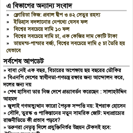
এ বিভাগের অন্যান্য সংবাদ
»
ফ্লোরিডা কিজ: প্রবাল দ্বীপ ও ৪২ সেতুর রহস্য
»
ইতিহাস বদলানোর নেপথ্যে যেসব ফল
»
বিশ্বের সবচেয়ে দামি ১০ ফল
»
বিশ্বের সবচেয়ে দামি চা, এক কেজির দাম কোটি টাকা
»
ডায়মন্ড-পান্ডার বর্জ্য, বিশ্বের সবচেয়ে দামি ৫ চা তৈরি হয়
যেভাবে
সর্বশেষ আপডেট
»
বাবা নেই এক বছর, বিচারের অপেক্ষায় ছয় বছরের তৌকির
»
বিএনপি দেশের স্বাধীনতা-গণতন্ত্র রক্ষার জন্য আন্দোলন করে,
দলের জন্য নয়
»
শেখ হাসিনা তার নিজ দেশে প্রত্যাবর্তন করেছেন : সালাহউদ্দিন
আহমদ
»
জুলাই গণঅভ্যুত্থান কারো পৈতৃক সম্পত্তি নয়: ইশরাক হোসেন
»
সৌদি, তুরস্ক ও পাকিস্তানের নতুন সামরিক জোট: মধ্যপ্রাচ্যের
রাজনীতিতে কী প্রভাব পড়বে?
»
তরুণরা নেতৃত্ব দিলে প্রযুক্তিনির্ভর উন্নয়ন টেকসই হবে: