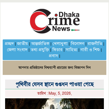
প্রচ্ছদ
জাতীয়
আন্তর্জাতিক
খেলাধুলা
বিনোদন
রাজনীতি
|
|
|
|
|
|
জেলা সংবাদ
তথ্য প্রযুক্তি
ফিচার
সাহিত্য
নারী ও শিশু
|
|
|
|
|
প্রবাস
|
পৃথিবীর যেসব স্থানে গুপ্তধন পাওয়া গেছে
তারিখ : May, 5, 2026,