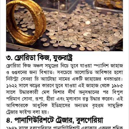
৩. ফ্লোরিডা কিজ, যুক্তরাষ্ট্র
ফ্লোরিডা কিজ অঞ্চল সমুদ্রের নিচে ডুবে যাওয়া স্প্যানিশ জাহাজ
ও গুপ্তধনের জন্য বিখ্যাত। সবচেয়ে আলোচিত আবিষ্কার হলো
নিউস্ট্রা সেনরা ডি অ্যাটোছা নামের একটি জাহাজের ধনভাণ্ডার।
১৬২২ সালে ঝড়ের কারণে ডুবে যাওয়া এই জাহাজ থেকে ১৯৮৫
সালে উদ্ধারকারী মেল ফিশার দীর্ঘ অনুসন্ধানের পর বিপুল
পরিমাণ সোনা, রূপা, হীরা এবং মূল্যবান রত্ন উদ্ধার করেন। এই
আবিষ্কারকে আধুনিক ইতিহাসের অন্যতম বৃহত্তম সামুদ্রিক
ট্রেজার ফাইন্ড বলা হয়।
৪. পানাগিউরিশটে ট্রেজার, বুলগেরিয়া
১৯৪৯ সালে বুলগেরিয়ার পানাগিউরিশটে এলাকায় একদল শ্রমিক