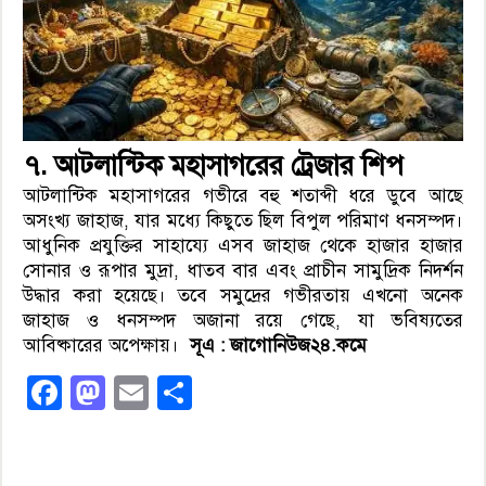
৭. আটলান্টিক মহাসাগরের ট্রেজার শিপ
আটলান্টিক মহাসাগরের গভীরে বহু শতাব্দী ধরে ডুবে আছে
অসংখ্য জাহাজ, যার মধ্যে কিছুতে ছিল বিপুল পরিমাণ ধনসম্পদ।
আধুনিক প্রযুক্তির সাহায্যে এসব জাহাজ থেকে হাজার হাজার
সোনার ও রূপার মুদ্রা, ধাতব বার এবং প্রাচীন সামুদ্রিক নিদর্শন
উদ্ধার করা হয়েছে। তবে সমুদ্রের গভীরতায় এখনো অনেক
জাহাজ ও ধনসম্পদ অজানা রয়ে গেছে, যা ভবিষ্যতের
আবিষ্কারের অপেক্ষায়।
সূএ : জাগোনিউজ২৪.কমে
Facebook
Mastodon
Email
Share