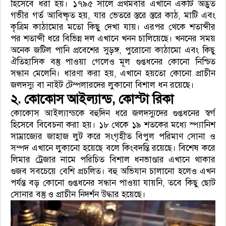
হিসেবে ধরা হয়। ১৭৯৫ সালে প্রথমবার এখানে একটি অদ্ভুত
গভীর গর্ত আবিষ্কৃত হয়, যার ভেতরে স্তরে স্তরে কাঠ, মাটি এবং
কৃত্রিম কাঠামোর মতো কিছু দেখা যায়। এরপর থেকে শতাব্দীর
পর শতাব্দী ধরে বিভিন্ন দল এখানে খনন চালিয়েছে। খননের সময়
অনেক জটিল পানি প্রবেশের সুড়ঙ্গ, পুরোনো কাঠামো এবং কিছু
ঐতিহাসিক বস্তু পাওয়া গেলেও মূল গুপ্তধনের কোনো নিশ্চিত
সন্ধান মেলেনি। ধারণা করা হয়, এখানে হয়তো কোনো প্রাচীন
জলদস্যু বা নাইট টেম্পলারদের লুকানো বিশাল ধন রয়েছে।
২. কোকোস আইল্যান্ড, কোস্টা রিকা
কোকোস আইল্যান্ডকে বহুদিন ধরে জলদস্যুদের গুপ্তধনের স্বর্গ
হিসেবে বিবেচনা করা হয়। ১৮ থেকে ১৯ শতকের মধ্যে স্প্যানিশ
সাম্রাজ্যের জাহাজ লুট করে সংগৃহীত বিপুল পরিমাণ সোনা ও
সম্পদ এখানে লুকানো হয়েছে বলে কিংবদন্তি রয়েছে। বিশেষ করে
লিমার ট্রেজার নামে পরিচিত বিশাল ধনভাণ্ডার এখানে থাকার
গুজব সবচেয়ে বেশি প্রচলিত। বহু অভিযান চালানো হলেও এখন
পর্যন্ত বড় কোনো গুপ্তধনের সন্ধান পাওয়া যায়নি, তবে কিছু ছোট
সোনার বস্তু ও প্রাচীন নিদর্শন উদ্ধার হয়েছে।