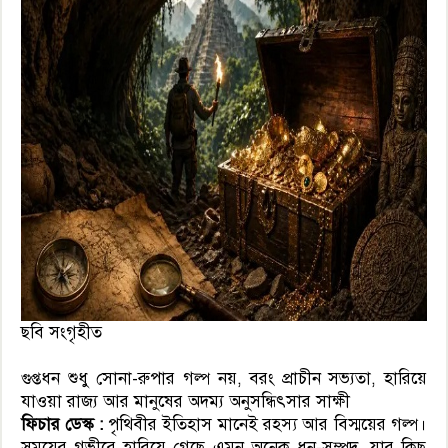
ছবি সংগৃহীত
গুপ্তধন শুধু সোনা-রুপার গল্প নয়, বরং প্রাচীন সভ্যতা, হারিয়ে
যাওয়া রাজ্য আর মানুষের অদম্য অনুসন্ধিৎসার সাক্ষী
ফিচার ডেস্ক :
পৃথিবীর ইতিহাস মানেই রহস্য আর বিস্ময়ের গল্প।
সময়ের গভীরে হারিয়ে গেছে এমন অনেক ধন-সম্পদ, যার কিছু