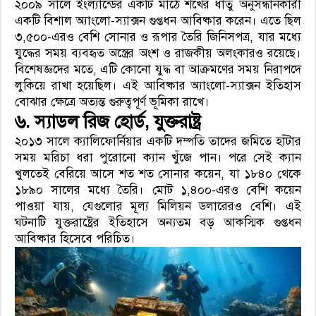
২০০৯ সালে ইংল্যান্ডের একটি মাঠে শখের ধাতু অনুসন্ধানকারী
একটি বিশাল অ্যাংলো-স্যাক্সন গুপ্তধন আবিষ্কার করেন। এতে ছিল
৩,৫০০-এরও বেশি সোনার ও রূপার তৈরি জিনিসপত্র, যার মধ্যে
যুদ্ধের সময় ব্যবহৃত অস্ত্রের অংশ ও রাজকীয় অলংকারও রয়েছে।
বিশেষজ্ঞদের মতে, এটি কোনো যুদ্ধ বা আক্রমণের সময় নিরাপদে
লুকিয়ে রাখা হয়েছিল। এই আবিষ্কার অ্যাংলো-স্যাক্সন ইতিহাস
বোঝার ক্ষেত্রে অত্যন্ত গুরুত্বপূর্ণ ভূমিকা রাখে।
৬. স্যাডল রিজ হোর্ড, যুক্তরাষ্ট্র
২০১৩ সালে ক্যালিফোর্নিয়ার একটি দম্পতি তাদের জমিতে হাঁটার
সময় মরিচা ধরা পুরোনো ক্যান খুঁজে পান। পরে সেই ক্যান
খুলতেই বেরিয়ে আসে শত শত সোনার কয়েন, যা ১৮৪০ থেকে
১৮৯০ সালের মধ্যে তৈরি। মোট ১,৪০০-এরও বেশি কয়েন
পাওয়া যায়, যেগুলোর মূল্য মিলিয়ন ডলারেরও বেশি। এই
ঘটনাটি যুক্তরাষ্ট্রের ইতিহাসে অন্যতম বড় আকস্মিক গুপ্তধন
আবিষ্কার হিসেবে পরিচিত।