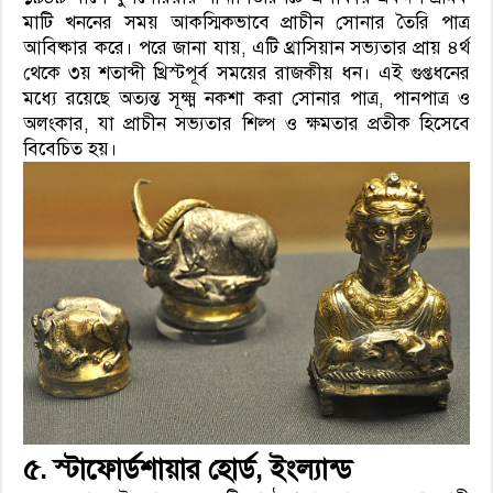
মাটি খননের সময় আকস্মিকভাবে প্রাচীন সোনার তৈরি পাত্র
আবিষ্কার করে। পরে জানা যায়, এটি থ্রাসিয়ান সভ্যতার প্রায় ৪র্থ
থেকে ৩য় শতাব্দী খ্রিস্টপূর্ব সময়ের রাজকীয় ধন। এই গুপ্তধনের
মধ্যে রয়েছে অত্যন্ত সূক্ষ্ম নকশা করা সোনার পাত্র, পানপাত্র ও
অলংকার, যা প্রাচীন সভ্যতার শিল্প ও ক্ষমতার প্রতীক হিসেবে
বিবেচিত হয়।
৫. স্টাফোর্ডশায়ার হোর্ড, ইংল্যান্ড