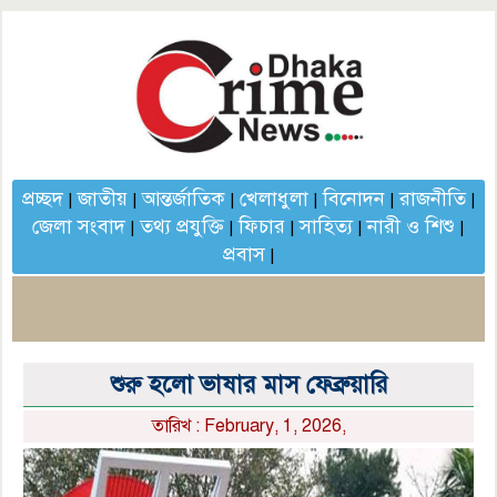
প্রচ্ছদ
জাতীয়
আন্তর্জাতিক
খেলাধুলা
বিনোদন
রাজনীতি
|
|
|
|
|
|
জেলা সংবাদ
তথ্য প্রযুক্তি
ফিচার
সাহিত্য
নারী ও শিশু
|
|
|
|
|
প্রবাস
|
শুরু হলো ভাষার মাস ফেব্রুয়ারি
তারিখ : February, 1, 2026,