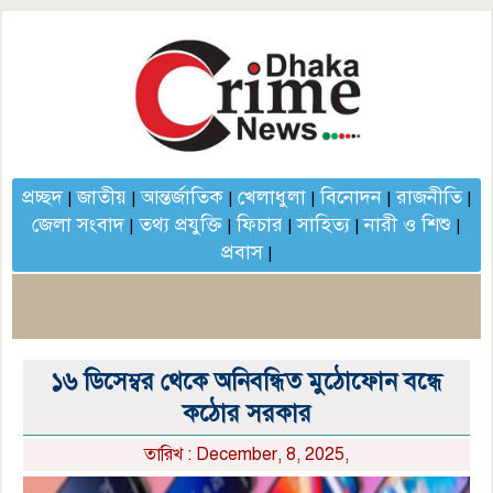
প্রচ্ছদ
জাতীয়
আন্তর্জাতিক
খেলাধুলা
বিনোদন
রাজনীতি
|
|
|
|
|
|
জেলা সংবাদ
তথ্য প্রযুক্তি
ফিচার
সাহিত্য
নারী ও শিশু
|
|
|
|
|
প্রবাস
|
১৬ ডিসেম্বর থেকে অনিবন্ধিত মুঠোফোন বন্ধে
কঠোর সরকার
তারিখ : December, 8, 2025,