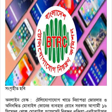
সংগৃহীত ছবি
অনলাইন ডেস্ক : টেলিযোগাযোগ খাতে নিরাপত্তা জোরদার ও
অনিবন্ধিত মোবাইল ফোনের ব্যবহার রোধে সরকার আগামী ১৬
ডিসেম্বর থেকে মোবাইল হ্যান্ডসেট নিবন্ধন প্রক্রিয়া-এনইআইআর