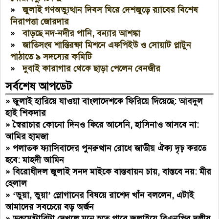
»
জুলাই গণঅভ্যুত্থান দিবস ঘিরে দেশজুড়ে র‌্যাবের বিশেষ
নিরাপত্তা জোরদার
»
বাড়ছে নদ-নদীর পানি, বন্যার আশঙ্কা
»
জাতিসংঘ শান্তিরক্ষা মিশনে এফপিইউ ও সোয়াট প্লাটুন
পাঠাতে ৯ সদস্যের কমিটি
»
দুবাই কারাগার থেকে ছাড়া পেলেন বেনজীর
সর্বশেষ আপডেট
»
জুলাই হারিয়ে যাওয়া বাংলাদেশকে ফিরিয়ে দিয়েছে: আবদুল
হাই শিকদার
»
স্বৈরাচার কোনো দিনও ফিরে আসেনি, হাসিনাও আসবে না:
আমির হামজা
»
পলাতক ফ্যাসিবাদের পুনরুত্থান রোধে জাতীয় ঐক্য দৃঢ় করতে
হবে: মাহদী আমিন
»
বিরোধীদল জুলাই সনদ মাইকে বাস্তবায়ন চায়, বাস্তবে নয়: মীর
হেলাল
»
‘ভুয়া, ভুয়া’ স্লোগানের বিষয়ে রাশেদ খাঁন বললেন, এটাই
আমাদের সবচেয়ে বড় অর্জন
»
ডকুমেন্টারিটা দেখলে মনে হতে পারে জুলাইয়ে বিএনপির দলীয়