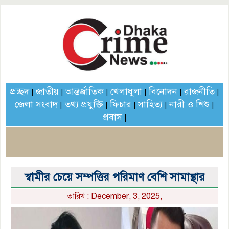
প্রচ্ছদ
জাতীয়
আন্তর্জাতিক
খেলাধুলা
বিনোদন
রাজনীতি
|
|
|
|
|
|
জেলা সংবাদ
তথ্য প্রযুক্তি
ফিচার
সাহিত্য
নারী ও শিশু
|
|
|
|
|
প্রবাস
|
স্বামীর চেয়ে সম্পত্তির পরিমাণ বেশি সামান্থার
তারিখ : December, 3, 2025,