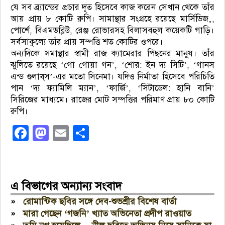
যে সব ব্র্যান্ডের প্রচার দূত হিসেবে কাজ করেন সেখান থেকে তাঁর
আয় প্রায় ৮ কোটি রুপি। সামান্থার সংগ্রহে রয়েছে মার্সিডিজ়,
পোর্শে, বিএমডব্লিউ, রেঞ্জ রোভারসহ বিলাসবহুল কয়েকটি গাড়ি।
সর্বসাকুল্যে তাঁর প্রায় সম্পত্তি শত কোটির ওপরে।
অন্যদিকে সমান্থার স্বামী রাজ ক্যামেরার পিছনের মানুষ। তাঁর
ঝুলিতে রয়েছে ‘গো গোয়া গন’, ‘শোর: ইন দ্য সিটি’, ‘গানস
এন্ড গুলাব্‌স’-এর মতো সিনেমা। যদিও নির্মাতা হিসেবে পরিচিতি
পান ‘দ্য ফ্যামিলি ম্যান’, ‘ফার্জি’, ‘সিটাডেল: হানি বানি’
সিরিজের মাধ্যমে। রাজের মোট সম্পত্তির পরিমাণ প্রায় ৮০ কোটি
রুপি।
Facebook
Mastodon
Email
Share
এ বিভাগের অন্যান্য সংবাদ
»
রোমান্টিক ছবির সঙ্গে দেব-শুভশ্রীর বিশেষ বার্তা
»
মারা গেছেন ‘গজনি’ খ্যাত অভিনেতা প্রদীপ রাওয়াত