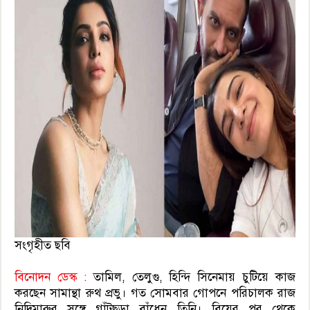
সংগৃহীত ছবি
বিনোদন ডেস্ক :
তামিল, তেলুগু, হিন্দি সিনেমায় চুটিয়ে কাজ
করছেন সামান্থা রুথ প্রভু। গত সোমবার গোপনে পরিচালক রাজ
নিদিমারুর সঙ্গে গাঁটছড়া বাঁধেন তিনি। বিয়ের পর থেকে