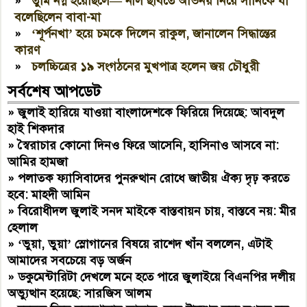
»
তুমি নগ্ন হয়েছিলে— নীল ছবিতে অভিনয় নিয়ে সানিকে যা
বলেছিলেন বাবা-মা
»
‘শূর্পনখা’ হয়ে চমকে দিলেন রাকুল, জানালেন সিদ্ধান্তের
কারণ
»
চলচ্চিত্রের ১৯ সংগঠনের মুখপাত্র হলেন জয় চৌধুরী
সর্বশেষ আপডেট
»
জুলাই হারিয়ে যাওয়া বাংলাদেশকে ফিরিয়ে দিয়েছে: আবদুল
হাই শিকদার
»
স্বৈরাচার কোনো দিনও ফিরে আসেনি, হাসিনাও আসবে না:
আমির হামজা
»
পলাতক ফ্যাসিবাদের পুনরুত্থান রোধে জাতীয় ঐক্য দৃঢ় করতে
হবে: মাহদী আমিন
»
বিরোধীদল জুলাই সনদ মাইকে বাস্তবায়ন চায়, বাস্তবে নয়: মীর
হেলাল
»
‘ভুয়া, ভুয়া’ স্লোগানের বিষয়ে রাশেদ খাঁন বললেন, এটাই
আমাদের সবচেয়ে বড় অর্জন
»
ডকুমেন্টারিটা দেখলে মনে হতে পারে জুলাইয়ে বিএনপির দলীয়
অভ্যুত্থান হয়েছে: সারজিস আলম