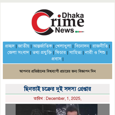
প্রচ্ছদ
জাতীয়
আন্তর্জাতিক
খেলাধুলা
বিনোদন
রাজনীতি
|
|
|
|
|
|
জেলা সংবাদ
তথ্য প্রযুক্তি
ফিচার
সাহিত্য
নারী ও শিশু
|
|
|
|
|
প্রবাস
|
ছিনতাই চক্রের দুই সদস্য গ্রেপ্তার
তারিখ : December, 1, 2025,