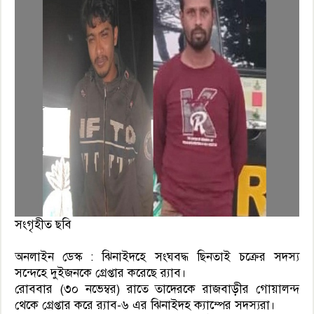
সংগৃহীত ছবি
অনলাইন ডেস্ক : ঝিনাইদহে সংঘবদ্ধ ছিনতাই চক্রের সদস্য
সন্দেহে দুইজনকে গ্রেপ্তার করেছে র‍্যাব।
রোববার (৩০ নভেম্বর) রাতে তাদেরকে রাজবাড়ীর গোয়ালন্দ
থেকে গ্রেপ্তার করে র‍্যাব-৬ এর ঝিনাইদহ ক্যাম্পের সদস্যরা।