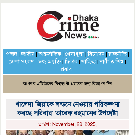
প্রচ্ছদ
জাতীয়
আন্তর্জাতিক
খেলাধুলা
বিনোদন
রাজনীতি
|
|
|
|
|
|
জেলা সংবাদ
তথ্য প্রযুক্তি
ফিচার
সাহিত্য
নারী ও শিশু
|
|
|
|
|
প্রবাস
|
খালেদা জিয়াকে লন্ডনে নেওয়ার পরিকল্পনা
করছে পরিবার: তারেক রহমানের উপদেষ্টা
তারিখ : November, 29, 2025,