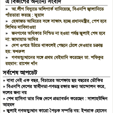
এ বিভাগের অন্যান্য সংবাদ
»
আ.লীগ বিদ্যুতে অলিগার্ক বানিয়েছে, বিএনপি জ্বালানিতে
পাঁয়তারা করছে : ফুয়াদ
»
হেফাজত আমিরের সঙ্গে সাক্ষাৎ হচ্ছে প্রধানমন্ত্রীর, পেশ হবে
লিখিত দাবিদাওয়া
»
জনগণের অধিকার নিশ্চিত না হওয়া পর্যন্ত জুলাই শেষ হবে
না: জামায়াত আমির
»
দেশ ওপরে উঠতে থাকলেই পেছনে ঠেলে দেওয়ার চক্রান্ত
হয়: ফখরুল
»
গণঅভ্যুত্থানের সঙ্গে প্রথম বেইমানি করেছেন ডা. শফিকুর
রহমান: রাশেদ খাঁন
সর্বশেষ আপডেট
»
বাবা নেই এক বছর, বিচারের অপেক্ষায় ছয় বছরের তৌকির
»
বিএনপি দেশের স্বাধীনতা-গণতন্ত্র রক্ষার জন্য আন্দোলন করে,
দলের জন্য নয়
»
শেখ হাসিনা তার নিজ দেশে প্রত্যাবর্তন করেছেন : সালাহউদ্দিন
আহমদ
»
জুলাই গণঅভ্যুত্থান কারো পৈতৃক সম্পত্তি নয়: ইশরাক হোসেন