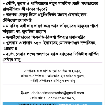
»
সৌদি, তুরস্ক ও পাকিস্তানের নতুন সামরিক জোট: মধ্যপ্রাচ্যের
রাজনীতিতে কী প্রভাব পড়বে?
»
তরুণরা নেতৃত্ব দিলে প্রযুক্তিনির্ভর উন্নয়ন টেকসই হবে:
টেলিযোগাযোগমন্ত্রী
»
মানবিক অঙ্গীকার ধারণ করে ড্যাব ভবিষ্যতেও মানুষের পাশে
দাঁড়াবে: ডা. জুবাইদা রহমান
»
জুলাইযোদ্ধাদের সিএনজি-রিকশা উপহার প্রধানমন্ত্রীর
»
খুলনায় ৩ হাজার ৯৫৮ ইয়াবাসহ মোরেলগঞ্জের দম্পতিসহ
গ্রেপ্তার ৪
»
২৪/৭ সেবার লক্ষ্যে গুলশানে ব্র্যাক ব্যাংকের ডিজিটাল সার্ভিস
সেন্টার চালু
সম্পাদক ও প্রকাশক :মো সেলিম আহম্মেদ,
ভারপ্রাপ্ত,সম্পাদক : মোঃ আতাহার হোসেন সুজন,
নির্বাহী সম্পাদকঃ আনিসুল হক বাবু
ইমেল:
dhakacrimenewsbd@gmail.com
ফোন নাম্বার : ০১৫৩৫১৩০৩৫০,
Desing & Developed BY
PopularITLtd.Com