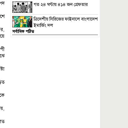
্পদ
গত ২৪ ঘণ্টায় ৪১৪ জন গ্রেফতার
েশে
ত্রিদেশীয় সিরিজের ফাইনালে বাংলাদেশ
ইমার্জিং দল
ার,
সর্বাধিক পঠিত
ময়ে
াপী
াঝে
্টা
ড়িত
েকে
নয়,
লিত