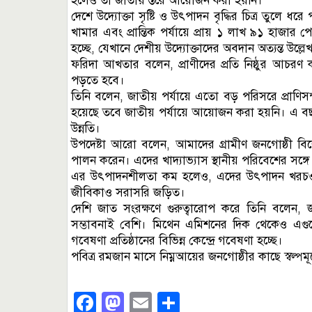
হলেও তা জাতীয় স্তরে আয়োজন করা হয়নি।
দেশে উদ্যোক্তা সৃষ্টি ও উৎপাদন বৃদ্ধির চিত্র তুলে ধ
খামার এবং প্রান্তিক পর্যায়ে প্রায় ১ লাখ ৯১ হাজার 
হচ্ছে, যেখানে দেশীয় উদ্যোক্তাদের অবদান অত্যন্ত উল্লে
ফরিদা আখতার বলেন, প্রাণীদের প্রতি নিষ্ঠুর আচরণ 
পড়তে হবে।
তিনি বলেন, জাতীয় পর্যায়ে এতো বড় পরিসরে প্রাণিসম্
হয়েছে তবে জাতীয় পর্যায়ে আয়োজন করা হয়নি। এ বছর প্
উন্নতি।
উপদেষ্টা আরো বলেন, আমাদের গ্রামীণ জনগোষ্ঠী বি
পালন করেন। এদের খাদ্যাভ্যাস স্থানীয় পরিবেশের সঙ
এর উৎপাদনশীলতা কম হলেও, এদের উৎপাদন খরচও কম
জীবিকাও সরাসরি জড়িত।
দেশি জাত সংরক্ষণে গুরুত্বারোপ করে তিনি বলেন
সম্ভাবনাই বেশি। মিথেন এমিশনের দিক থেকেও এগুল
গবেষণা প্রতিষ্ঠানের বিভিন্ন কেন্দ্রে গবেষণা হচ্ছে।
পবিত্র রমজান মাসে নিম্নআয়ের জনগোষ্ঠীর কাছে স্বল্প
Facebook
Mastodon
Email
Share