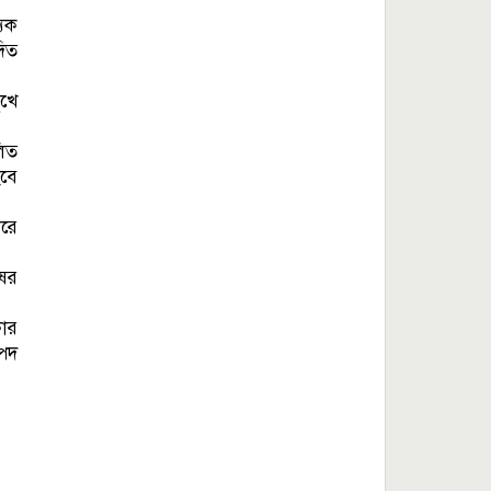
যিক
দিত
ুখে
লিত
হবে
করে
ষের
কার
্পদ