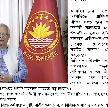
অনলাইন ডেস্ক : দেশ
অর্থনীতিতে প্রাণিসম
খাতের গুরুত্ব তুলে 
অন্তর্বর্তী সরকারের প্র
উপদেষ্টা ড. মুহাম্মদ ইউ
বলেছেন, প্রাণিসম্পদ খা
চ্যালেঞ্জ মোকাবেল
সমন্বিত উদ্যোগ গ্র
করতে হবে।
তিনি বলেন, উৎপাদন থ
বিপণন-সব প্রক্রিয়
প্রাণিসম্পদ খাতের ন
অবদান এখন জাত
প্রবৃদ্ধির অন্যতম প্র
ন রাখতে পারাই বর্তমানে সবচেয়ে বড় চ্যালেঞ্জ।
 বাংলাদেশ-চীন মৈত্রী সম্মেলন কেন্দ্রে “জাতীয় প্রাণিসম্পদ সপ্তাহ ২০
 এ কথা বলেন।
 পুঁজিতে কর্মসংস্থান সৃষ্টি, নারীর ক্ষমতায়ন, বাণিজ্যিক খামার ও সহায়ক শি