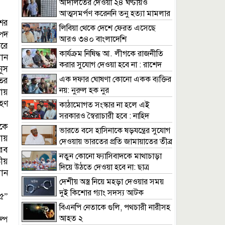
আদালতের দেওয়া ২৪ ঘণ্টায়ও
আত্মসমর্পণ করেননি তনু হত্যা মামলার
ের
আসামি হাফিজ
লিবিয়া থেকে দেশে ফেরত এসেছে
্পদ
আরও ৩৪০ বাংলাদেশি
ধরে
কার্যক্রম নিষিদ্ধ আ. লীগকে রাজনীতি
ধান
করার সুযোগ দেওয়া হবে না : রাশেদ
নূস
খাঁন
এক দফার ঘোষণা কোনো একক ব্যক্তির
তের
নয়: নুরুল হক নুর
ায়
হণ
কাঠামোগত সংস্কার না হলে এই
সরকারও স্বৈরাচারী হবে : নাহিদ
েকে
ইসলাম
ভারতে বসে হাসিনাকে ষড়যন্ত্রের সুযোগ
ায়
দেওয়ায় ভারতের প্রতি জামায়াতের তীব্র
ীরব
নিন্দা
নতুন কোনো ফ্যাসিবাদকে মাথাচাড়া
ীয়
দিয়ে উঠতে দেওয়া হবে না: ছাত্র
ধান
জমিয়ত
দেশীয় অস্ত্র নিয়ে মহড়া দেওয়ার সময়
দুই কিশোর গ্যাং সদস্য আটক
২৫”
বিএনপি নেতাকে গুলি, পথচারী নারীসহ
আহত ২
ল্প