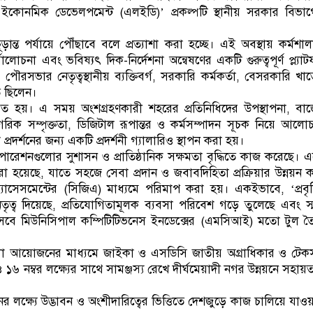
ল ইকোনমিক ডেভেলপমেন্ট (এলইডি)’ প্রকল্পটি স্থানীয় সরকার বিভা
ন্ত পর্যায়ে পৌঁছাবে বলে প্রত্যাশা করা হচ্ছে। এই অবস্থায় কর্মশাল
োচনা এবং ভবিষ্যৎ দিক-নির্দেশনা অন্বেষণের একটি গুরুত্বপূর্ণ প্ল্যাটফ
সভার নেতৃত্বস্থানীয় ব্যক্তিবর্গ, সরকারি কর্মকর্তা, বেসরকারি খা
ত ছিলেন।
ষ্ঠিত হয়। এ সময় অংশগ্রহণকারী শহরের প্রতিনিধিদের উপস্থাপনা, বা
়ন, নাগরিক সম্পৃক্ততা, ডিজিটাল রূপান্তর ও কর্মসম্পাদন সূচক নিয়ে আলো
রদর্শনের জন্য একটি প্রদর্শনী গ্যালারিও স্থাপন করা হয়।
করপোরেশনগুলোর সুশাসন ও প্রাতিষ্ঠানিক সক্ষমতা বৃদ্ধিতে কাজ করেছে। 
রা হয়েছে, যাতে সহজে সেবা প্রদান ও জবাবদিহিতা প্রক্রিয়ার উন্নয়ন 
যাসেসমেন্টের (সিজিএ) মাধ্যমে পরিমাপ করা হয়। একইভাবে, ‘প্রবৃদ্
েতৃত্ব দিয়েছে, প্রতিযোগিতামূলক ব্যবসা পরিবেশ গড়ে তুলেছে এবং স্মা
েবে মিউনিসিপাল কম্পিটিটিভনেস ইনডেক্সের (এমসিআই) মতো টুল ত
লা আয়োজনের মাধ্যমে জাইকা ও এসডিসি জাতীয় অগ্রাধিকার ও টে
১৬ নম্বর লক্ষ্যের সাথে সামঞ্জস্য রেখে দীর্ঘমেয়াদী নগর উন্নয়নে সহায়
নের লক্ষ্যে উদ্ভাবন ও অংশীদারিত্বের ভিত্তিতে দেশজুড়ে কাজ চালিয়ে যাওয