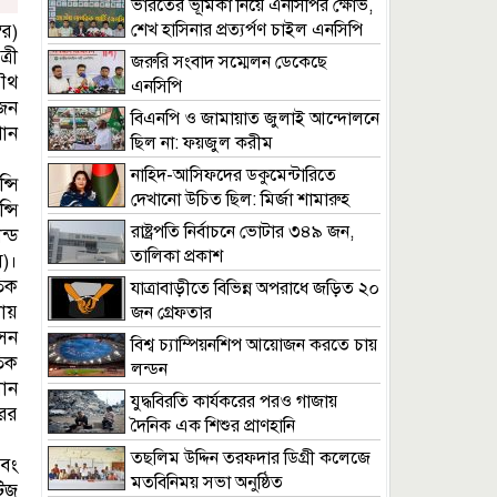
ভারতের ভূমিকা নিয়ে এনসিপির ক্ষোভ,
শেখ হাসিনার প্রত্যর্পণ চাইল এনসিপি
র)
রী
জরুরি সংবাদ সম্মেলন ডেকেছে
যৌথ
এনসিপি
জন
বিএনপি ও জামায়াত জুলাই আন্দোলনে
ান
ছিল না: ফয়জুল করীম
নাহিদ-আসিফদের ডকুমেন্টারিতে
সি
দেখানো উচিত ছিল: মির্জা শামারুহ
্সি
রাষ্ট্রপতি নির্বাচনে ভোটার ৩৪৯ জন,
ন্ড
তালিকা প্রকাশ
)।
তিক
যাত্রাবাড়ীতে বিভিন্ন অপরাধে জড়িত ২০
লায়
জন গ্রেফতার
সন
বিশ্ব চ্যাম্পিয়নশিপ আয়োজন করতে চায়
িক
লন্ডন
ধান
যুদ্ধবিরতি কার্যকরের পরও গাজায়
ের
দৈনিক এক শিশুর প্রাণহানি
তছলিম উদ্দিন তরফদার ডিগ্রী কলেজে
এবং
মতবিনিময় সভা অনুষ্ঠিত
টিজ