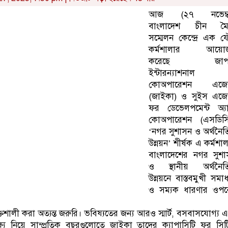
আজ (২৭ নভেম্ব
বাংলাদেশ চীন মৈত্
সম্মেলন কেন্দ্রে এক 
কর্মশালার আয়ো
করেছে জাপ
ইন্টারন্যাশনাল
কোঅপারেশন এজেন্
(জাইকা) ও সুইস এজেন
ফর ডেভেলপমেন্ট অ্যা
কোঅপারেশন (এসডিসি
‘নগর সুশাসন ও অর্থনৈ
উন্নয়ন’ শীর্ষক এ কর্মশা
বাংলাদেশের নগর সুশা
ও স্থানীয় অর্থনৈত
উন্নয়নে বাস্তবমুখী সমা
ও সম্যক ধারণার ওপর
্তিশালী করা অত্যন্ত জরুরি। ভবিষ্যতের জন্য আরও স্মার্ট, বসবাসযোগ্য 
্য নিয়ে সাম্প্রতিক বছরগুলোতে জাইকা তাদের ক্যাপাসিটি ফর সি