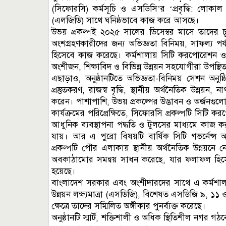
(সিফোরসি) কর্মসূচি ও এসডিসি’র ‘প্রবৃদ্ধি: লোকা
(এলজিডি) সাথে ঘনিষ্ঠভাবে কাজ করে আসছে।
উভয় প্রকল্পই ২০২৫ সালের ডিসেম্বর মাসে তাদের চূড়া
অংশগ্রহণকারীদের জন্য অভিজ্ঞতা বিনিময়, সাফল্য পর্যাল
হিসেবে কাজ করেছে। কর্মশালায় সিটি করপোরেশন ও পৌর
অংশীজন, শিক্ষাবিদ ও বিভিন্ন উন্নয়ন সহযোগীরা উপস্থি
এছাড়াও, অনুষ্ঠানটিতে অভিজ্ঞতা-বিনিময় সেশন অনু
প্রস্তুতকরণ, রাজস্ব বৃদ্ধি, স্থানীয় অর্থনৈতিক উন্নয
করেন। পাশাপাশি, উভয় প্রকল্পের উদ্ভাবন ও অর্জনগুলো প্
কার্যক্রমের পরিপ্রেক্ষিতে, সিফোরসি প্রকল্পটি সিটি 
আধুনিক ব্যবস্থাপনা পদ্ধতি ও টুলসের মাধ্যমে কাজ ক
যায়। আর এ পুরো বিষয়টি বার্ষিক সিটি গভর্নেন্স অ্
প্রকল্পটি পৌর এলাকায় স্থানীয় অর্থনৈতিক উন্নয়নে ন
অবকাঠামোর সমন্বয় সাধন করেছে, যার ফলাফল হিস
হয়েছে।
বাংলাদেশ সরকার এবং অংশীদারদের সাথে এ কর্মশা
উন্নয়ন লক্ষ্যমাত্রা (এসডিজি), বিশেষত এসডিজি ৯, ১১ ও 
ক্ষেত্রে তাদের সম্মিলিত অঙ্গীকার পুনর্ব্যক্ত করেছে।
অনুষ্ঠানটি স্মার্ট, শক্তিশালী ও অধিক স্থিতিশীল নগর গঠ