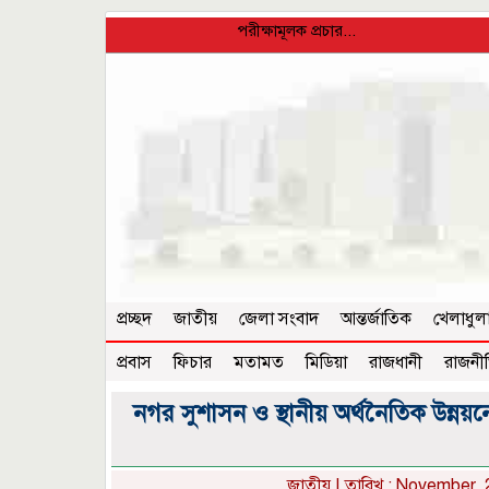
পরীক্ষামূলক প্রচার...
প্রচ্ছদ
জাতীয়
জেলা সংবাদ
আন্তর্জাতিক
খেলাধুল
প্রবাস
ফিচার
মতামত
মিডিয়া
রাজধানী
রাজনী
নগর সুশাসন ও স্থানীয় অর্থনৈতিক উন্ন
জাতীয়
| তারিখ : November, 2