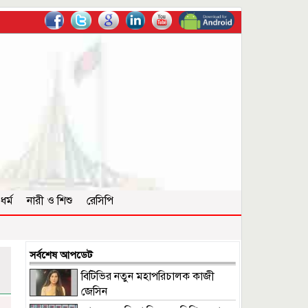
ধর্ম
নারী ও শিশু
রেসিপি
সর্বশেষ আপডেট
বিটিভির নতুন মহাপরিচালক কাজী
জেসিন