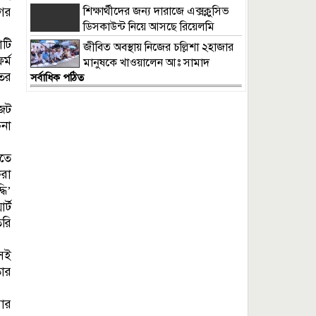
শিক্ষার্থীদের জন্য দারাজে এক্সক্লুসিভ
গের
ডিসকাউন্ট নিয়ে আসছে রিয়েলমি
সি১০০এক্স
াটি
জীবিত অবস্থায় নিজের চল্লিশা ২হাজার
র্ম
মানুষকে খাওয়ালেন আঃ সামাদ
তের
সর্বাধিক পঠিত
জেট
চনা
এতে
করা
ধি’
র্ট
ৈরি
কসই
তার
়ার