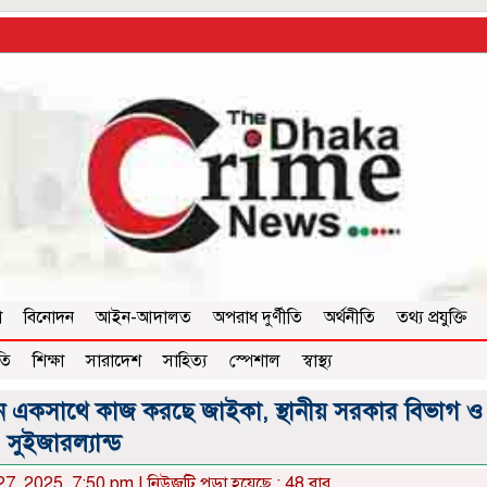
া
বিনোদন
আইন-আদালত
অপরাধ দুর্ণীতি
অর্থনীতি
তথ্য প্রযুক্তি
তি
শিক্ষা
সারাদেশ
সাহিত্য
স্পেশাল
স্বাস্থ্য
য়নে একসাথে কাজ করছে জাইকা, স্থানীয় সরকার বিভাগ ও
সুইজারল্যান্ড
7, 2025, 7:50 pm | নিউজটি পড়া হয়েছে : 48 বার