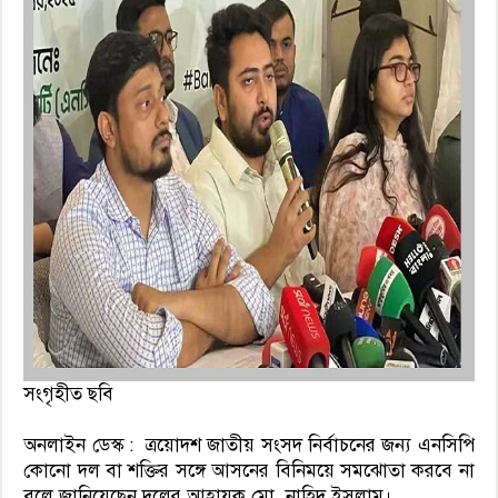
সংগৃহীত ছবি
অনলাইন ডেস্ক : ত্রয়োদশ জাতীয় সংসদ নির্বাচনের জন্য এনসিপি
কোনো দল বা শক্তির সঙ্গে আসনের বিনিময়ে সমঝোতা করবে না
বলে জানিয়েছেন দলের আহ্বায়ক মো. নাহিদ ইসলাম।