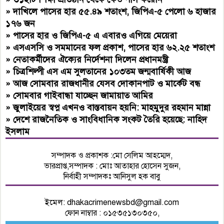
»
দাখিলে পাসের হার ৫৫.৪৯ শতাংশ, জিপিএ-৫ পেলো ৬ হাজার
১৭৬ জন
»
পাসের হার ও জিপিএ-৫ এ এবারও এগিয়ে মেয়েরা
»
এসএসসি ও সমমানের ফল প্রকাশ, পাসের হার ৬২.২৫ শতাংশ
»
নেতাকর্মীদের ঐক্যের নির্দেশনা দিলেন প্রধানমন্ত্রী
»
চিত্রশিল্পী এস এম সুলতানের ১০৩তম জন্মবার্ষিকী আজ
»
আজ সোমবার রাজধানীর যেসব দোকানপাট ও মার্কেট বন্ধ
»
সোমবার গাইবান্ধা যাচ্ছেন জামায়াত আমির
»
জুলাইয়ের স্বপ্ন এখনও বাস্তবায়ন হয়নি: মাহমুদুর রহমান মান্না
»
দেশে রাজনৈতিক ও সাংবিধানিক সংকট তৈরি হয়েছে: নাহিদ
ইসলাম
সম্পাদক ও প্রকাশক :মো সেলিম আহম্মেদ,
ভারপ্রাপ্ত,সম্পাদক : মোঃ আতাহার হোসেন সুজন,
নির্বাহী সম্পাদকঃ আনিসুল হক বাবু
ইমেল:
dhakacrimenewsbd@gmail.com
ফোন নাম্বার : ০১৫৩৫১৩০৩৫০,