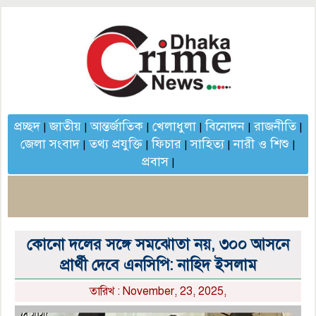
প্রচ্ছদ
জাতীয়
আন্তর্জাতিক
খেলাধুলা
বিনোদন
রাজনীতি
|
|
|
|
|
|
জেলা সংবাদ
তথ্য প্রযুক্তি
ফিচার
সাহিত্য
নারী ও শিশু
|
|
|
|
|
প্রবাস
|
কোনো দলের সঙ্গে সমঝোতা নয়, ৩০০ আসনে
প্রার্থী দেবে এনসিপি: নাহিদ ইসলাম
তারিখ : November, 23, 2025,