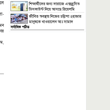
হলে
শিক্ষার্থীদের জন্য দারাজে এক্সক্লুসিভ
ডিসকাউন্ট নিয়ে আসছে রিয়েলমি
লা-
সি১০০এক্স
জীবিত অবস্থায় নিজের চল্লিশা ২হাজার
মানুষকে খাওয়ালেন আঃ সামাদ
এমন
সর্বাধিক পঠিত
ণের
াম,