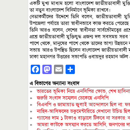
একটি মুখ্য মাধ্যম হলো বাংলাদেশ জাতীয়তাবাদী মুক্তি
তা নতুন বাংলাদেশ বিনির্মাণে ভূমিকা রাখবে।
নেতাকর্মীদের উদ্দেশে তিনি বলেন, জাতীয়তাবাদী মুক্ত
উপজেলা পর্যায়ে তারা স্বাধীনভাবে কাজ করতে পেরেছ
তিনি আরও বলেন, দেশের স্বাধীনতা সার্বভৌমত্বের প্
প্রশ্নে জাতীয়তাবাদী মুক্তিযুদ্ধ প্রজন্ম দল সবস
পাশে থেকে, মানুষের পাশে থেকে তাদের ভাগ্য উন্নয়ন
সভায় আরও উপস্থিত ছিলেন বাংলাদেশ জাতীয়তাবাদী মুক
ঢাকা মহানগর উত্তরের সভাপতি ওবায়দুর রহমান অটল প
Facebook
Mastodon
Email
Share
এ বিভাগের অন্যান্য সংবাদ
»
ভারতের ভূমিকা নিয়ে এনসিপির ক্ষোভ, শেখ হাসিনার
»
জরুরি সংবাদ সম্মেলন ডেকেছে এনসিপি
»
বিএনপি ও জামায়াত জুলাই আন্দোলনে ছিল না: ফ
»
নাহিদ-আসিফদের ডকুমেন্টারিতে দেখানো উচিত ছিল: 
»
গ্যাসের দাম ১ টাকাও বাড়ালে টিকবে না সরকার: 
»
আমরা কাউকে অসম্মান করতে আসিনি, জনগণের দা