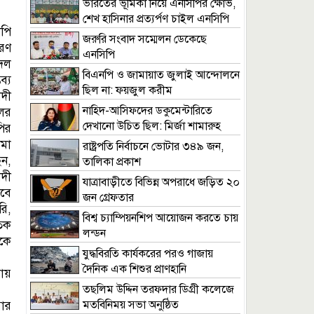
ভারতের ভূমিকা নিয়ে এনসিপির ক্ষোভ,
শেখ হাসিনার প্রত্যর্পণ চাইল এনসিপি
পি
জরুরি সংবাদ সম্মেলন ডেকেছে
ারণ
এনসিপি
দল
বিএনপি ও জামায়াত জুলাই আন্দোলনে
ব্য
ছিল না: ফয়জুল করীম
দী
নাহিদ-আসিফদের ডকুমেন্টারিতে
লের
দেখানো উচিত ছিল: মির্জা শামারুহ
ির
মা
রাষ্ট্রপতি নির্বাচনে ভোটার ৩৪৯ জন,
ন,
তালিকা প্রকাশ
দী
যাত্রাবাড়ীতে বিভিন্ন অপরাধে জড়িত ২০
াবে
জন গ্রেফতার
রি,
বিশ্ব চ্যাম্পিয়নশিপ আয়োজন করতে চায়
তিক
লন্ডন
ধকে
যুদ্ধবিরতি কার্যকরের পরও গাজায়
দৈনিক এক শিশুর প্রাণহানি
ভায়
তছলিম উদ্দিন তরফদার ডিগ্রী কলেজে
মতবিনিময় সভা অনুষ্ঠিত
ার