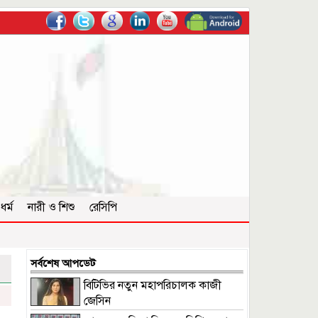
ধর্ম
নারী ও শিশু
রেসিপি
সর্বশেষ আপডেট
বিটিভির নতুন মহাপরিচালক কাজী
জেসিন