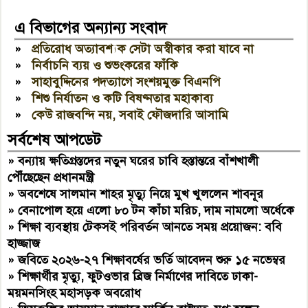
এ বিভাগের অন্যান্য সংবাদ
»
প্রতিরোধ অত্যাবশ্যক সেটা অস্বীকার করা যাবে না
»
নির্বাচনি ব্যয় ও শুভংকরের ফাঁকি
»
সাহাবুদ্দিনের পদত্যাগে সংশয়মুক্ত বিএনপি
»
শিশু নির্যাতন ও কটি বিষণ্নতার মহাকাব্য
»
কেউ রাজবন্দি নয়, সবাই ফৌজদারি আসামি
সর্বশেষ আপডেট
»
বন্যায় ক্ষতিগ্রস্তদের নতুন ঘরের চাবি হস্তান্তরে বাঁশখালী
পৌঁছেছেন প্রধানমন্ত্রী
»
অবশেষে সালমান শাহর মৃত্যু নিয়ে মুখ খুললেন শাবনূর
»
বেনাপোল হয়ে এলো ৮০ টন কাঁচা মরিচ, দাম নামলো অর্ধেকে
»
শিক্ষা ব্যবস্থায় টেকসই পরিবর্তন আনতে সময় প্রয়োজন: ববি
হাজ্জাজ
»
জবিতে ২০২৬-২৭ শিক্ষাবর্ষের ভর্তি আবেদন শুরু ১৫ নভেম্বর
»
শিক্ষার্থীর মৃত্যু, ফুটওভার ব্রিজ নির্মাণের দাবিতে ঢাকা-
ময়মনসিংহ মহাসড়ক অবরোধ