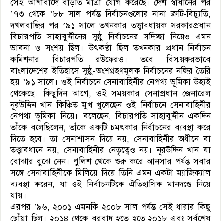
সেই আশাবাদে বাড়তি মাত্রা যোগ করেছে। দেশ স্বাধীনের পর
’৭৩ থেকে ’৮৮ সাল পর্যন্ত নির্বাচনগুলোর নানা ত্রুটি-বিচ্যুতি,
দখলবাজির পর ’৯১ সালে তখনকার তত্ত্বাবধায়ক সরকারপ্রধান
বিচারপতি সাহাবুদ্দীনের সুষ্ঠু নির্বাচনের সদিচ্ছা নিয়েও এমন
ভাবনা ও সংশয় ছিল। উৎকণ্ঠা ছিল তখনকার প্রধান নির্বাচন
কমিশনার বিচারপতি রউফেরও। তবে বিস্ময়করভাবে
বাংলাদেশের ইতিহাসে সুষ্ঠু-অংশগ্রহণমূলক নির্বাচনের নজির তৈরি
হয় ’৯১ সালে। ওই নির্বাচনে সেনাবাহিনীর নেপথ্য ভূমিকা উহ্যই
থেকেছে। কিছুদিন আগে, ওই সময়কার সেনাপ্রধান জেনারেল
নূরউদ্দিন খান কিঞ্চিত মুখ খুলেছেন ওই নির্বাচনে সেনাবাহিনীর
নেপথ্য ভূমিকা নিয়ে। বলেছেন, বিচারপতি সাহাবুদ্দীন একদিন
তাঁকে বলেছিলেন, তাঁকে একটি চমৎকার নির্বাচনের ব্যবস্থা করে
দিতে হবে। তা সেনাশাসন দিয়ে নয়, সেনাবাহিনীর অধীনে বা
তত্ত্বাবধানে নয়, সেনাবাহিনীর নেতৃত্বেও নয়। নূরউদ্দিন খান যা
বোঝার বুঝে নেন। পুলিশ থেকে শুরু করে আনসার পর্যন্ত সবার
সঙ্গে সেনাবাহিনীকে মিলিয়ে দিয়ে তিনি এমন একটা ম্যাজিক্যাল
ব্যবস্থা করেন, যা ওই নির্বাচনটিকে ঐতিহাসিক মানদণ্ডে নিয়ে
যায়।
এরপর ’৯৬, ২০০১ এমনকি ২০০৮ সাল পর্যন্ত সেই ধারার কিছু
ছোঁয়া ছিল। ২০১৪ থেকে বরবাদ হতে হতে ২০১৮ এবং সর্বশেষ