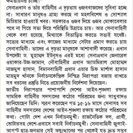
ক্ষমতায়নও চাচ্ছি।’
সেনাপ্রধান ও তাঁর বাহিনীর এ দৃঢ়তায় গুজববাজদের সুবিধা হচ্ছে
না। সাধারণ মানুষও গ্রাহ্য করছে না মহলবিশেষ ও সোশ্যাল
মিডিয়ার হাওয়াই খবর। সরকারও গুজব দিয়ে গুজব মোকাবেলার
পথে না গিয়ে সত্য দিয়ে পরিস্থিতি উত্রাতে চায়। আর সেনাবাহিনী
থেকে বলা হয়েছে, মিথ্যাকে বিতাড়িত করতে সত্যই যথেষ্ট।
সত্যের মাধ্যমে এবং কাজের মাধ্যমে সেটার প্রমাণ করতে চায়
সেনাবাহিনী। তাদের এ দৃঢ়তা মানুষকে আশাবাদী করেছে। প্রধান
উপদেষ্টা ড. মুহাম্মদ ইউনূসও এরই মধ্যে সেনাপ্রধান জেনারেল
ওয়াকার-উজ-জামান, নৌবাহিনীর প্রধান অ্যাডমিরাল মোহাম্মদ
নাজমুল হাসান, বিমানবাহিনী প্রধান এয়ার চিফ মার্শাল হাসান
মাহমুদ খাঁনকে নির্বাচনকেন্দ্রিক নিশ্ছিদ্র নিরাপত্তা বজায় রাখতে
সব ধরনের প্রস্তুতি নিতে প্রয়োজনীয় নির্দেশনা দিয়েছেন।
জাতীয় নিরাপত্তার পাশাপাশি দেশের আইন-শৃঙ্খলা রক্ষায়
সামরিক বাহিনীর সদস্যদের কঠোর পরিশ্রমের জন্য সাধুবাদও
জানিয়েছেন তিনি। স্মরণ করেছেন গত ১৫-১৬ মাসে সেনাসহ সব
বাহিনীর সদস্যদের দেশের আইন-শৃঙ্খলা রক্ষায় কঠোর পরিশ্রমের
কথা। গোটা দেশ এখন নির্বাচনমুখী। রাজনৈতিক দল, প্রার্থী,
ভোটারসহ দেশে-প্রবাসে সবাই নির্বাচনমুখী। সেনাবাহিনী জুলাই-
আগস্ট ছাত্র-জনতার সেই অভ্যুত্থানের পর থেকেই যত দ্রুত সম্ভব