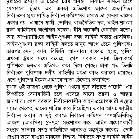
দৃষ্টান্তের প্রশংসা এ চক্রের চরম অসহ্য। নির্বাচন সামনে রেখে
যেকোনো ছুঁতায় এর একটা প্রতিশোধ তাদের প্রত্যাশিত।
নির্বাচনের মুখ্য দায়িত্ব নির্বাচন কমিশনের হলেও তা কেবল তাদের
একার নয়। এখানে প্রার্থী, ভোটার, রাজনৈতিক দল, আইন-শৃঙ্খলা
রক্ষা বাহিনীসহ অংশীজন অনেক। ইসি অনেকটা রেফারির মতো।
আর আম্পায়ারিংয়ে আইন-শৃঙ্খলা রক্ষা বাহিনী অত্যন্ত প্রাসঙ্গিক।
আইন-শৃঙ্খলা রক্ষা বাহিনী বলতে মানুষ আগে চেনে পুলিশকে।
তারপর সেনা, র‌্যাব, বিজিবি, আনসার। বাস্তবতা হচ্ছে, পুলিশ
এখনো ট্রমার মধ্যে রয়েছে। গেল সরকার নানা ক্রিয়াকর্মে
পুলিশকে জনতার প্রতিপক্ষ করে দিয়ে গেছে। টানা গত তিনটি
নির্বাচনে পুলিশকে দলীয় বাহিনীর মতো কাজ করানো হয়েছে।
এতে পুলিশের ইমেজ-গ্রহণযোগ্যতা ঠেকেছে তলানিতে।
ঘৃণার ওই জায়গা থেকে পুলিশ এখনো ঘুরে দাঁড়াতে পারেনি। এর
বিপরীতে সেনাবাহিনী চলে এসেছে আরো ভরসা ও আস্থার
জায়গায়। গেল সরকার নির্বাচনকালীন আইন প্রয়োগকারী সংস্থার
সংজ্ঞা থেকেই তাদের খারিজ করে দিয়েছিল। এবার আসন্ন জাতীয়
নির্বাচন অবাধ ও সুষ্ঠু করতে নির্বাচন কমিশন ‘গণপ্রতিনিধিত্ব
আদেশ (আরপিও) ১৯৭২’ সংশোধন করে আইন প্রয়োগকারী
সংস্থার সংজ্ঞায় সশস্ত্র বাহিনীকে আবারও অন্তর্ভুক্ত করেছে। ভোট
দেওয়া ভুলে যাওয়া মানুষের বিশ্বাস, নির্বাচনে সশস্ত্র বাহিনী আইন