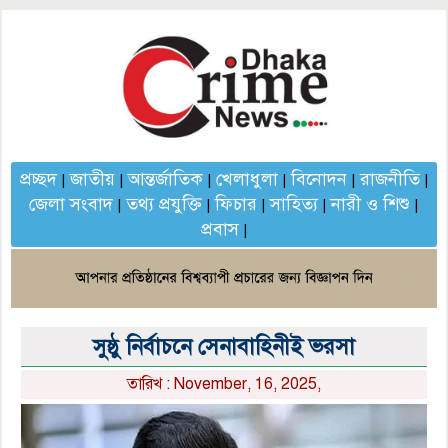
প্রচ্ছদ
জাতীয়
আন্তর্জাতিক
খেলাধুলা
বিনোদন
রাজনীতি
|
|
|
|
|
|
জেলা সংবাদ
তথ্য প্রযুক্তি
ফিচার
সাহিত্য
নারী ও শিশু
|
|
|
|
|
প্রবাস
|
সুষ্ঠু নির্বাচনে সেনাবাহিনীই ভরসা
তারিখ : November, 16, 2025,