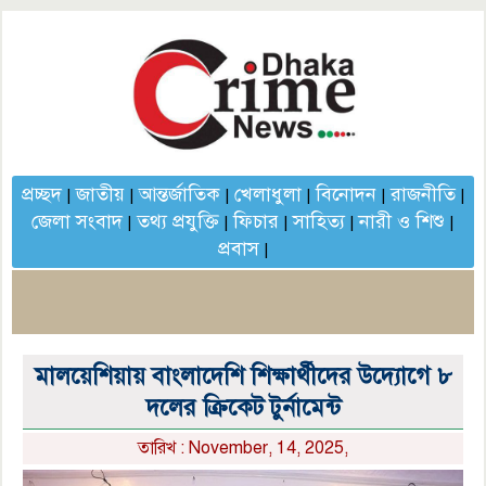
প্রচ্ছদ
জাতীয়
আন্তর্জাতিক
খেলাধুলা
বিনোদন
রাজনীতি
|
|
|
|
|
|
জেলা সংবাদ
তথ্য প্রযুক্তি
ফিচার
সাহিত্য
নারী ও শিশু
|
|
|
|
|
প্রবাস
|
মালয়েশিয়ায় বাংলাদেশি শিক্ষার্থীদের উদ্যোগে ৮
দলের ক্রিকেট টুর্নামেন্ট
তারিখ : November, 14, 2025,