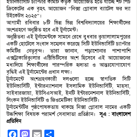
ইউনিভার্সিটি চ্যাপ্টার কমিটি কর্তৃক আয়োজিত হতে যাচ্ছে শর্ট পিচ
ক্রিকেটের এক বৃহৎ আয়োজন “নিক্সা গ্লোবাল ব্যাটেল ফর দ্যা
উইকেটস ২০২৫”।
আগামী রবিবার ৮টি ভিন্ন ভিন্ন বিশ্ববিদ্যালয়ের শিক্ষার্থীদের
অংশগ্রহণে অনুষ্ঠিত হবে এই টুর্নামেন্ট।
অনুষ্ঠিতব্য এই টুর্নামেন্টকে সামনে রেখে বুধবার কুয়ালালামপুরের
একটি হোটেলে সংবাদ সম্মেলন করেছে সিটি ইউনিভার্সিটি চ্যাপ্টার
কমিটির নেতৃবৃন্দ। তারা জানান, পড়াশোনার পাশাপাশি
এক্সট্রাকারিক্যুলার এক্টিভিটিসের অংশ হিসেবে এই আয়োজনের
মধ্যদিয়ে শিক্ষার্থীদের পারস্পরিক হৃদ্যতা ও আন্তঃযোগাযোগ
বৃদ্ধিই এই টুর্নামেন্টের প্রধান লক্ষ্য।
টুর্নামেন্টে অংশগ্রহণকারী দলগুলো হচ্ছে স্বাগতিক সিটি
ইউনিভার্সিটি, ইন্টারন্যাশনাল ইসলামিক ইউনিভার্সিটি, মাহসা,
সাইবারজায়া, ইউসিএসআই, ইনটি ইন্টারনেশনাল ইউনিভার্সিটি,
লিংকন ইউনিভার্সিটি ও জিওমেটিকা ইউনিভার্সিটি।
টুর্নামেন্টটির পৃষ্ঠপোষকতায় থাকছে নিক্সা গ্লোবাল নামের একটি
উচ্চশিক্ষা বিষয়ক পরামর্শ সেবাদাতা প্রতিষ্ঠান।
সূএ : বাংলাদেশ
প্রতিদিন
Facebook
Mastodon
Email
Share