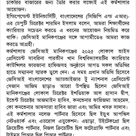
চাকরির বাজারের জন্য তৈরি করার লক্ষ্যেই এই কর্মশালার
আয়োজন।
ইন্ডিপেন্ডেন্ট ইউনিভার্সিটি, বাংলাদেশের (সিজিপি এন্ড এআর)-
এর ডেপুটি ডিরেক্টর শারমিন ইসলাম বলেন, আমরা শিক্ষার্থীদের
ক্যারিয়ার সচেতন করতে এ ধরনের আয়োজন নিয়মিত করে
থাকি। জেসিআই মানিকগঞ্জের সঙ্গে আগামীতেও আমরা কাজ
করতে আগ্রহী।
কর্মশালায় জেসিআই মানিকগঞ্জের ২০২৫ লোকাল ভাইস
প্রেসিডেন্ট সাবরিনা পারভীন খান বিশ্ববিদ্যালয়টির ক্যারিয়ার
কাউন্সিলর ফারজানা হাফিজসহ অনুষ্ঠানে আগত সকল অতিথির
হাতে সম্মাননা স্মারক তুলে দেন। এ সময় প্রধান অতিথি হিসেবে
জেসিআই বাংলাদেশের অ্যাডভাইজার টু ন্যাশনাল প্রেসিডেন্ট
সেজান আজিম ছাড়াও আরো উপস্থিত ছিলেন জেসিআই
মানিকগঞ্জের লোকাল ডিরেক্টর ইশতিয়াক আল হাসান দ্বীপ,
ইভেন্ট ডিরেক্টর আজমাইন হাবিব, কনভেনার ফারিজমা আহমেদ,
কো কনভেনার আফসারা হাবিব জারা এবং আমির খসরু সাদাব।
এই কর্মশালার নলেজ পার্টনার হিসেবে ছিল ইয়ুথ আপস্কিল
নেটওয়ার্ক এবং এডরোল এডুকেশন। এছাড়া, উইটেকপ্রো ছিল
ক্রিয়েটিভ পার্টনার, নিজল ক্রিয়েটিভ ছিল ফটোগ্রাফি পার্টনার এবং
টাইমস পিআর ছিল পিআর পার্টনার।