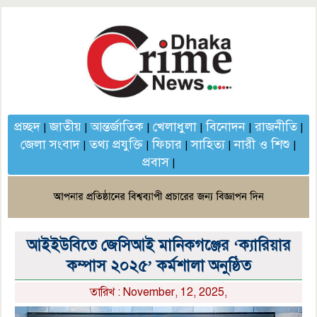
প্রচ্ছদ
জাতীয়
আন্তর্জাতিক
খেলাধুলা
বিনোদন
রাজনীতি
|
|
|
|
|
|
জেলা সংবাদ
তথ্য প্রযুক্তি
ফিচার
সাহিত্য
নারী ও শিশু
|
|
|
|
|
প্রবাস
|
আইইউবিতে জেসিআই মানিকগঞ্জের ‘ক্যারিয়ার
কম্পাস ২০২৫’ কর্মশালা অনুষ্ঠিত
তারিখ : November, 12, 2025,