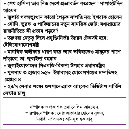
»
শেখ হাসিনা তার নিজ দেশে প্রত্যাবর্তন করেছেন : সালাহউদ্দিন
আহমদ
»
জুলাই গণঅভ্যুত্থান কারো পৈতৃক সম্পত্তি নয়: ইশরাক হোসেন
»
সৌদি, তুরস্ক ও পাকিস্তানের নতুন সামরিক জোট: মধ্যপ্রাচ্যের
রাজনীতিতে কী প্রভাব পড়বে?
»
তরুণরা নেতৃত্ব দিলে প্রযুক্তিনির্ভর উন্নয়ন টেকসই হবে:
টেলিযোগাযোগমন্ত্রী
»
মানবিক অঙ্গীকার ধারণ করে ড্যাব ভবিষ্যতেও মানুষের পাশে
দাঁড়াবে: ডা. জুবাইদা রহমান
»
জুলাইযোদ্ধাদের সিএনজি-রিকশা উপহার প্রধানমন্ত্রীর
»
খুলনায় ৩ হাজার ৯৫৮ ইয়াবাসহ মোরেলগঞ্জের দম্পতিসহ
গ্রেপ্তার ৪
»
২৪/৭ সেবার লক্ষ্যে গুলশানে ব্র্যাক ব্যাংকের ডিজিটাল সার্ভিস
সেন্টার চালু
সম্পাদক ও প্রকাশক :মো সেলিম আহম্মেদ,
ভারপ্রাপ্ত,সম্পাদক : মোঃ আতাহার হোসেন সুজন,
নির্বাহী সম্পাদকঃ আনিসুল হক বাবু