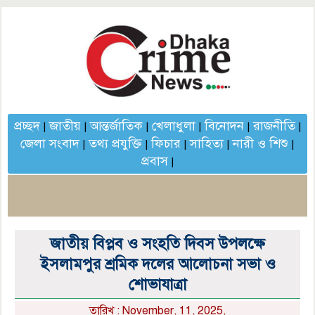
প্রচ্ছদ
জাতীয়
আন্তর্জাতিক
খেলাধুলা
বিনোদন
রাজনীতি
|
|
|
|
|
|
জেলা সংবাদ
তথ্য প্রযুক্তি
ফিচার
সাহিত্য
নারী ও শিশু
|
|
|
|
|
প্রবাস
|
জাতীয় বিপ্লব ও সংহতি দিবস উপলক্ষে
ইসলামপুর শ্রমিক দলের আলোচনা সভা ও
শোভাযাত্রা
তারিখ : November, 11, 2025,