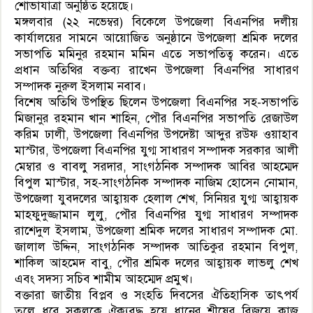
শোভাযাত্রা অনুষ্ঠিত হয়েছে।
মঙ্গলবার (২২ নভেম্বর) বিকেলে উপজেলা বিএনপির দলীয়
কার্যালয়ের সামনে আয়োজিত অনুষ্ঠানে উপজেলা শ্রমিক দলের
সভাপতি মমিনুর রহমান মমিন এতে সভাপতিত্ব করেন। এতে
প্রধান অতিথির বক্তব্য রাখেন উপজেলা বিএনপির সাধারণ
সম্পাদক নুরুল ইসলাম নবাব।
বিশেষ অতিথি উপস্থিত ছিলেন উপজেলা বিএনপির সহ-সভাপতি
মিজানুর রহমান খান শাহিন, পৌর বিএনপির সভাপতি রেজাউল
করিম ঢালী, উপজেলা বিএনপির উপদেষ্টা আব্দুর রউফ ওয়াহাব
মাস্টার, উপজেলা বিএনপির যুগ্ম সাধারণ সম্পাদক সরকার আলী
মেম্বার ও বাবলু সরদার, সাংগঠনিক সম্পাদক আবির আহম্মেদ
বিপুল মাস্টার, সহ-সাংগঠনিক সম্পাদক নাজিম হোসেন নোমান,
উপজেলা যুবদলের আহ্বায়ক হেলাল শেখ, সিনিয়র যুগ্ম আহ্বায়ক
মাহফুদুজ্জামান লুলু, পৌর বিএনপির যুগ্ম সাধারণ সম্পাদক
রাশেদুল ইসলাম, উপজেলা শ্রমিক দলের সাধারণ সম্পাদক মো.
জালাল উদ্দিন, সাংগঠনিক সম্পাদক আতিকুর রহমান বিপুল,
শাকিল আহমেদ বাবু, পৌর শ্রমিক দলের আহ্বায়ক লাভলু শেখ
এবং সদস্য সচিব শামীম আহম্মেদ প্রমুখ।
বক্তারা জাতীয় বিপ্লব ও সংহতি দিবসের ঐতিহাসিক তাৎপর্য
তুলে ধরে সকলকে ঐক্যবদ্ধ হয়ে ধানের শীষের বিজয়ে কাজ